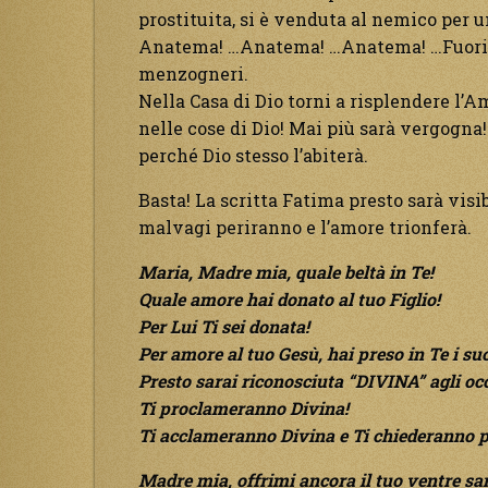
prostituita, si è venduta al nemico per 
Anatema! …Anatema! …Anatema! …Fuori i 
menzogneri.
Nella Casa di Dio torni a risplendere l’
nelle cose di Dio! Mai più sarà vergogna!
perché Dio stesso l’abiterà.
Basta! La scritta Fatima presto sarà visibi
malvagi periranno e l’amore trionferà.
Maria, Madre mia, quale beltà in Te!
Quale amore hai donato al tuo Figlio!
Per Lui Ti sei donata!
Per amore al tuo Gesù, hai preso in Te i suoi
Presto sarai riconosciuta “DIVINA” agli oc
Ti proclameranno Divina!
Ti acclameranno Divina e Ti chiederanno 
Madre mia, offrimi ancora il tuo ventre sant