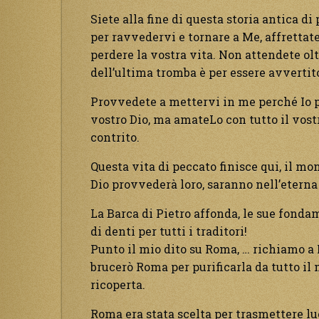
Siete alla fine di questa storia antica d
per ravvedervi e tornare a Me, affretta
perdere la vostra vita. Non attendete olt
dell’ultima tromba è per essere avvertito s
Provvedete a mettervi in me perché Io p
vostro Dio, ma amateLo con tutto il vost
contrito.
Questa vita di peccato finisce qui, il mo
Dio provvederà loro, saranno nell’eterna f
La Barca di Pietro affonda, le sue fonda
di denti per tutti i traditori!
Punto il mio dito su Roma, … richiamo a Me
brucerò Roma per purificarla da tutto il 
ricoperta.
Roma era stata scelta per trasmettere lu