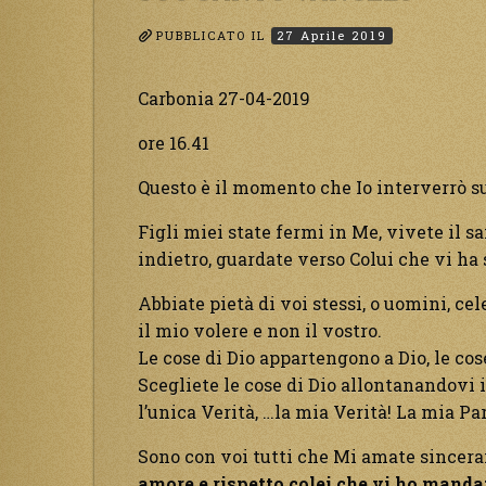
PUBBLICATO IL
27 Aprile 2019
Carbonia 27-04-2019
ore 16.41
Questo è il momento che Io interverrò s
Figli miei state fermi in Me, vivete il 
indietro, guardate verso Colui che vi ha 
Abbiate pietà di voi stessi, o uomini, ce
il mio volere e non il vostro.
Le cose di Dio appartengono a Dio, le c
Scegliete le cose di Dio allontanandovi i
l’unica Verità, …la mia Verità! La mia Par
Sono con voi tutti che Mi amate sincera
amore e rispetto colei che vi ho manda