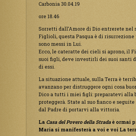
Carbonia 30.04.19
ore 18.46
Sorretti dall’Amore di Dio entrerete nel 
Figlioli, questa Pasqua è di risurrezione pe
sono messi in Lui.
Ecco, le cateratte dei cieli si aprono, il
suoi figli, deve investirli dei suoi sant
di essi.
La situazione attuale, sulla Terra è terrib
avanzano per distruggere ogni cosa buon
Dico a tutti i miei figli: preparatevi alla
proteggerà. State al suo fianco e seguite
dal Padre di portarvi alla vittoria.
La
Casa del Povero della Strada
è ormai p
Maria si manifesterà a voi e voi La terr