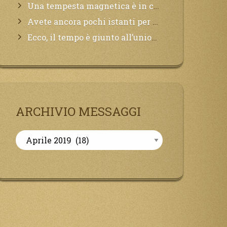
Una tempesta magnetica è in corso, questa generazione patirà. Il black out non tarderà ad arrivare e tutta la Terra sarà oscurata.
Avete ancora pochi istanti per convertirvi, non perdete tempo, la sciagura arriverà all’improvviso e per chi non si sarà preparato saranno dolori.
Ecco, il tempo è giunto all’unione del Padre con il figlio, non avete che da attendere pochissimo.
ARCHIVIO MESSAGGI
Archivio
Messaggi