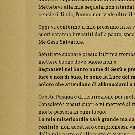
Mettetevi alla mia sequela, non ritardat
pensieri di Dio, l’uomo non vede oltre il
Oggi vi confermo il mio prossimo interven
cuori saranno investiti dalla paura, spe
Me Gesù Salvatore.
Sentirete suonare presto l’ultima tromb
mettere buono dove buono non è.
Segnatevi nel Santo nome di Gesù e pred
luce e non di buio, Io sono la Luce del 
coloro che attendono di abbracciarsi a
Questa Pasqua è di risurrezione per molti
Consolerò i vostri cuori e vi metterò al 
morte passerà in ogni luogo.
La mia misericordia sarà grande ma sa
contrito
, non accetterò compromessi, val
dalla mia parte o dalla parte di Satana.