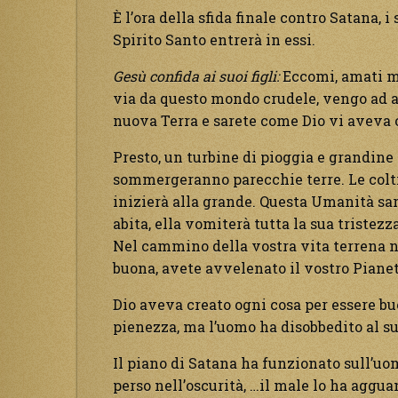
È l’ora della sfida finale contro Satana, i
Spirito Santo entrerà in essi.
Gesù confida ai suoi figli:
Eccomi, amati mi
via da questo mondo crudele, vengo ad ap
nuova Terra e sarete come Dio vi aveva 
Presto, un turbine di pioggia e grandine
sommergeranno parecchie terre. Le colti
inizierà alla grande. Questa Umanità sar
abita, ella vomiterà tutta la sua tristez
Nel cammino della vostra vita terrena n
buona, avete avvelenato il vostro Pianet
Dio aveva creato ogni cosa per essere buo
pienezza, ma l’uomo ha disobbedito al suo
Il piano di Satana ha funzionato sull’uom
perso nell’oscurità, …il male lo ha aggua