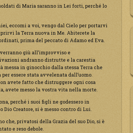
 soldati di Maria saranno in Lei forti, perché lo
ei, eccomi a voi, vengo dal Cielo per portarvi
rirvi la Terra nuova in Me. Abiterete la
ordinati, prima del peccato di Adamo ed Eva.
 verranno giù all’improvviso e
vazioni andranno distrutte e la carestia
à messa in ginocchio dalla stessa Terra che
za per essere stata avvelenata dall’uomo.
on avete fatto che distruggere ogni cosa
a, avete messo la vostra vita nella morte.
na, perché i suoi figli ne godessero in
 Dio Creatore, si è messo contro di Lui.
o che, privatosi della Grazia del suo Dio, si è
ntato e reso debole.