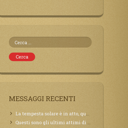
Ricerca
per:
MESSAGGI RECENTI
La tempesta solare è in atto, questa generazione soffrirà molto, la Terra arderà, l’acqua sarà contaminata, il cibo non sarà più nelle vostre mense.
Questi sono gli ultimi attimi di vita, chi si vuole salvare Mi chiami in suo aiuto.