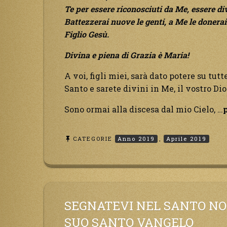
Te per essere riconosciuti da Me, essere di
Battezzerai nuove le genti, a Me le donera
Figlio Gesù.
Divina e piena di Grazia è Maria!
A voi, figli miei, sarà dato potere su tutt
Santo e sarete divini in Me, il vostro Di
Sono ormai alla discesa dal mio Cielo, …
p
CATEGORIE
Anno 2019
,
Aprile 2019
SEGNATEVI NEL SANTO NOM
SUO SANTO VANGELO