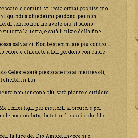
i peccato, o uomini, vi resta ormai pochissimo
tevi quindi a chiedermi perdono, per non
re, di tempo non ne avete più, il suono
u tutta la Terra, e sarà l’inizio della fine.
ossa salvarvi. Non bestemmiate più contro il
ro cuore e chiedete a Lui perdono con cuore
ndo Celeste sarà presto aperto ai meritevoli,
elicità, in Lui.
menta non tengono più, sarà pianto e stridore
 i miei figli per metterli al sicuro, e poi
male accumulato, da tutto il marcio che l’ha
ce… la luce del Dio Amore, invece si è