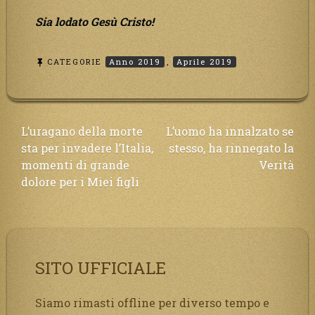
Sia lodato Gesù Cristo!
CATEGORIE
Anno 2019
,
Aprile 2019
Navigazione
L’uragano della morte
L’uomo ha innalzato se
sta per invadere l’Italia,
stesso, ha rinnegato la
articoli
momenti di grande
Verità
dolore per i Miei figli
SITO UFFICIALE
Siamo rimasti offline per diverso tempo e