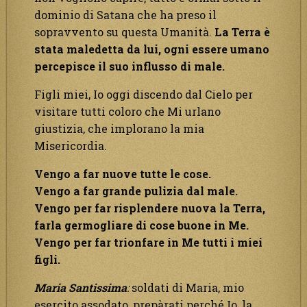
dominio di Satana che ha preso il
sopravvento su questa Umanità.
La Terra è
stata maledetta da lui, ogni essere umano
percepisce il suo influsso di male.
Figli miei, Io oggi discendo dal Cielo per
visitare tutti coloro che Mi urlano
giustizia, che implorano la mia
Misericordia.
Vengo a far nuove tutte le cose.
Vengo a far grande pulizia dal male.
Vengo per far risplendere nuova la Terra,
farla germogliare di cose buone in Me.
Vengo per far trionfare in Me tutti i miei
figli.
Maria Santissima
:
soldati di Maria, mio
esercito assodato, prepàrati perché Io, la