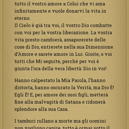
tutto il vostro amore a Colui che vi ama
infinitamente e vuole donarvi la vita in
eterno.
Il Cielo è già tra voi, il vostro Dio combatte
con voi per la vostra liberazione. La vostra
vita presto cambierà, assaporerete delle
cose di Dio, entrerete nella sua Dimensione
d’Amore e sarete amore in Lui. Gioite, o voi
tutti che Mi seguite, perché per voi è
giunta l’ora della vera libertà: Dio in voi!
Hanno calpestato la Mia Parola, l’hanno
distorta, hanno oscurato la Verità, ma Dio È!
Egli È! E, per amore dei suoi figli, metterà
fine alla malvagità di Satana e ridonerà
splendore alla sua Casa.
I tamburi rullano a morte ma gli uomini
non vogliono capire, tutto è ormai sotto il