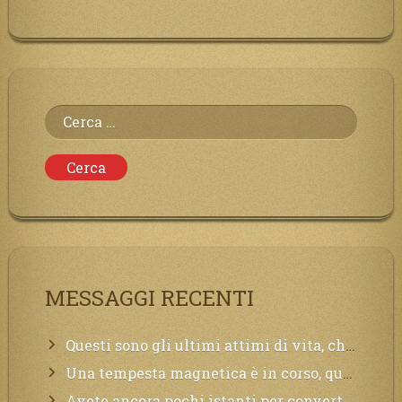
Ricerca
per:
MESSAGGI RECENTI
Questi sono gli ultimi attimi di vita, chi si vuole salvare Mi chiami in suo aiuto.
Una tempesta magnetica è in corso, questa generazione patirà. Il black out non tarderà ad arrivare e tutta la Terra sarà oscurata.
Avete ancora pochi istanti per convertirvi, non perdete tempo, la sciagura arriverà all’improvviso e per chi non si sarà preparato saranno dolori.