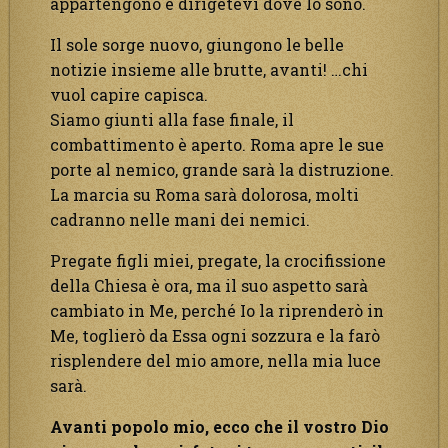
appartengono e dirigetevi dove Io sono.
Il sole sorge nuovo, giungono le belle
notizie insieme alle brutte, avanti! …chi
vuol capire capisca.
Siamo giunti alla fase finale, il
combattimento è aperto. Roma apre le sue
porte al nemico, grande sarà la distruzione.
La marcia su Roma sarà dolorosa, molti
cadranno nelle mani dei nemici.
Pregate figli miei, pregate, la crocifissione
della Chiesa è ora, ma il suo aspetto sarà
cambiato in Me, perché Io la riprenderò in
Me, toglierò da Essa ogni sozzura e la farò
risplendere del mio amore, nella mia luce
sarà.
Avanti popolo mio, ecco che il vostro Dio