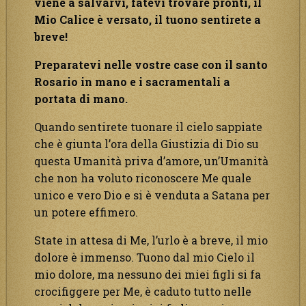
viene a salvarvi, fatevi trovare pronti, il
Mio Calice è versato, il tuono sentirete a
breve!
Preparatevi nelle vostre case con il santo
Rosario in mano e i sacramentali a
portata di mano.
Quando sentirete tuonare il cielo sappiate
che è giunta l’ora della Giustizia di Dio su
questa Umanità priva d’amore, un’Umanità
che non ha voluto riconoscere Me quale
unico e vero Dio e si è venduta a Satana per
un potere effimero.
State in attesa di Me, l’urlo è a breve, il mio
dolore è immenso. Tuono dal mio Cielo il
mio dolore, ma nessuno dei miei figli si fa
crocifiggere per Me, è caduto tutto nelle