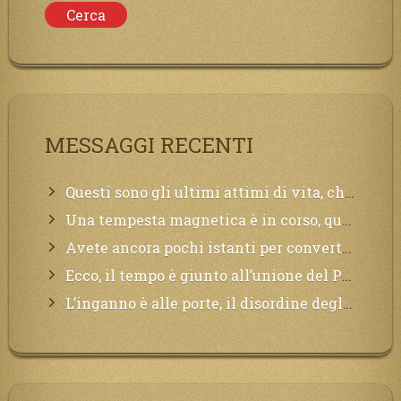
MESSAGGI RECENTI
Questi sono gli ultimi attimi di vita, chi si vuole salvare Mi chiami in suo aiuto.
Una tempesta magnetica è in corso, questa generazione patirà. Il black out non tarderà ad arrivare e tutta la Terra sarà oscurata.
Avete ancora pochi istanti per convertirvi, non perdete tempo, la sciagura arriverà all’improvviso e per chi non si sarà preparato saranno dolori.
Ecco, il tempo è giunto all’unione del Padre con il figlio, non avete che da attendere pochissimo.
L’inganno è alle porte, il disordine degli ordinati urlerà perdono, ma sarà troppo tardi, il tradimento è stato grande!