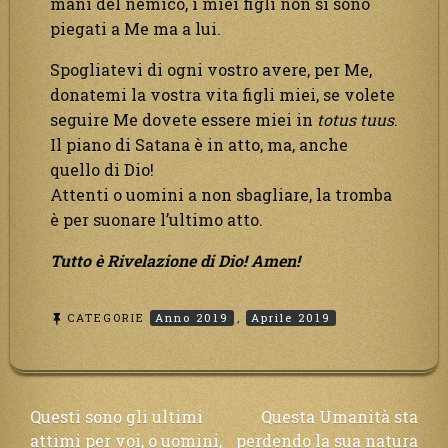
mani del nemico, i miei figli non si sono
piegati a Me ma a lui.
Spogliatevi di ogni vostro avere, per Me,
donatemi la vostra vita figli miei, se volete
seguire Me dovete essere miei in
totus tuus
.
Il piano di Satana è in atto, ma, anche
quello di Dio!
Attenti o uomini a non sbagliare, la tromba
è per suonare l’ultimo atto.
Tutto è Rivelazione di Dio! Amen!
CATEGORIE
Anno 2019
,
Aprile 2019
Navigazione
Questi sono gli ultimi
Questa Umanità sta
attimi per voi, o uomini,
perdendo la sua natura
articoli