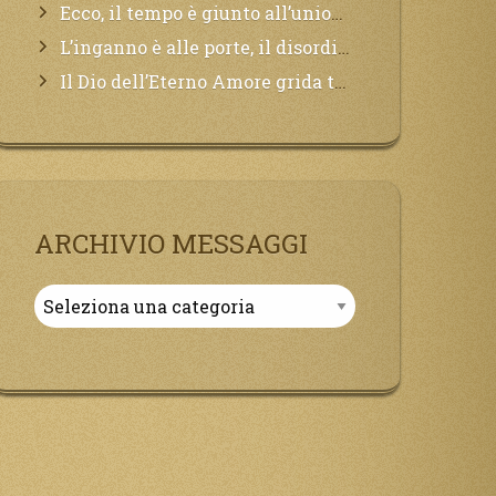
Ecco, il tempo è giunto all’unione del Padre con il figlio, non avete che da attendere pochissimo.
L’inganno è alle porte, il disordine degli ordinati urlerà perdono, ma sarà troppo tardi, il tradimento è stato grande!
Il Dio dell’Eterno Amore grida tutto il Suo bene per i Suoi,richiama a Sé i lontani, affinché si pentano e tornino a Lui:
ARCHIVIO MESSAGGI
Archivio
Messaggi