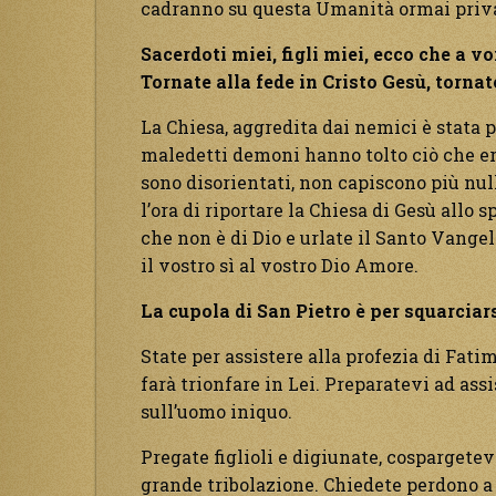
cadranno su questa Umanità ormai priva 
Sacerdoti miei, figli miei, ecco che a vo
Tornate alla fede in Cristo Gesù, tornate 
La Chiesa, aggredita dai nemici è stata p
maledetti demoni hanno tolto ciò che era
sono disorientati, non capiscono più null
l’ora di riportare la Chiesa di Gesù allo 
che non è di Dio e urlate il Santo Vange
il vostro sì al vostro Dio Amore.
La cupola di San Pietro è per squarciars
State per assistere alla profezia di Fati
farà trionfare in Lei. Preparatevi ad ass
sull’uomo iniquo.
Pregate figlioli e digiunate, cospargetev
grande tribolazione. Chiedete perdono a 