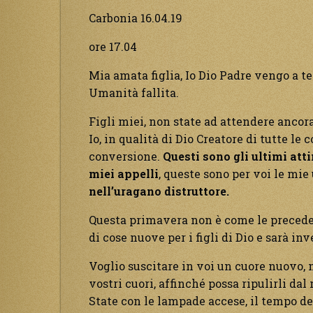
Carbonia 16.04.19
ore 17.04
Mia amata figlia, Io Dio Padre vengo a te
Umanità fallita.
Figli miei, non state ad attendere ancora
Io, in qualità di Dio Creatore di tutte le
conversione.
Questi sono gli ultimi att
miei appelli
, queste sono per voi le mie
nell’uragano distruttore.
Questa primavera non è come le precede
di cose nuove per i figli di Dio e sarà in
Voglio suscitare in voi un cuore nuovo, 
vostri cuori, affinché possa ripulirli dal
State con le lampade accese, il tempo dell