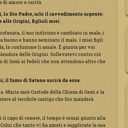
di amore e carità.
i, Io Dio Padre,
urlo il ravvedimento urgente:
alle Origini, figlioli miei.
rofanata, il suo indirizzo è cambiato in male, i
 buono e hanno seminato il male. I miei figli
a, la confusione li assale. È giunta per voi
splendore delle Origini. Sollevatevi contro ciò
lo di Gesù ai fedeli che non attendono altro che
i, il fumo di Satana uscirà da essa.
ma. Maria sarà Custode della Chiesa di Gesù e la
istere al terribile castigo che Dio manderà
i il capo di cenere, il tempo è ormai giunto alla
Colui che tanto vi ha amati e supplicate la sua