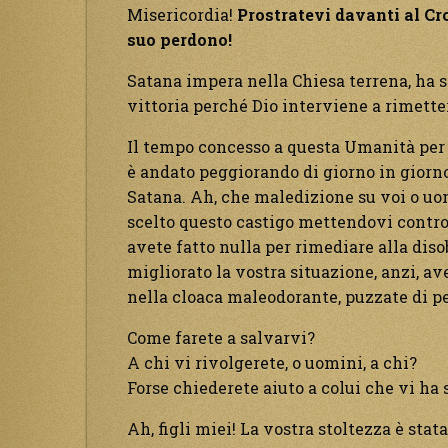
Misericordia!
Prostratevi davanti al Cro
suo perdono!
Satana impera nella Chiesa terrena, ha st
vittoria perché Dio interviene a rimetter
Il tempo concesso a questa Umanità per 
è andato peggiorando di giorno in giorno
Satana. Ah, che maledizione su voi o uom
scelto questo castigo mettendovi contro 
avete fatto nulla per rimediare alla dis
migliorato la vostra situazione, anzi, av
nella cloaca maleodorante, puzzate di pe
Come farete a salvarvi?
A chi vi rivolgerete, o uomini, a chi?
Forse chiederete aiuto a colui che vi ha 
Ah, figli miei! La vostra stoltezza è stat