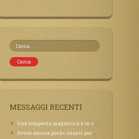
Ricerca
per:
MESSAGGI RECENTI
Una tempesta magnetica è in corso, questa generazione patirà. Il black out non tarderà ad arrivare e tutta la Terra sarà oscurata.
Avete ancora pochi istanti per convertirvi, non perdete tempo, la sciagura arriverà all’improvviso e per chi non si sarà preparato saranno dolori.