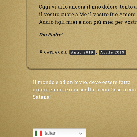
Oggi vi urlo ancora il mio dolore, tento
il vostro cuore a Me il vostro Dio Amore 
Addio figli miei e non più miei per vostr
Dio Padre!
CATEGORIE
Anno 2019
,
Aprile 2019
Navigazione
Il mondo è ad un bivio, deve essere fatta
urgentemente una scelta: o con Gesù o con
Satana!
articoli
Italian