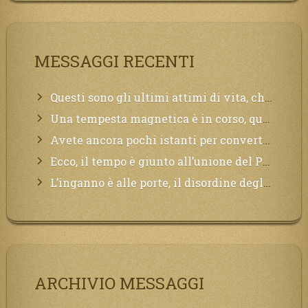
MESSAGGI RECENTI
Questi sono gli ultimi attimi di vita, chi si vuole salvare Mi chiami in suo aiuto.
Una tempesta magnetica è in corso, questa generazione patirà. Il black out non tarderà ad arrivare e tutta la Terra sarà oscurata.
Avete ancora pochi istanti per convertirvi, non perdete tempo, la sciagura arriverà all’improvviso e per chi non si sarà preparato saranno dolori.
Ecco, il tempo è giunto all’unione del Padre con il figlio, non avete che da attendere pochissimo.
L’inganno è alle porte, il disordine degli ordinati urlerà perdono, ma sarà troppo tardi, il tradimento è stato grande!
ARCHIVIO MESSAGGI