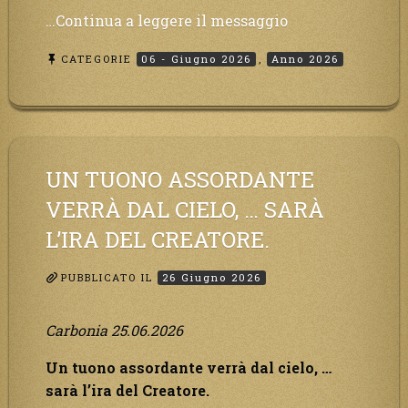
“Inizia
…Continua a leggere il messaggio
il
CATEGORIE
06 - Giugno 2026
,
Anno 2026
tempo
del
grande
dolore.
L’Italia
sarà
UN TUONO ASSORDANTE
presa
VERRÀ DAL CIELO, … SARÀ
d’assalto.”
L’IRA DEL CREATORE.
PUBBLICATO IL
26 Giugno 2026
Carbonia 25.06.2026
Un tuono assordante verrà dal cielo, …
sarà l’ira del Creatore.