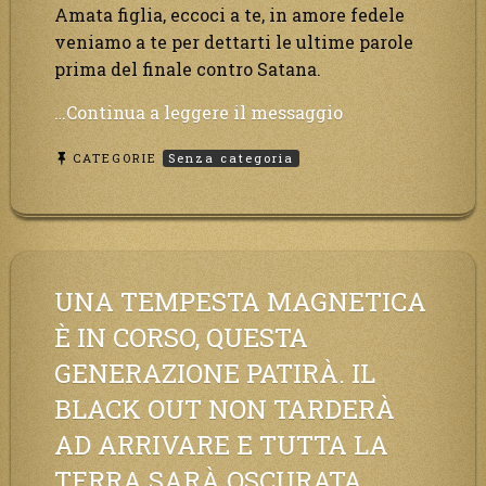
Amata figlia, eccoci a te, in amore fedele
veniamo a te per dettarti le ultime parole
prima del finale contro Satana.
“Questi
…Continua a leggere il messaggio
sono
CATEGORIE
Senza categoria
gli
ultimi
attimi
di
vita,
chi
UNA TEMPESTA MAGNETICA
si
È IN CORSO, QUESTA
vuole
GENERAZIONE PATIRÀ. IL
salvare
Mi
BLACK OUT NON TARDERÀ
chiami
AD ARRIVARE E TUTTA LA
in
TERRA SARÀ OSCURATA.
suo