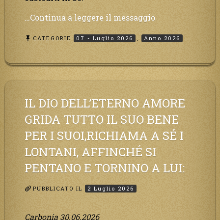
“L’inganno
…Continua a leggere il messaggio
è
CATEGORIE
07 - Luglio 2026
,
Anno 2026
alle
porte,
il
disordine
degli
ordinati
IL DIO DELL’ETERNO AMORE
urlerà
GRIDA TUTTO IL SUO BENE
perdono,
PER I SUOI,RICHIAMA A SÉ I
ma
sarà
LONTANI, AFFINCHÉ SI
troppo
PENTANO E TORNINO A LUI:
tardi,
il
PUBBLICATO IL
2 Luglio 2026
tradimento
è
Carbonia 30.06.2026
stato