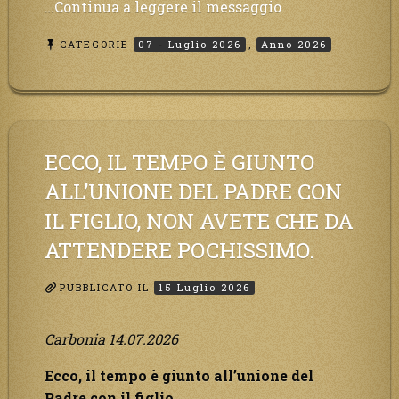
“Avete
…Continua a leggere il messaggio
ancora
CATEGORIE
07 - Luglio 2026
,
Anno 2026
pochi
istanti
per
convertirvi,
non
perdete
ECCO, IL TEMPO È GIUNTO
tempo,
ALL’UNIONE DEL PADRE CON
la
IL FIGLIO, NON AVETE CHE DA
sciagura
arriverà
ATTENDERE POCHISSIMO.
all’improvviso
e
PUBBLICATO IL
15 Luglio 2026
per
chi
Carbonia 14.07.2026
non
si
Ecco, il tempo è giunto all’unione del
sarà
Padre con il figlio,