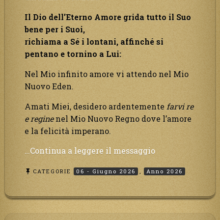
grande!”
Il Dio dell’Eterno Amore grida tutto il Suo
bene per i Suoi,
richiama a Sé i lontani, affinché si
pentano e tornino a Lui:
Nel Mio infinito amore vi attendo nel Mio
Nuovo Eden.
Amati Miei, desidero ardentemente
farvi
re
e regine
nel Mio Nuovo Regno dove l’amore
e la felicità imperano.
“Il
…Continua a leggere il messaggio
Dio
CATEGORIE
06 - Giugno 2026
,
Anno 2026
dell’Eterno
Amore
grida
tutto