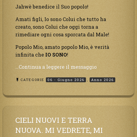
Jahwè benedice il Suo popolo!
Amati figli, Io sono Colui che tutto ha
creato, sono Colui che oggi torna a
rimediare ogni cosa sporcata dal Male!
Popolo Mio, amato popolo Mio, è verità
infinita che
IO SONO
!
“Un
…Continua a leggere il messaggio
tuono
CATEGORIE
06 - Giugno 2026
,
Anno 2026
assordante
verrà
dal
cielo,
…
sarà
CIELI NUOVI E TERRA
l’ira
NUOVA. MI VEDRETE, MI
del