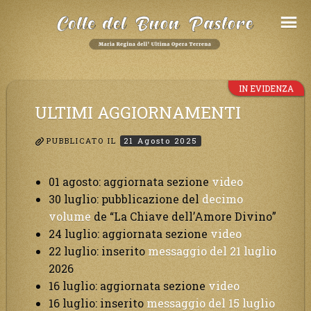
Salta
al
Contenuto
IN EVIDENZA
ULTIMI AGGIORNAMENTI
PUBBLICATO IL
21 Agosto 2025
01 agosto: aggiornata sezione
video
30 luglio: pubblicazione del
decimo
volume
de “La Chiave dell’Amore Divino”
24 luglio: aggiornata sezione
video
22 luglio: inserito
messaggio del 21 luglio
2026
16 luglio: aggiornata sezione
video
16 luglio: inserito
messaggio del 15 luglio