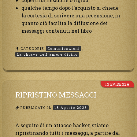
copertina flessibile o rigida
qualche tempo dopo l’acquisto si chiede
la cortesia di scrivere una recensione, in
quanto ciò facilita la diffusione dei
messaggi contenuti nel libro
CATEGORIE
Comunicazioni
,
La chiave dell'amore divino
IN EVIDENZA
RIPRISTINO MESSAGGI
PUBBLICATO IL
18 Agosto 2025
A seguito di un attacco hacker, stiamo
ripristinando tutti i messaggi, a partire dal