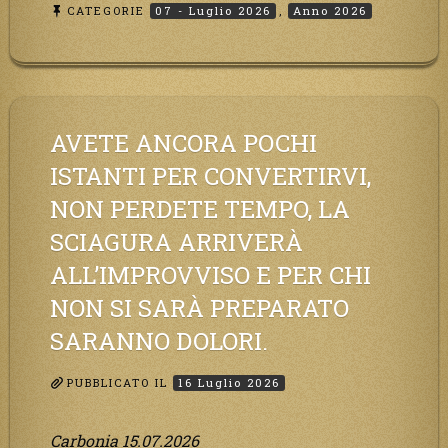
CATEGORIE
07 - Luglio 2026
,
Anno 2026
magnetica
è
in
corso,
questa
generazione
AVETE ANCORA POCHI
patirà.
ISTANTI PER CONVERTIRVI,
Il
NON PERDETE TEMPO, LA
black
out
SCIAGURA ARRIVERÀ
non
ALL’IMPROVVISO E PER CHI
tarderà
NON SI SARÀ PREPARATO
ad
arrivare
SARANNO DOLORI.
e
tutta
PUBBLICATO IL
16 Luglio 2026
la
Terra
Carbonia 15.07.2026
sarà