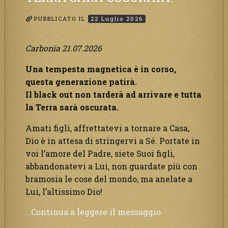
aiuto.”
PUBBLICATO IL
22 Luglio 2026
Carbonia 21.07.2026
Una tempesta magnetica è in corso,
questa generazione patirà.
Il black out non tarderà ad arrivare e tutta
la Terra sarà oscurata.
Amati figli, affrettatevi a tornare a Casa,
Dio è in attesa di stringervi a Sé. Portate in
voi l’amore del Padre, siete Suoi figli,
abbandonatevi a Lui, non guardate più con
bramosia le cose del mondo, ma anelate a
Lui, l’altissimo Dio!
“Una
…Continua a leggere il messaggio
tempesta