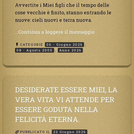
Avvertite i Miei figli che il tempo delle
cose vecchie è finito, stanno entrando le
nuove: cieli nuovi e terra nuova.
“Cieli
…Continua a leggere il messaggio
nuovi
CATEGORIE
06 - Giugno 2026
,
e
08 - Agosto 2005
,
Anno 2026
terra
nuova.
Mi
vedrete,
Mi
DESIDERATE ESSERE MIEI, LA
conoscerete,
non
VERA VITA VI ATTENDE PER
potrete
ESSERE GODUTA NELLA
più
FELICITÀ ETERNA.
dire
che
Dio
PUBBLICATO IL
22 Giugno 2026