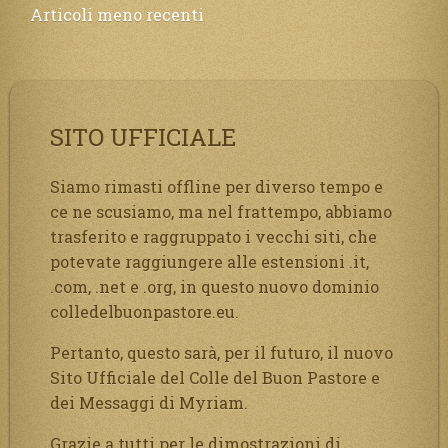
Navigazione
Articoli meno recenti
vi
articoli
attende
per
essere
goduta
SITO UFFICIALE
nella
felicità
eterna.”
Siamo rimasti offline per diverso tempo e
ce ne scusiamo, ma nel frattempo, abbiamo
trasferito e raggruppato i vecchi siti, che
potevate raggiungere alle estensioni .it,
.com, .net e .org, in questo nuovo dominio
colledelbuonpastore.eu.
Pertanto, questo sarà, per il futuro, il nuovo
Sito Ufficiale del Colle del Buon Pastore e
dei Messaggi di Myriam.
Grazie a tutti per le dimostrazioni di