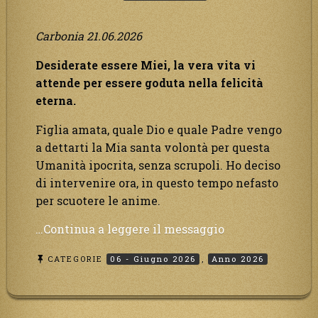
è
solo
Carbonia 21.06.2026
una
favola
Desiderate essere Miei, la vera vita vi
nella
attende per essere goduta nella felicità
mente
eterna.
dei
Figlia amata, quale Dio e quale Padre vengo
poveri!”
a dettarti la Mia santa volontà per questa
Umanità ipocrita, senza scrupoli. Ho deciso
di intervenire ora, in questo tempo nefasto
per scuotere le anime.
“Desiderate
…Continua a leggere il messaggio
essere
CATEGORIE
06 - Giugno 2026
,
Anno 2026
Miei,
la
vera
vita