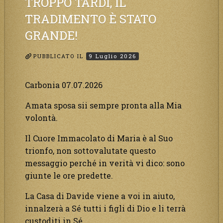
TROPPO TARDI, IL
avete
TRADIMENTO È STATO
che
GRANDE!
da
attendere
pochissimo.”
PUBBLICATO IL
9 Luglio 2026
Carbonia 07.07.2026
Amata sposa sii sempre pronta alla Mia
volontà.
Il Cuore Immacolato di Maria è al Suo
trionfo, non sottovalutate questo
messaggio perché in verità vi dico: sono
giunte le ore predette.
La Casa di Davide viene a voi in aiuto,
innalzerà a Sé tutti i figli di Dio e li terrà
custoditi in Sé.