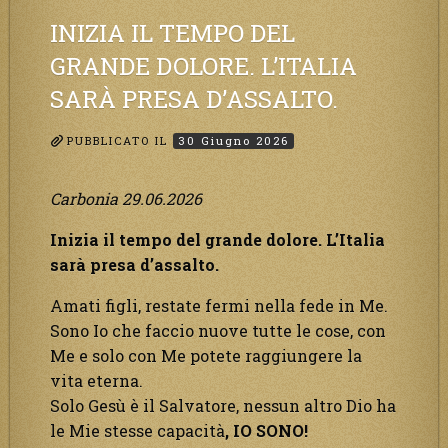
il
Suo
INIZIA IL TEMPO DEL
bene
GRANDE DOLORE. L’ITALIA
per
SARÀ PRESA D’ASSALTO.
i
Suoi,richiama
PUBBLICATO IL
30 Giugno 2026
a
Sé
i
Carbonia 29.06.2026
lontani,
Inizia il tempo del grande dolore. L’Italia
affinché
sarà presa d’assalto.
si
pentano
Amati figli, restate fermi nella fede in Me.
e
Sono Io che faccio nuove tutte le cose, con
tornino
Me e solo con Me potete raggiungere la
a
vita eterna.
Lui:”
Solo Gesù è il Salvatore, nessun altro Dio ha
le Mie stesse capacità
, IO SONO!