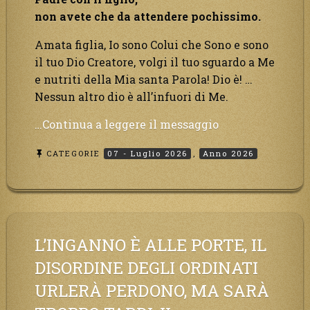
preparato
non avete che da attendere pochissimo.
saranno
dolori.”
Amata figlia, Io sono Colui che Sono e sono
il tuo Dio Creatore, volgi il tuo sguardo a Me
e nutriti della Mia santa Parola! Dio è! …
Nessun altro dio è all’infuori di Me.
“Ecco,
…Continua a leggere il messaggio
il
CATEGORIE
07 - Luglio 2026
,
Anno 2026
tempo
è
giunto
all’unione
del
Padre
L’INGANNO È ALLE PORTE, IL
con
DISORDINE DEGLI ORDINATI
il
URLERÀ PERDONO, MA SARÀ
figlio,
non