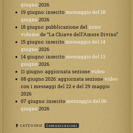
giugno
2026
19 giugno: inserito
messaggio del 18
giugno
2026
18 giugno: pubblicazione del
nono
volume
de “La Chiave dell’Amore Divino”
15 giugno: inserito
messaggio del 14
giugno
2026
14 giugno: inserito
messaggio del 13
giugno
2026
11 giugno: aggiornata sezione
video
08 giugno 2026: aggiornata sezione
video
con i messaggi del 22 e del 29 maggio
2026
07 giugno: inserito
messaggio del 06
giugno
2026
CATEGORIE
Comunicazioni