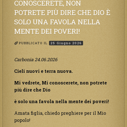
CONOSCERETE, NON
Creatore.”
POTRETE PIÙ DIRE CHE DIO È
SOLO UNA FAVOLA NELLA
MENTE DEI POVERI!
PUBBLICATO IL
25 Giugno 2026
Carbonia 24.06.2026
Cieli nuovi e terra nuova.
Mi vedrete, Mi conoscerete, non potrete
più dire che Dio
è solo una favola nella mente dei poveri!
Amata figlia, chiedo preghiere per il Mio
popolo!