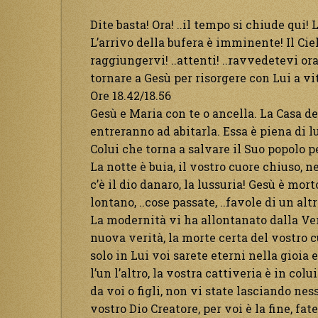
Dite basta! Ora! ..il tempo si chiude qui!
L’arrivo della bufera è imminente! Il Ciel
raggiungervi! ..attenti! ..ravvedetevi ora
tornare a Gesù per risorgere con Lui a v
Ore 18.42/18.56
Gesù e Maria con te o ancella. La Casa del
entreranno ad abitarla. Essa è piena di l
Colui che torna a salvare il Suo popolo pe
La notte è buia, il vostro cuore chiuso, n
c’è il dio danaro, la lussuria! Gesù è mort
lontano, ..cose passate, ..favole di un alt
La modernità vi ha allontanato dalla Ver
nuova verità, la morte certa del vostro cuo
solo in Lui voi sarete eterni nella gioia
l’un l’altro, la vostra cattiveria è in co
da voi o figli, non vi state lasciando nes
vostro Dio Creatore, per voi è la fine, fat