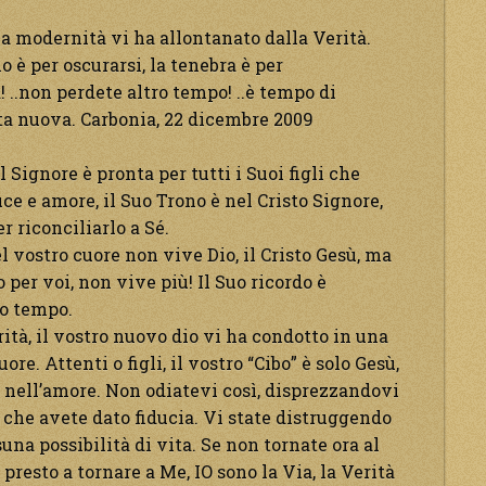
 La modernità vi ha allontanato dalla Verità.
o è per oscurarsi, la tenebra è per
! ..non perdete altro tempo! ..è tempo di
ita nuova. Carbonia, 22 dicembre 2009
 Signore è pronta per tutti i Suoi figli che
uce e amore, il Suo Trono è nel Cristo Signore,
r riconciliarlo a Sé.
el vostro cuore non vive Dio, il Cristo Gesù, ma
o per voi, non vive più! Il Suo ricordo è
ro tempo.
ità, il vostro nuovo dio vi ha condotto in una
re. Attenti o figli, il vostro “Cibo” è solo Gesù,
 e nell’amore. Non odiatevi così, disprezzandovi
lui che avete dato fiducia. Vi state distruggendo
suna possibilità di vita. Se non tornate ora al
e presto a tornare a Me, IO sono la Via, la Verità