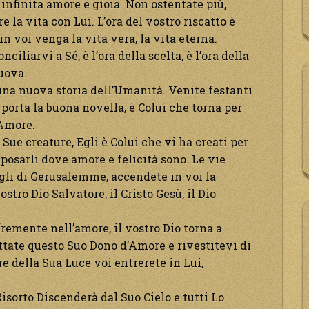
 infinita amore e gioia. Non ostentate più,
 la vita con Lui. L’ora del vostro riscatto è
 in voi venga la vita vera, la vita eterna.
ciliarvi a Sé, è l’ora della scelta, è l’ora della
nuova.
e una nuova storia dell’Umanità. Venite festanti
 porta la buona novella, è Colui che torna per
’Amore.
 Sue creature, Egli è Colui che vi ha creati per
 posarli dove amore e felicità sono. Le vie
igli di Gerusalemme, accendete in voi la
tro Dio Salvatore, il Cristo Gesù, il Dio
è fremente nell’amore, il vostro Dio torna a
ttate questo Suo Dono d’Amore e rivestitevi di
re della Sua Luce voi entrerete in Lui,
isorto Discenderà dal Suo Cielo e tutti Lo