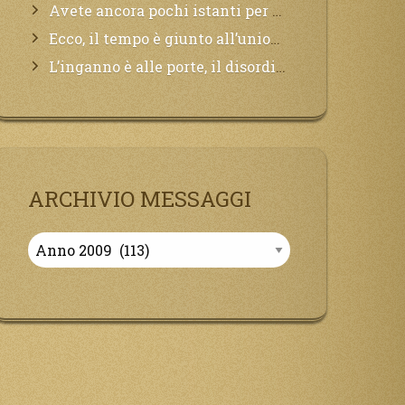
Avete ancora pochi istanti per convertirvi, non perdete tempo, la sciagura arriverà all’improvviso e per chi non si sarà preparato saranno dolori.
Ecco, il tempo è giunto all’unione del Padre con il figlio, non avete che da attendere pochissimo.
L’inganno è alle porte, il disordine degli ordinati urlerà perdono, ma sarà troppo tardi, il tradimento è stato grande!
ARCHIVIO MESSAGGI
Archivio
Messaggi