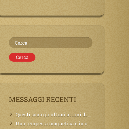
Ricerca
per:
MESSAGGI RECENTI
Questi sono gli ultimi attimi di vita, chi si vuole salvare Mi chiami in suo aiuto.
Una tempesta magnetica è in corso, questa generazione patirà. Il black out non tarderà ad arrivare e tutta la Terra sarà oscurata.