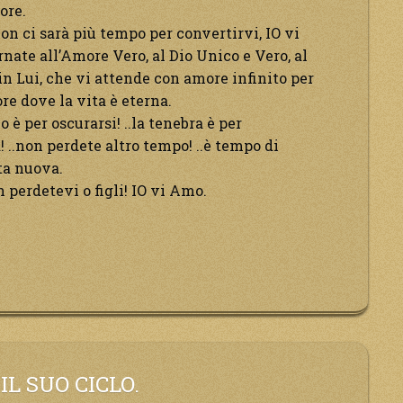
ore.
 non ci sarà più tempo per convertirvi, IO vi
nate all’Amore Vero, al Dio Unico e Vero, al
in Lui, che vi attende con amore infinito per
re dove la vita è eterna.
o è per oscurarsi! ..la tenebra è per
! ..non perdete altro tempo! ..è tempo di
ta nuova.
 perdetevi o figli! IO vi Amo.
L SUO CICLO.