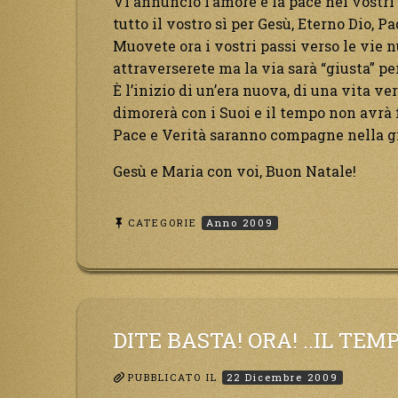
Vi annuncio l’amore e la pace nei vostri
tutto il vostro sì per Gesù, Eterno Dio, Pa
Muovete ora i vostri passi verso le vie 
attraverserete ma la via sarà “giusta” per
È l’inizio di un’era nuova, di una vita ve
dimorerà con i Suoi e il tempo non avrà 
Pace e Verità saranno compagne nella g
Gesù e Maria con voi, Buon Natale!
CATEGORIE
Anno 2009
DITE BASTA! ORA! ..IL TEMP
PUBBLICATO IL
22 Dicembre 2009