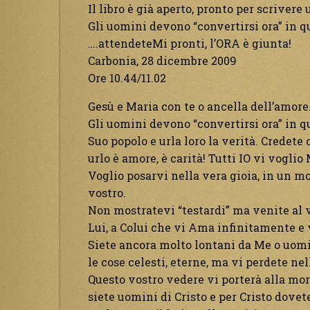
Il libro è già aperto, pronto per scriver
Gli uomini devono “convertirsi ora” in q
….attendeteMi pronti, l’ORA è giunta!
Carbonia, 28 dicembre 2009
Ore 10.44/11.02
Gesù e Maria con te o ancella dell’amore
Gli uomini devono “convertirsi ora” in q
Suo popolo e urla loro la verità. Credete 
urlo è amore, è carità! Tutti IO vi voglio 
Voglio posarvi nella vera gioia, in un mo
vostro.
Non mostratevi “testardi” ma venite al 
Lui, a Colui che vi Ama infinitamente e 
Siete ancora molto lontani da Me o uomi
le cose celesti, eterne, ma vi perdete nell
Questo vostro vedere vi porterà alla mort
siete uomini di Cristo e per Cristo dovet