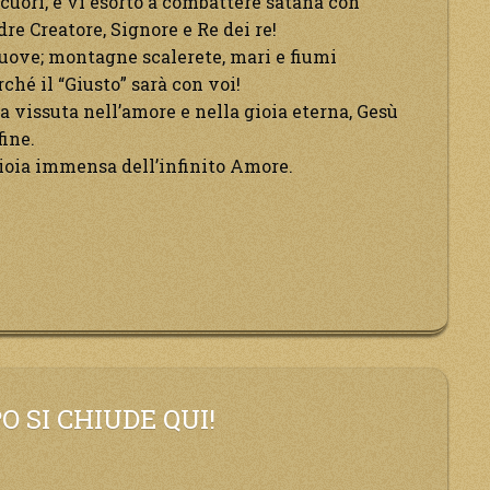
 cuori, e vi esorto a combattere satana con
dre Creatore, Signore e Re dei re!
nuove; montagne scalerete, mari e fiumi
ché il “Giusto” sarà con voi!
ra vissuta nell’amore e nella gioia eterna, Gesù
fine.
ioia immensa dell’infinito Amore.
O SI CHIUDE QUI!