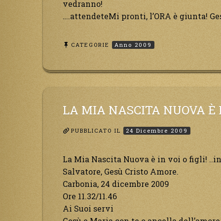
vedranno!
….attendeteMi pronti, l’ORA è giunta! Ge
CATEGORIE
Anno 2009
LA MIA NASCITA NUOVA È IN
PUBBLICATO IL
24 Dicembre 2009
La Mia Nascita Nuova è in voi o figli! ..i
Salvatore, Gesù Cristo Amore.
Carbonia, 24 dicembre 2009
Ore 11.32/11.46
Ai Suoi servi
Gesù e Maria con te o ancella dell’amore.