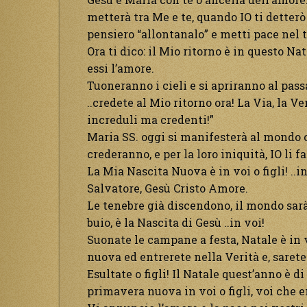
metterà tra Me e te, quando IO ti detterò
pensiero “allontanalo” e metti pace nel 
Ora ti dico: il Mio ritorno è in questo Nat
essi l’amore.
Tuoneranno i cieli e si apriranno al pass
..credete al Mio ritorno ora! La Via, la Ver
increduli ma credenti!”
Maria SS. oggi si manifesterà al mondo 
crederanno, e per la loro iniquità, IO li f
La Mia Nascita Nuova è in voi o figli! ..i
Salvatore, Gesù Cristo Amore.
Le tenebre già discendono, il mondo sar
buio, è la Nascita di Gesù ..in voi!
Suonate le campane a festa, Natale è in v
nuova ed entrerete nella Verità e, saret
Esultate o figli! Il Natale quest’anno è di
primavera nuova in voi o figli, voi che 