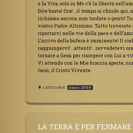
e la Vita, solo in Me c’è la libertà nell’am
Dite basta! Ora! ..il tempo si chiude qui,
richiamo ancora, non tardate o genti! Tor
vostro Padre Altissimo. Tutto troverete 
riportarvi nelle vie della pace e dell’amo
L’arrivo della bufera è imminente! Il ciel
raggiungervi! ..attenti! ..ravvedetevi ora
tornare a Gesù per risorgere con Lui a vi
Vi attendo con le Mie braccia aperte, non
Gesù, il Cristo Vivente.
CATEGORIE
Anno 2009
LA TERRA È PER FERMARE I