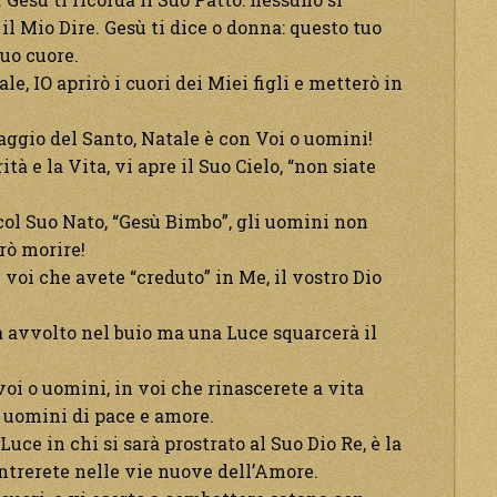
 il Mio Dire. Gesù ti dice o donna: questo tuo
tuo cuore.
ale, IO aprirò i cuori dei Miei figli e metterò in
aggio del Santo, Natale è con Voi o uomini!
ità e la Vita, vi apre il Suo Cielo, “non siate
col Suo Nato, “Gesù Bimbo”, gli uomini non
arò morire!
n voi che avete “creduto” in Me, il vostro Dio
à avvolto nel buio ma una Luce squarcerà il
oi o uomini, in voi che rinascerete a vita
e uomini di pace e amore.
 Luce in chi si sarà prostrato al Suo Dio Re, è la
entrerete nelle vie nuove dell’Amore.