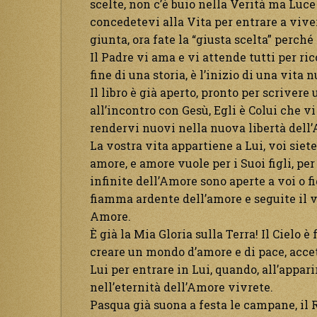
scelte, non c’è buio nella Verità ma Luce
concedetevi alla Vita per entrare a vivere
giunta, ora fate la “giusta scelta” perché
Il Padre vi ama e vi attende tutti per ricon
fine di una storia, è l’inizio di una vita 
Il libro è già aperto, pronto per scriver
all’incontro con Gesù, Egli è Colui che vi
rendervi nuovi nella nuova libertà dell
La vostra vita appartiene a Lui, voi siete
amore, e amore vuole per i Suoi figli, per
infinite dell’Amore sono aperte a voi o f
fiamma ardente dell’amore e seguite il vos
Amore.
È già la Mia Gloria sulla Terra! Il Cielo 
creare un mondo d’amore e di pace, acce
Lui per entrare in Lui, quando, all’appari
nell’eternità dell’Amore vivrete.
Pasqua già suona a festa le campane, il R