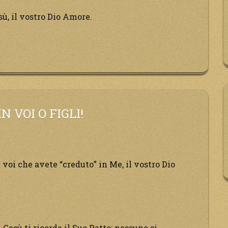
sù, il vostro Dio Amore.
 VOI O FIGLI!
n voi che avete “creduto” in Me, il vostro Dio
 Gesù ti ricorda il Suo Patto: nessuno si