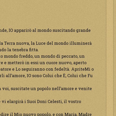
ende, IO apparirò al mondo suscitando grande
à la Terra nuova, la Luce del mondo illuminerà
do la tenebra fitta.
sto mondo freddo, un mondo di peccato, un
re e metterò in essi un cuore nuovo, aperto
reatore e Lo seguiranno con fedeltà. ApriteMi o
rli all’amore, IO sono Colui che È, Colui che Fu
on voi, suscitate un popolo nell’amore e venite
i elargirà i Suoi Doni Celesti, il vostro
edire il Mio nuovo popolo, e con Maria, Madre