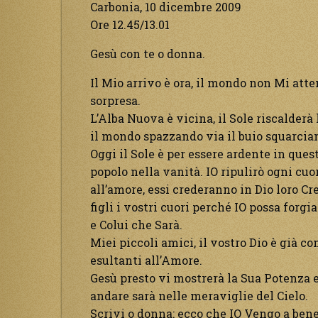
Carbonia, 10 dicembre 2009
Ore 12.45/13.01
Gesù con te o donna.
Il Mio arrivo è ora, il mondo non Mi att
sorpresa.
L’Alba Nuova è vicina, il Sole riscalder
il mondo spazzando via il buio squarcian
Oggi il Sole è per essere ardente in que
popolo nella vanità. IO ripulirò ogni cuo
all’amore, essi crederanno in Dio loro C
figli i vostri cuori perché IO possa forgia
e Colui che Sarà.
Miei piccoli amici, il vostro Dio è già c
esultanti all’Amore.
Gesù presto vi mostrerà la Sua Potenza e v
andare sarà nelle meraviglie del Cielo.
Scrivi o donna: ecco che IO Vengo a ben