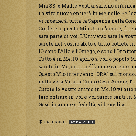
Mia SS. e Madre vostra, saremo un’unica
La vita nuova entrerà in Me nelle Bellez
vi mostrerà, tutta la Sapienza nella Con
Credete a questo Mio Urlo d’amore, il te
sarà parte di voi. L’Universo sarà la vos
sarete nel vostro abito e tutto potrete in
IO sono l’Alfa e l’Omega, e sono l’Onnipot
Tutto è in Me, IO aprirò a voi, o popolo Mi
sarete in Me, uniti nell’amore saremo 
Questo Mio intervento “ORA” sul mondo, 
nella vera Vita in Cristo Gesù Amore, l’U
Curate le vostre anime in Me, IO vi atten
farò entrare in voi e voi sarete santi in 
Gesù in amore e fedeltà, vi benedice.
CATEGORIE
Anno 2009