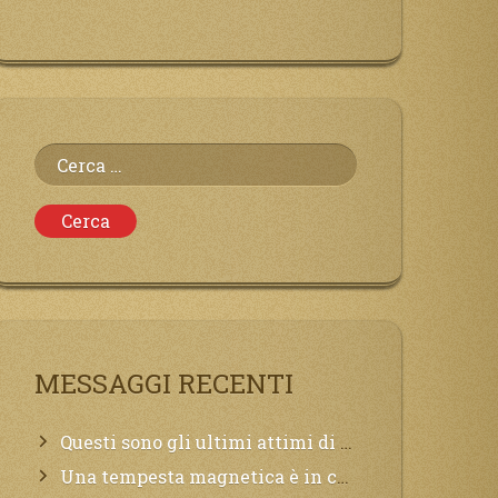
Ricerca
per:
MESSAGGI RECENTI
Questi sono gli ultimi attimi di vita, chi si vuole salvare Mi chiami in suo aiuto.
Una tempesta magnetica è in corso, questa generazione patirà. Il black out non tarderà ad arrivare e tutta la Terra sarà oscurata.