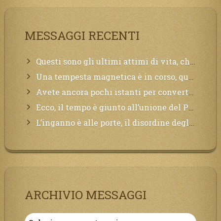
MESSAGGI RECENTI
Questi sono gli ultimi attimi di vita, chi si vuole salvare Mi chiami in suo aiuto.
Una tempesta magnetica è in corso, questa generazione patirà. Il black out non tarderà ad arrivare e tutta la Terra sarà oscurata.
Avete ancora pochi istanti per convertirvi, non perdete tempo, la sciagura arriverà all’improvviso e per chi non si sarà preparato saranno dolori.
Ecco, il tempo è giunto all’unione del Padre con il figlio, non avete che da attendere pochissimo.
L’inganno è alle porte, il disordine degli ordinati urlerà perdono, ma sarà troppo tardi, il tradimento è stato grande!
ARCHIVIO MESSAGGI
Archivio