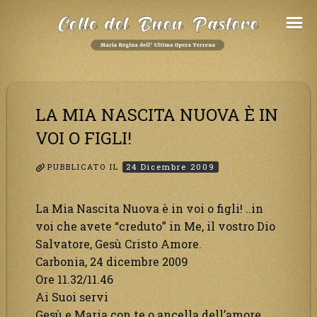
Salta
al
Contenuto
LA MIA NASCITA NUOVA È IN
VOI O FIGLI!
PUBBLICATO IL
24 Dicembre 2009
La Mia Nascita Nuova è in voi o figli! ..in
voi che avete “creduto” in Me, il vostro Dio
Salvatore, Gesù Cristo Amore.
Carbonia, 24 dicembre 2009
Ore 11.32/11.46
Ai Suoi servi
Gesù e Maria con te o ancella dell’amore.