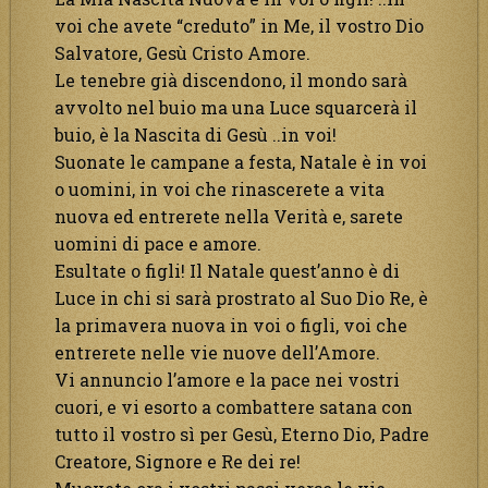
voi che avete “creduto” in Me, il vostro Dio
Salvatore, Gesù Cristo Amore.
Le tenebre già discendono, il mondo sarà
avvolto nel buio ma una Luce squarcerà il
buio, è la Nascita di Gesù ..in voi!
Suonate le campane a festa, Natale è in voi
o uomini, in voi che rinascerete a vita
nuova ed entrerete nella Verità e, sarete
uomini di pace e amore.
Esultate o figli! Il Natale quest’anno è di
Luce in chi si sarà prostrato al Suo Dio Re, è
la primavera nuova in voi o figli, voi che
entrerete nelle vie nuove dell’Amore.
Vi annuncio l’amore e la pace nei vostri
cuori, e vi esorto a combattere satana con
tutto il vostro sì per Gesù, Eterno Dio, Padre
Creatore, Signore e Re dei re!