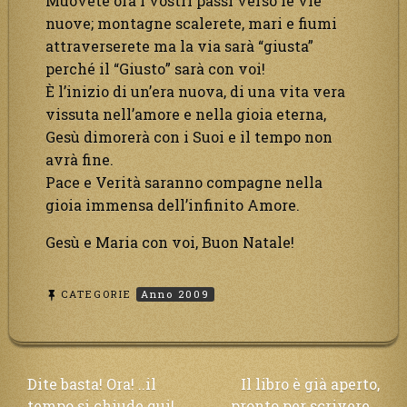
Muovete ora i vostri passi verso le vie
nuove; montagne scalerete, mari e fiumi
attraverserete ma la via sarà “giusta”
perché il “Giusto” sarà con voi!
È l’inizio di un’era nuova, di una vita vera
vissuta nell’amore e nella gioia eterna,
Gesù dimorerà con i Suoi e il tempo non
avrà fine.
Pace e Verità saranno compagne nella
gioia immensa dell’infinito Amore.
Gesù e Maria con voi, Buon Natale!
CATEGORIE
Anno 2009
Navigazione
Dite basta! Ora! ..il
Il libro è già aperto,
tempo si chiude qui!
pronto per scrivere…