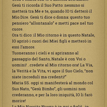
Gesù ti ricorda il Suo Patto: nessuno si
metterà tra Me e te, quando IO ti detterò il
Mio Dire. Gesù ti dice o donna: questo tuo
pensiero “allontanalo” e metti pace nel tuo
cuore.
Ora ti dico: il Mio ritorno è in questo Natale,
IO aprirò i cuori dei Miei figli e metterò in
essi l’amore.
Tuoneranno i cieli e si apriranno al
passaggio del Santo, Natale è con Voi o
uomini! ..credete al Mio ritorno ora! La Via,
la Verità e la Vita, vi apre il Suo Cielo, “non
siate increduli ma credenti!”
Maria SS. oggi si manifesterà al mondo col
Suo Nato, “Gesù Bimbo”, gli uomini non
crederanno, e per la loro iniquità, IO li farò
morire!
La Mia Nascita Nuova è in voi o figli! ..in