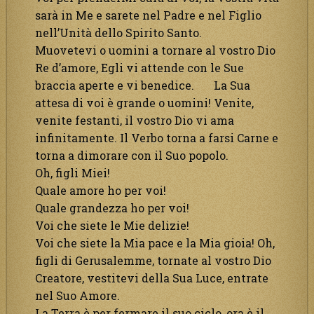
sarà in Me e sarete nel Padre e nel Figlio
nell’Unità dello Spirito Santo.
Muovetevi o uomini a tornare al vostro Dio
Re d’amore, Egli vi attende con le Sue
braccia aperte e vi benedice. La Sua
attesa di voi è grande o uomini! Venite,
venite festanti, il vostro Dio vi ama
infinitamente. Il Verbo torna a farsi Carne e
torna a dimorare con il Suo popolo.
Oh, figli Miei!
Quale amore ho per voi!
Quale grandezza ho per voi!
Voi che siete le Mie delizie!
Voi che siete la Mia pace e la Mia gioia! Oh,
figli di Gerusalemme, tornate al vostro Dio
Creatore, vestitevi della Sua Luce, entrate
nel Suo Amore.
La Terra è per fermare il suo ciclo, ora è il