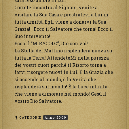
sarà reso amore in Lui.
Correte incontro al Signore, venite a
visitare la Sua Casa e prostratevi a Lui in
tutta umiltà, Egli viene a donarvi la Sua
Grazia! ..Ecco il Salvatore che torna! Ecco il
Suo intervento!
Ecco il “MIRACOLO”, Dio con voi!
La Stella del Mattino risplenderà nuova su
tutta la Terra! AttendeteMi nella purezza
dei vostri cuori perché il Risorto torna a
farvi risorgere nuovi in Lui. È la Grazia che
si accende al mondo, è la Verità che
risplenderà sul mondo! È la Luce infinita
che viene a dimorare nel mondo! Gesù il
vostro Dio Salvatore.
CATEGORIE
Anno 2009