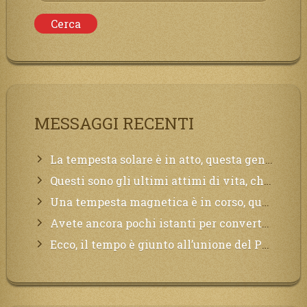
per:
MESSAGGI RECENTI
La tempesta solare è in atto, questa generazione soffrirà molto, la Terra arderà, l’acqua sarà contaminata, il cibo non sarà più nelle vostre mense.
Questi sono gli ultimi attimi di vita, chi si vuole salvare Mi chiami in suo aiuto.
Una tempesta magnetica è in corso, questa generazione patirà. Il black out non tarderà ad arrivare e tutta la Terra sarà oscurata.
Avete ancora pochi istanti per convertirvi, non perdete tempo, la sciagura arriverà all’improvviso e per chi non si sarà preparato saranno dolori.
Ecco, il tempo è giunto all’unione del Padre con il figlio, non avete che da attendere pochissimo.