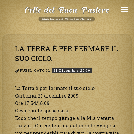
Salta
al
Contenuto
LA TERRA È PER FERMARE IL
SUO CICLO.
PUBBLICATO IL
21 Dicembre 2009
La Terra è per fermare il suo ciclo.
Carbonia, 21 dicembre 2009
Ore 17.54/18.09
Gesù con te sposa cara.
Ecco che il tempo giunge alla Mia venuta
tra voi. IO il Redentore del mondo vengo a
voi per prenderMi cura di voi, la vostra vita