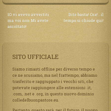
Navigazione
IO vi avevo avvertiti
Dite basta! Ora! ..il
ma voi non Mi avete
tempo si chiude qui!
articoli
ascoltato!
SITO UFFICIALE
Siamo rimasti offline per diverso tempo e
ce ne scusiamo, ma nel frattempo, abbiamo
trasferito e raggruppato i vecchi siti, che
potevate raggiungere alle estensioni .it,
.com, .net e .org, in questo nuovo dominio
colledelbuonpastore.eu.
Pertanto, questo sarà, per il futuro, il nuovo