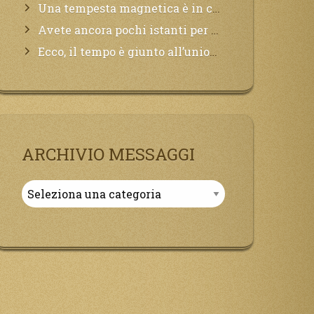
Una tempesta magnetica è in corso, questa generazione patirà. Il black out non tarderà ad arrivare e tutta la Terra sarà oscurata.
Avete ancora pochi istanti per convertirvi, non perdete tempo, la sciagura arriverà all’improvviso e per chi non si sarà preparato saranno dolori.
Ecco, il tempo è giunto all’unione del Padre con il figlio, non avete che da attendere pochissimo.
ARCHIVIO MESSAGGI
Archivio
Messaggi