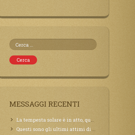
Ricerca
per:
MESSAGGI RECENTI
La tempesta solare è in atto, questa generazione soffrirà molto, la Terra arderà, l’acqua sarà contaminata, il cibo non sarà più nelle vostre mense.
Questi sono gli ultimi attimi di vita, chi si vuole salvare Mi chiami in suo aiuto.