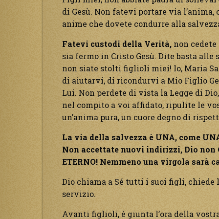
di Gesù. Non fatevi portare via l’anima,
anime che dovete condurre alla salvezz
Fatevi custodi della Verità,
non cedete a
sia fermo in Cristo Gesù. Dite basta alle
non siate stolti figlioli miei! Io, Maria
di aiutarvi, di ricondurvi a Mio Figlio Ge
Lui. Non perdete di vista la Legge di Dio
nel compito a voi affidato, ripulite le vo
un’anima pura, un cuore degno di rispett
La via della salvezza è UNA, come UNA
Non accettate nuovi indirizzi, Dio n
ETERNO! Nemmeno una virgola sarà c
Dio chiama a Sé tutti i suoi figli, chiede l
servizio.
Avanti figlioli, è giunta l’ora della vost