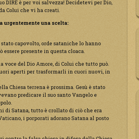
uo DIRE è per voi salvezza! Decidetevi per Dio,
a Colui che vi ha creati.
ta urgentemente una scelta:
 stato capovolto, orde sataniche lo hanno
ò essere presente in questa cloaca.
lla voce del Dio Amore, di Colui che tutto può.
cuori aperti per trasformarli in cuori nuovi, in
della Chiesa terrena è prossima. Gesù è stato
ovevano predicare il suo santo Vangelo e
polo.
i di Satana, tutto è crollato di ciò che era
Vaticano, i porporati adorano Satana al posto
vi contro la falsa chiesa in difesa della Chiesa