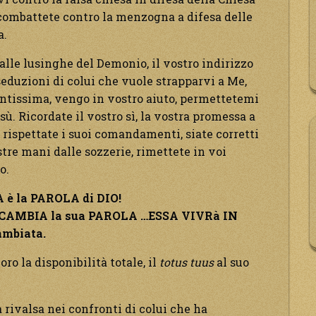
 combattete contro la menzogna a difesa delle
a.
lle lusinghe del Demonio, il vostro indirizzo
 seduzioni di colui che vuole strapparvi a Me,
 Santissima, vengo in vostro aiuto, permettetemi
sù. Ricordate il vostro sì, la vostra promessa a
, rispettate i suoi comandamenti, siate corretti
stre mani dalle sozzerie, rimettete in voi
o.
 è la PAROLA di DIO!
on CAMBIA la sua PAROLA …ESSA VIVR
à
IN
ambiata.
oro la disponibilità totale, il
totus tuus
al suo
ra rivalsa nei confronti di colui che ha