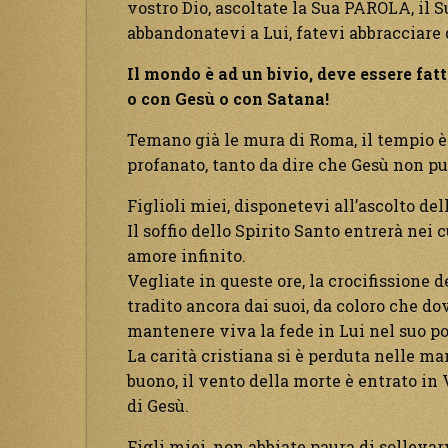
vostro Dio, ascoltate la Sua PAROLA, il S
abbandonatevi a Lui, fatevi abbracciare d
Il mondo è ad un bivio, deve essere fat
o con Gesù o con Satana!
Temano già le mura di Roma, il tempio è
profanato, tanto da dire che Gesù non pu
Figlioli miei, disponetevi all’ascolto de
Il soffio dello Spirito Santo entrerà nei 
amore infinito.
Vegliate in queste ore, la crocifissione 
tradito ancora dai suoi, da coloro che d
mantenere viva la fede in Lui nel suo po
La carità cristiana si è perduta nelle man
buono, il vento della morte è entrato in 
di Gesù.
Figli miei, non abbiate paura di sollevar