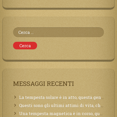
Ricerca
per:
MESSAGGI RECENTI
La tempesta solare è in atto, questa generazione soffrirà molto, la Terra arderà, l’acqua sarà contaminata, il cibo non sarà più nelle vostre mense.
Questi sono gli ultimi attimi di vita, chi si vuole salvare Mi chiami in suo aiuto.
Una tempesta magnetica è in corso, questa generazione patirà. Il black out non tarderà ad arrivare e tutta la Terra sarà oscurata.