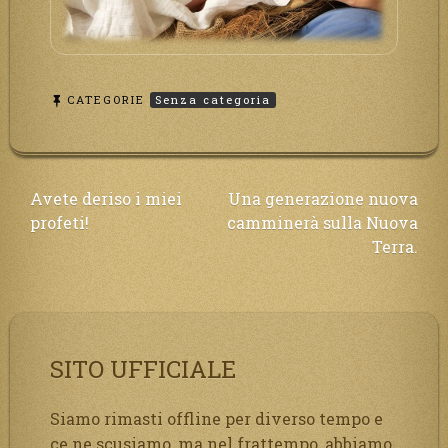
CATEGORIE
Senza categoria
Navigazione
Avete deriso i miei
Una generazione nuova
profeti!
camminerà sulla Nuova
articoli
Terra.
SITO UFFICIALE
Siamo rimasti offline per diverso tempo e
ce ne scusiamo, ma nel frattempo, abbiamo