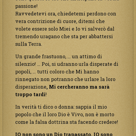
passione!
Ravvedetevi ora, chiedetemi perdono con
vera contrizione di cuore, ditemi che
volete essere solo Miei e Io vi salverò dal
tremendo uragano che sta per abbattersi
sulla Terra.
Un grande frastuono, … un attimo di
silenzio! … Poi, si udranno urla disperate di
popoli, … tutti coloro che Mi hanno
rinnegato non potranno che urlare la loro
disperazione
, Mi cercheranno ma sarà
troppo tardi
!
In verità ti dico o donna: sappia il mio
popolo che il loro Dio è Vivo, non è morto
come la falsa dottrina sta facendo credere!
IO non sono un Dio trapassato, IO sono