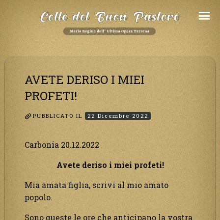
Salta
al
Contenuto
AVETE DERISO I MIEI
PROFETI!
PUBBLICATO IL
22 Dicembre 2022
Carbonia 20.12.2022
Avete deriso i miei profeti!
Mia amata figlia, scrivi al mio amato
popolo.
Sono queste le ore che anticipano la vostra