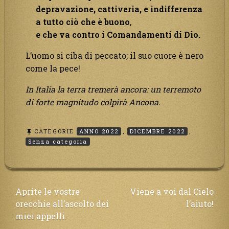
depravazione, cattiveria, e indifferenza
a tutto ciò che è buono
,
e che va contro i Comandamenti di Dio.
L’uomo si ciba di peccato; il suo cuore è nero
come la pece!
In Italia la terra tremerà ancora: un terremoto
di forte magnitudo colpirà Ancona.
CATEGORIE
ANNO 2022
,
DICEMBRE 2022
,
Senza categoria
Navigazione
Aprite le vostre
Viene a voi dal Cielo
orecchie all’ascolto dei
l’aiuto!
articoli
miei appelli.