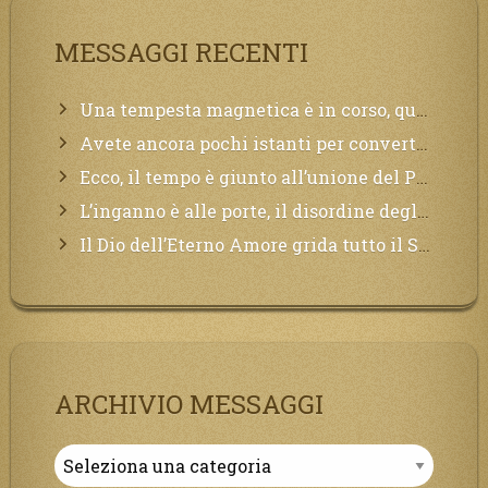
MESSAGGI RECENTI
Una tempesta magnetica è in corso, questa generazione patirà. Il black out non tarderà ad arrivare e tutta la Terra sarà oscurata.
Avete ancora pochi istanti per convertirvi, non perdete tempo, la sciagura arriverà all’improvviso e per chi non si sarà preparato saranno dolori.
Ecco, il tempo è giunto all’unione del Padre con il figlio, non avete che da attendere pochissimo.
L’inganno è alle porte, il disordine degli ordinati urlerà perdono, ma sarà troppo tardi, il tradimento è stato grande!
Il Dio dell’Eterno Amore grida tutto il Suo bene per i Suoi,richiama a Sé i lontani, affinché si pentano e tornino a Lui:
ARCHIVIO MESSAGGI
Archivio
Messaggi