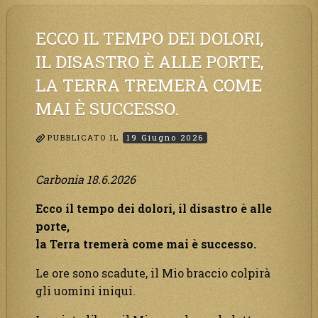
vi
attende
ECCO IL TEMPO DEI DOLORI,
per
IL DISASTRO È ALLE PORTE,
essere
LA TERRA TREMERÀ COME
goduta
nella
MAI È SUCCESSO.
felicità
eterna.”
PUBBLICATO IL
19 Giugno 2026
Carbonia 18.6.2026
Ecco il tempo dei dolori, il disastro è alle
porte,
la Terra tremerà come mai è successo.
Le ore sono scadute, il Mio braccio colpirà
gli uomini iniqui.