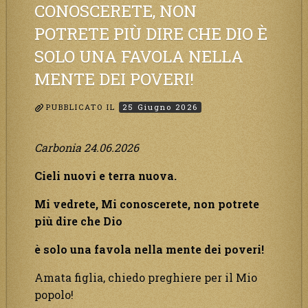
CONOSCERETE, NON
Creatore.”
POTRETE PIÙ DIRE CHE DIO È
SOLO UNA FAVOLA NELLA
MENTE DEI POVERI!
PUBBLICATO IL
25 Giugno 2026
Carbonia 24.06.2026
Cieli nuovi e terra nuova.
Mi vedrete, Mi conoscerete, non potrete
più dire che Dio
è solo una favola nella mente dei poveri!
Amata figlia, chiedo preghiere per il Mio
popolo!