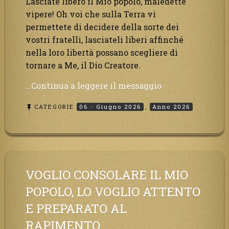
Lasciate libero il Mio popolo, maledette
vipere! Oh voi che sulla Terra vi
permettete di decidere della sorte dei
vostri fratelli, lasciateli liberi affinché
nella loro libertà possano scegliere di
tornare a Me, il Dio Creatore.
“Ecco
…Continua a leggere il messaggio
il
CATEGORIE
06 - Giugno 2026
,
Anno 2026
tempo
dei
dolori,
il
disastro
è
VOGLIO CONSOLARE IL MIO
alle
POPOLO, LO VOGLIO ATTENTO
porte,
E PREPARATO AL
la
Terra
RAPIMENTO.