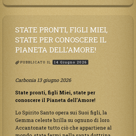
popolo,
lo
voglio
attento
STATE PRONTI, FIGLI MIEI,
e
STATE PER CONOSCERE IL
preparato
PIANETA DELL’AMORE!
al
Rapimento.”
PUBBLICATO IL
14 Giugno 2026
Carbonia 13 giugno 2026
State pronti, figli Miei, state per
conoscere il Pianeta dell’Amore!
Lo Spirito Santo opera sui Suoi figli, la
Gemma celeste brilla su ognuno di loro.
Accantonate tutto ciò che appartiene al
mondo, state fermi nella santa dottrina