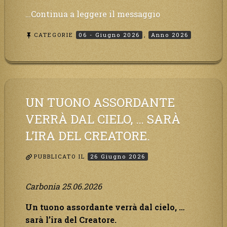
“Inizia
…Continua a leggere il messaggio
il
CATEGORIE
06 - Giugno 2026
,
Anno 2026
tempo
del
grande
dolore.
L’Italia
sarà
UN TUONO ASSORDANTE
presa
VERRÀ DAL CIELO, … SARÀ
d’assalto.”
L’IRA DEL CREATORE.
PUBBLICATO IL
26 Giugno 2026
Carbonia 25.06.2026
Un tuono assordante verrà dal cielo, …
sarà l’ira del Creatore.