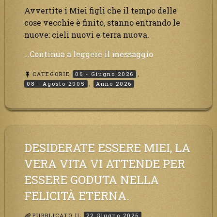
Avvertite i Miei figli che il tempo delle
cose vecchie è finito, stanno entrando le
nuove: cieli nuovi e terra nuova.
“Cieli
…Continua a leggere il messaggio
nuovi
CATEGORIE
06 - Giugno 2026
,
e
08 - Agosto 2005
,
Anno 2026
terra
nuova.
Mi
vedrete,
Mi
DESIDERATE ESSERE MIEI, LA
conoscerete,
non
VERA VITA VI ATTENDE PER
potrete
ESSERE GODUTA NELLA
più
FELICITÀ ETERNA.
dire
che
Dio
PUBBLICATO IL
22 Giugno 2026