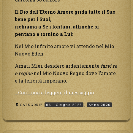
Il Dio dell’Eterno Amore grida tutto il Suo
bene per i Suoi,
richiama a Sé i lontani, affinché si
pentano e tornino a Lui:
Nel Mio infinito amore vi attendo nel Mio
Nuovo Eden.
Amati Miei, desidero ardentemente
farvi
re
e regine
nel Mio Nuovo Regno dove l’amore
e la felicità imperano.
“Il
…Continua a leggere il messaggio
Dio
CATEGORIE
06 - Giugno 2026
,
Anno 2026
dell’Eterno
Amore
grida
tutto