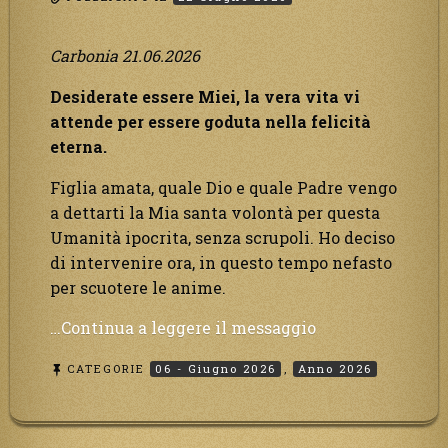
è
solo
Carbonia 21.06.2026
una
favola
Desiderate essere Miei, la vera vita vi
nella
attende per essere goduta nella felicità
mente
eterna.
dei
Figlia amata, quale Dio e quale Padre vengo
poveri!”
a dettarti la Mia santa volontà per questa
Umanità ipocrita, senza scrupoli. Ho deciso
di intervenire ora, in questo tempo nefasto
per scuotere le anime.
“Desiderate
…Continua a leggere il messaggio
essere
CATEGORIE
06 - Giugno 2026
,
Anno 2026
Miei,
la
vera
vita