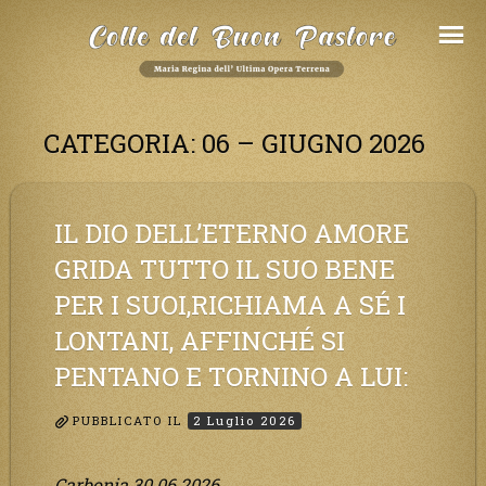
Salta
al
Contenuto
CATEGORIA:
06 – GIUGNO 2026
IL DIO DELL’ETERNO AMORE
GRIDA TUTTO IL SUO BENE
PER I SUOI,RICHIAMA A SÉ I
LONTANI, AFFINCHÉ SI
PENTANO E TORNINO A LUI:
PUBBLICATO IL
2 Luglio 2026
Carbonia 30.06.2026