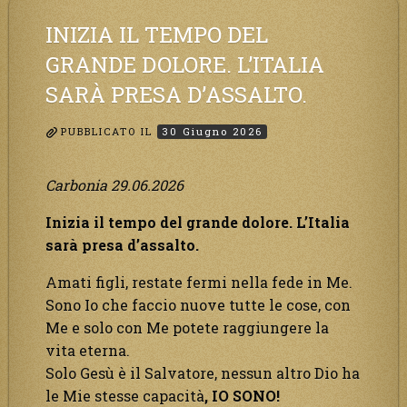
il
Suo
INIZIA IL TEMPO DEL
bene
GRANDE DOLORE. L’ITALIA
per
SARÀ PRESA D’ASSALTO.
i
Suoi,richiama
PUBBLICATO IL
30 Giugno 2026
a
Sé
i
Carbonia 29.06.2026
lontani,
Inizia il tempo del grande dolore. L’Italia
affinché
sarà presa d’assalto.
si
pentano
Amati figli, restate fermi nella fede in Me.
e
Sono Io che faccio nuove tutte le cose, con
tornino
Me e solo con Me potete raggiungere la
a
vita eterna.
Lui:”
Solo Gesù è il Salvatore, nessun altro Dio ha
le Mie stesse capacità
, IO SONO!