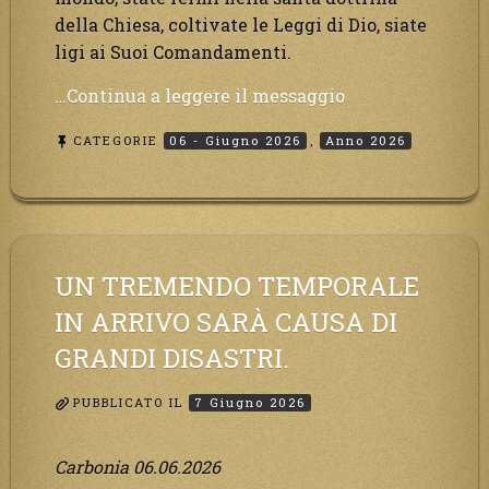
della Chiesa, coltivate le Leggi di Dio, siate
ligi ai Suoi Comandamenti.
“State
…Continua a leggere il messaggio
pronti,
CATEGORIE
06 - Giugno 2026
,
Anno 2026
figli
Miei,
state
per
conoscere
il
UN TREMENDO TEMPORALE
Pianeta
IN ARRIVO SARÀ CAUSA DI
dell’Amore!”
GRANDI DISASTRI.
PUBBLICATO IL
7 Giugno 2026
Carbonia 06.06.2026