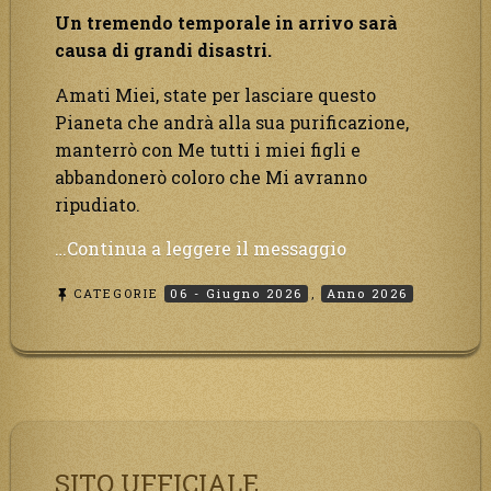
Un tremendo temporale in arrivo sarà
causa di grandi disastri.
Amati Miei, state per lasciare questo
Pianeta che andrà alla sua purificazione,
manterrò con Me tutti i miei figli e
abbandonerò coloro che Mi avranno
ripudiato.
“Un
…Continua a leggere il messaggio
tremendo
CATEGORIE
06 - Giugno 2026
,
Anno 2026
temporale
in
arrivo
sarà
causa
di
grandi
SITO UFFICIALE
disastri.”