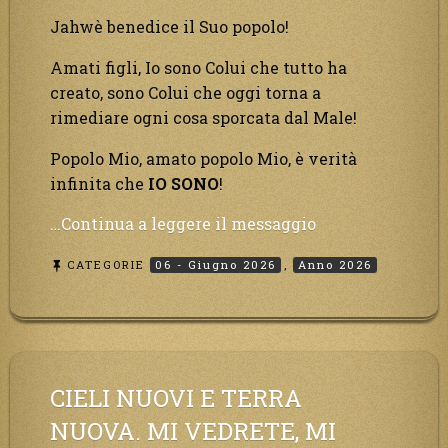
Jahwè benedice il Suo popolo!
Amati figli, Io sono Colui che tutto ha
creato, sono Colui che oggi torna a
rimediare ogni cosa sporcata dal Male!
Popolo Mio, amato popolo Mio, è verità
infinita che
IO SONO
!
“Un
…Continua a leggere il messaggio
tuono
CATEGORIE
06 - Giugno 2026
,
Anno 2026
assordante
verrà
dal
cielo,
…
sarà
CIELI NUOVI E TERRA
l’ira
NUOVA. MI VEDRETE, MI
del