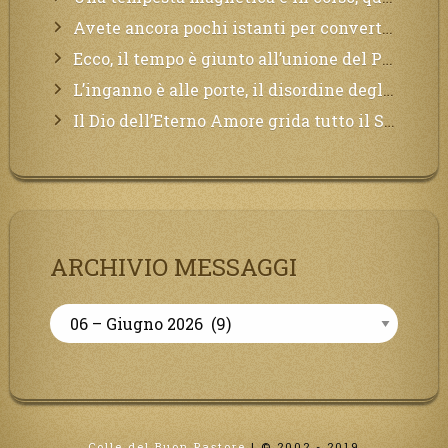
Avete ancora pochi istanti per convertirvi, non perdete tempo, la sciagura arriverà all’improvviso e per chi non si sarà preparato saranno dolori.
Ecco, il tempo è giunto all’unione del Padre con il figlio, non avete che da attendere pochissimo.
L’inganno è alle porte, il disordine degli ordinati urlerà perdono, ma sarà troppo tardi, il tradimento è stato grande!
Il Dio dell’Eterno Amore grida tutto il Suo bene per i Suoi,richiama a Sé i lontani, affinché si pentano e tornino a Lui:
ARCHIVIO MESSAGGI
Archivio
Messaggi
Colle del Buon Pastore
|
© 2002 - 2019