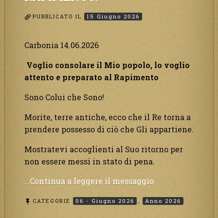
tremerà
come
PUBBLICATO IL
15 Giugno 2026
mai
è
Carbonia 14.06.2026
successo.”
Voglio consolare il Mio popolo, lo voglio
attento e preparato al Rapimento
Sono Colui che Sono!
Morite, terre antiche, ecco che il Re torna a
prendere possesso di ciò che Gli appartiene.
Mostratevi accoglienti al Suo ritorno per
non essere messi in stato di pena.
“Voglio
…Continua a leggere il messaggio
consolare
CATEGORIE
06 - Giugno 2026
,
Anno 2026
il
Mio