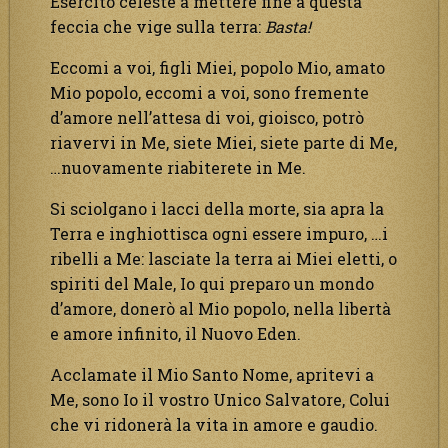
Esercito celeste a mettere fine a questa
feccia che vige sulla terra:
Basta!
Eccomi a voi, figli Miei, popolo Mio, amato
Mio popolo, eccomi a voi, sono fremente
d’amore nell’attesa di voi, gioisco, potrò
riavervi in Me, siete Miei, siete parte di Me,
…nuovamente riabiterete in Me.
Si sciolgano i lacci della morte, sia apra la
Terra e inghiottisca ogni essere impuro, …i
ribelli a Me: lasciate la terra ai Miei eletti, o
spiriti del Male, Io qui preparo un mondo
d’amore, donerò al Mio popolo, nella libertà
e amore infinito, il Nuovo Eden.
Acclamate il Mio Santo Nome, apritevi a
Me, sono Io il vostro Unico Salvatore, Colui
che vi ridonerà la vita in amore e gaudio.