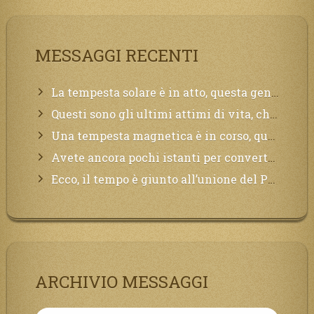
MESSAGGI RECENTI
La tempesta solare è in atto, questa generazione soffrirà molto, la Terra arderà, l’acqua sarà contaminata, il cibo non sarà più nelle vostre mense.
Questi sono gli ultimi attimi di vita, chi si vuole salvare Mi chiami in suo aiuto.
Una tempesta magnetica è in corso, questa generazione patirà. Il black out non tarderà ad arrivare e tutta la Terra sarà oscurata.
Avete ancora pochi istanti per convertirvi, non perdete tempo, la sciagura arriverà all’improvviso e per chi non si sarà preparato saranno dolori.
Ecco, il tempo è giunto all’unione del Padre con il figlio, non avete che da attendere pochissimo.
ARCHIVIO MESSAGGI