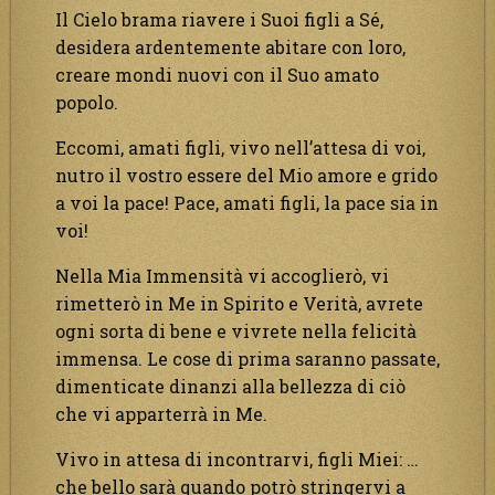
Il Cielo brama riavere i Suoi figli a Sé,
desidera ardentemente abitare con loro,
creare mondi nuovi con il Suo amato
popolo.
Eccomi, amati figli, vivo nell’attesa di voi,
nutro il vostro essere del Mio amore e grido
a voi la pace! Pace, amati figli, la pace sia in
voi!
Nella Mia Immensità vi accoglierò, vi
rimetterò in Me in Spirito e Verità, avrete
ogni sorta di bene e vivrete nella felicità
immensa. Le cose di prima saranno passate,
dimenticate dinanzi alla bellezza di ciò
che vi apparterrà in Me.
Vivo in attesa di incontrarvi, figli Miei: …
che bello sarà quando potrò stringervi a