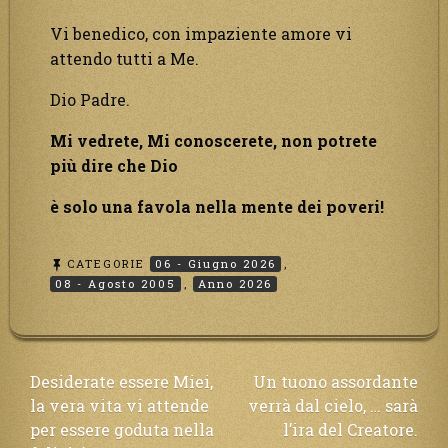
Vi benedico, con impaziente amore vi
attendo tutti a Me.
Dio Padre.
Mi vedrete, Mi conoscerete, non potrete
più dire che Dio
è solo una favola nella mente dei poveri!
CATEGORIE
06 - Giugno 2026
,
08 - Agosto 2005
,
Anno 2026
Navigazione
Desiderate essere Miei,
Un tuono assordante
la vera vita vi attende
verrà dal cielo, … sarà
articoli
per essere goduta nella
l’ira del Creatore.