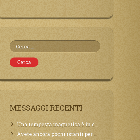
Ricerca
per:
MESSAGGI RECENTI
Una tempesta magnetica è in corso, questa generazione patirà. Il black out non tarderà ad arrivare e tutta la Terra sarà oscurata.
Avete ancora pochi istanti per convertirvi, non perdete tempo, la sciagura arriverà all’improvviso e per chi non si sarà preparato saranno dolori.