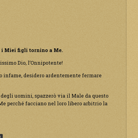
rà
 i Miei figli tornino a Me.
tissimo Dio, l’Onnipotente!
 infame, desidero ardentemente fermare
rà.”
 degli uomini, spazzerò via il Male da questo
e perché facciano nel loro libero arbitrio la
e
6
are