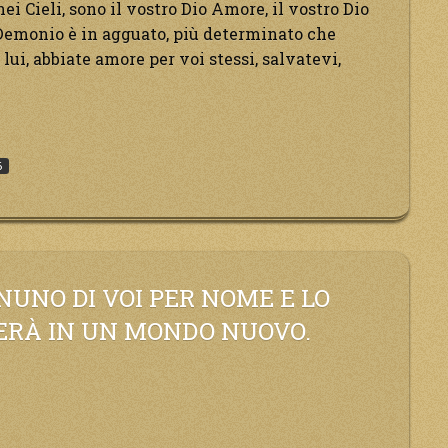
nei Cieli, sono il vostro Dio Amore, il vostro Dio
l Demonio è in agguato, più determinato che
lui, abbiate amore per voi stessi, salvatevi,
a
6
nto
ima:
UNO DI VOI PER NOME E LO
TERÀ IN UN MONDO NUOVO.
anno
e
no