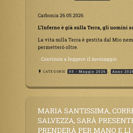
Carbonia 26.05.2026
L’Inferno è già sulla Terra, gli uomini 
La vita sulla Terra è gestita dal Mio ne
permetterò oltre.
“L’Infe
…Continua a leggere il messaggio
è
CATEGORIE
05 - Maggio 2026
,
Anno 202
già
sulla
Terra,
gli
uomin
sono
MARIA SANTISSIMA, CORR
ormai
SALVEZZA, SARÀ PRESENTE 
preda
PRENDERÀ PER MANO E LI
di