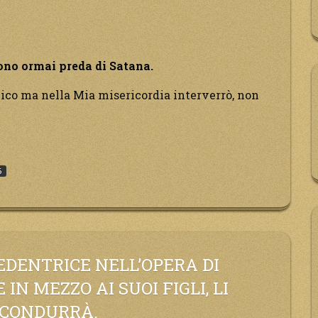
sono ormai preda di Satana.
mico ma nella Mia misericordia interverrò, non
rno
6
i
EDENTRICE NELL’OPERA DI
IN MEZZO AI SUOI FIGLI, LI
 CONDURRÀ.