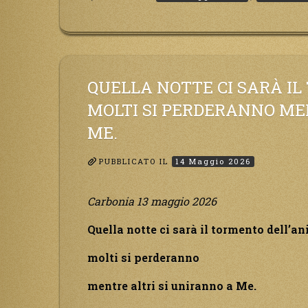
la
Terra!
…
è
ora
QUELLA NOTTE CI SARÀ IL
che
MOLTI SI PERDERANNO ME
i
ME.
Miei
figli
PUBBLICATO IL
14 Maggio 2026
tornin
a
Me.”
Carbonia 13 maggio 2026
Quella notte ci sarà il tormento dell’an
molti si perderanno
mentre altri si uniranno a Me.