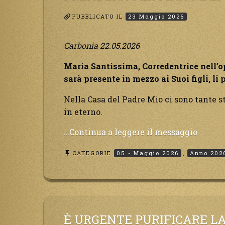
Satana.
PUBBLICATO IL
23 Maggio 2026
Carbonia 22.05.2026
Maria Santissima, Corredentrice nell’o
sarà presente in mezzo ai Suoi figli, li
Nella Casa del Padre Mio ci sono tante sta
in eterno.
“Maria
…Continua a leggere il messaggio
Santis
CATEGORIE
05 - Maggio 2026
,
Anno 202
Corred
nell’op
di
salvez
sarà
presen
È URGENTE PURIFICARE LA 