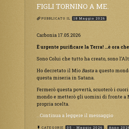
in
FIGLI TORNINO A ME.
mezzo
ai
PUBBLICATO IL
18 Maggio 2026
Suoi
figli,
Carbonia 17.05.2026
li
prende
È urgente purificare la Terra! …è ora che
per
mano
Sono Colui che tutto ha creato, sono l’Al
e
Ho decretato il Mio
Basta
a questo mondo
li
questa miseria in Satana.
condur
Fermerò questa povertà, scuoterò i cuori
mondo e metterò gli uomini di fronte a M
propria scelta.
“È
…Continua a leggere il messaggio
urgent
CATEGORIE
05 - Maggio 2026
,
Anno 202
purific