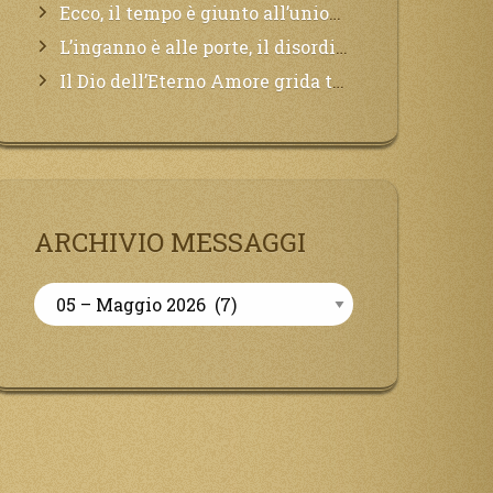
Ecco, il tempo è giunto all’unione del Padre con il figlio, non avete che da attendere pochissimo.
L’inganno è alle porte, il disordine degli ordinati urlerà perdono, ma sarà troppo tardi, il tradimento è stato grande!
Il Dio dell’Eterno Amore grida tutto il Suo bene per i Suoi,richiama a Sé i lontani, affinché si pentano e tornino a Lui:
ARCHIVIO MESSAGGI
Archivio
Messaggi