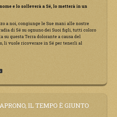
ome e lo solleverà a Sé, lo metterà in un
zo a noi, congiunge le Sue mani alle nostre
adia di Sé su ognuno dei Suoi figli, tutti coloro
 su questa Terra dolorante a causa del
o, li vuole ricoverare in Sé per tenerli al
o
6
erà
o
I APRONO, IL TEMPO È GIUNTO