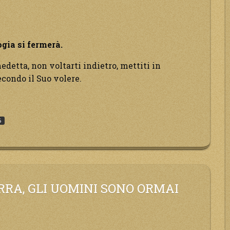
ogia si fermerà.
nedetta, non voltarti indietro, mettiti in
econdo il Suo volere.
sta
6
ogia
ERRA, GLI UOMINI SONO ORMAI
à.”