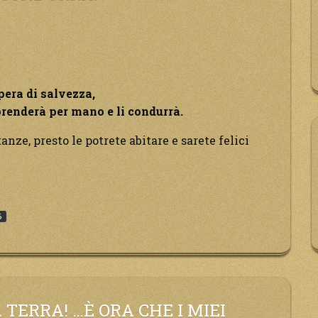
”
pera di salvezza,
 prenderà per mano e li condurrà.
nze, presto le potrete abitare e sarete felici
sima,
6
entrice
era
za,
te
TERRA! …È ORA CHE I MIEI