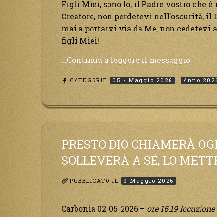
Figli Miei, sono Io, il Padre vostro che è 
Creatore, non perdetevi nell’oscurità, i
mai a portarvi via da Me, non cedetevi a 
figli Miei!
“Quell
…Continua a leggere il messaggio
notte
CATEGORIE
05 - Maggio 2026
,
Anno 202
ci
sarà
il
torme
dell’an
molti
PRESTO DIO CHIAMERÀ OGN
si
SOLLEVERÀ A SÉ, LO MET
perder
mentr
PUBBLICATO IL
9 Maggio 2026
altri
si
Carbonia 02-05-2026 –
ore 16.19 locuzione
uniran