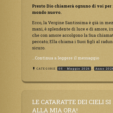
a
Presto Dio chiamerà ognuno di voi per n
Me.”
mondo nuovo.
Ecco, la Vergine Santissima è già in mez
mani, è splendente di luce e di amore, irr
che con amore accolgono la Sua chiamata
peccato; Ella chiama i Suoi figli al radun
sicuro.
“Prest
…Continua a leggere il messaggio
Dio
CATEGORIE
05 - Maggio 2026
,
Anno 202
chiam
ognun
di
voi
per
nome
LE CATARATTE DEI CIELI S
e
ALLA MIA ORA!
lo