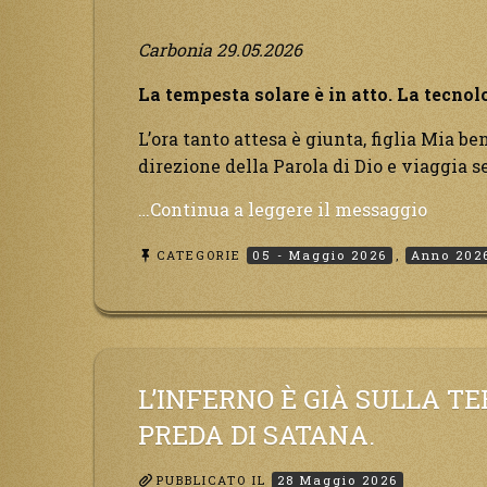
Carbonia 29.05.2026
La tempesta solare è in atto. La tecnol
L’ora tanto attesa è giunta, figlia Mia be
direzione della Parola di Dio e viaggia s
“La
…Continua a leggere il messaggio
tempe
CATEGORIE
05 - Maggio 2026
,
Anno 202
solare
è
in
atto.
La
tecnol
L’INFERNO È GIÀ SULLA T
si
PREDA DI SATANA.
fermer
PUBBLICATO IL
28 Maggio 2026