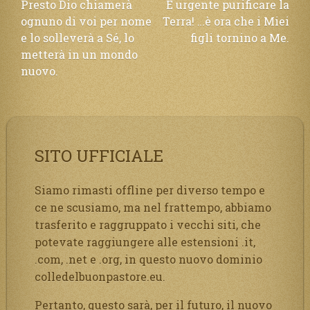
Navigazione
Presto Dio chiamerà
È urgente purificare la
ognuno di voi per nome
Terra! …è ora che i Miei
articoli
e lo solleverà a Sé, lo
figli tornino a Me.
metterà in un mondo
nuovo.
SITO UFFICIALE
Siamo rimasti offline per diverso tempo e
ce ne scusiamo, ma nel frattempo, abbiamo
trasferito e raggruppato i vecchi siti, che
potevate raggiungere alle estensioni .it,
.com, .net e .org, in questo nuovo dominio
colledelbuonpastore.eu.
Pertanto, questo sarà, per il futuro, il nuovo