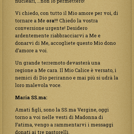
nucleari, …non lo permetterò!
Vi chiedo, con tutto il Mio amore per voi, di
tornare a Me
ora
!!! Chiedo la vostra
conversione urgente! Desidero
ardentemente riabbracciarvi a Me e
donarvi di Me, accogliete questo Mio dono
d’amore a voi.
Un grande terremoto devasterà una
regione a Me cara. Il Mio Calice è versato, i
nemici di Dio periranno e mai più si udrà la
loro malevola voce.
Maria SS.ma:
Amati figli, sono la SS.ma Vergine, oggi
torno a voi nelle vesti di Madonna di
Fatima, vengo a rammentarvi i messaggi
donati ai tre pastorelli.