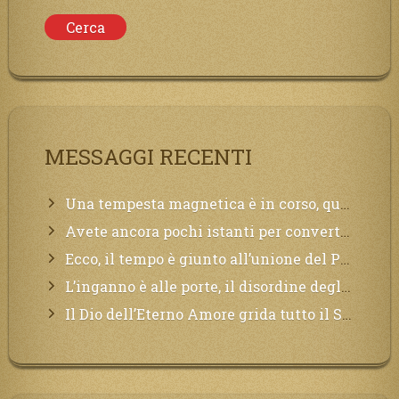
MESSAGGI RECENTI
Una tempesta magnetica è in corso, questa generazione patirà. Il black out non tarderà ad arrivare e tutta la Terra sarà oscurata.
Avete ancora pochi istanti per convertirvi, non perdete tempo, la sciagura arriverà all’improvviso e per chi non si sarà preparato saranno dolori.
Ecco, il tempo è giunto all’unione del Padre con il figlio, non avete che da attendere pochissimo.
L’inganno è alle porte, il disordine degli ordinati urlerà perdono, ma sarà troppo tardi, il tradimento è stato grande!
Il Dio dell’Eterno Amore grida tutto il Suo bene per i Suoi,richiama a Sé i lontani, affinché si pentano e tornino a Lui: