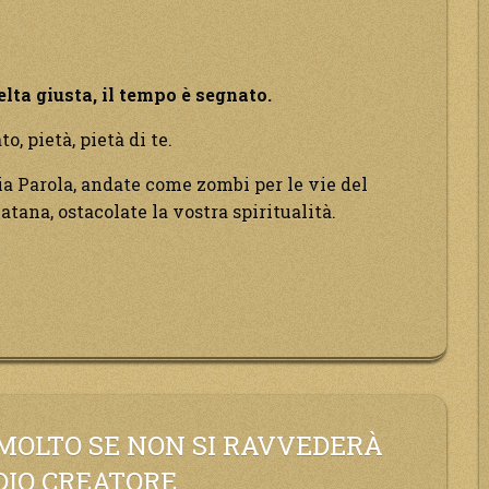
lta giusta, il tempo è segnato.
o, pietà, pietà di te.
Mia Parola, andate come zombi per le vie del
tana, ostacolate la vostra spiritualità.
ratevi
amento,
MOLTO SE NON SI RAVVEDERÀ
DIO CREATORE.