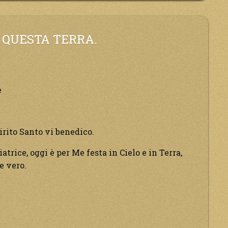
iterà
 QUESTA TERRA.
rovviso!”
e
irito Santo vi benedico.
trice, oggi è per Me festa in Cielo e in Terra,
e vero.
onare