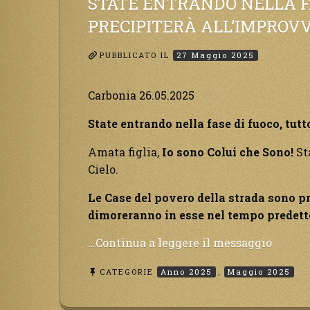
STATE ENTRANDO NELLA F
PRECIPITERÀ ALL’IMPROVV
PUBBLICATO IL
27 Maggio 2025
Carbonia 26.05.2025
State entrando nella fase di fuoco, tutt
Amata figlia,
Io sono Colui che Sono!
Sta
Cielo.
Le Case del povero della strada sono p
dimoreranno in esse nel tempo predetto
“State
…Continua a leggere il messaggio
entran
CATEGORIE
Anno 2025
,
Maggio 2025
nella
fase
di