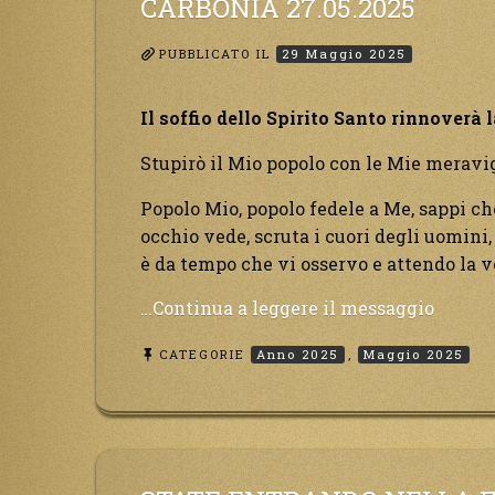
CARBONIA 27.05.2025
e
torner
PUBBLICATO IL
29 Maggio 2025
in
fretta
Il soffio dello Spirito Santo rinnoverà l
al
Dio
Stupirò il Mio popolo con le Mie meravig
Creator
Popolo Mio, popolo fedele a Me, sappi che
occhio vede, scruta i cuori degli uomini,
è da tempo che vi osservo e attendo la 
“Carbo
…Continua a leggere il messaggio
27.05.2
CATEGORIE
Anno 2025
,
Maggio 2025