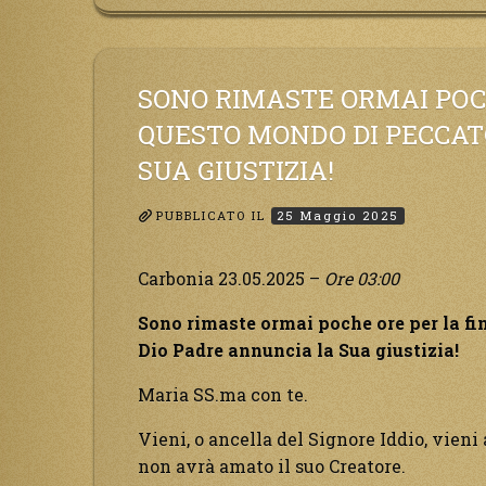
Terra.”
SONO RIMASTE ORMAI POCH
QUESTO MONDO DI PECCAT
SUA GIUSTIZIA!
PUBBLICATO IL
25 Maggio 2025
Carbonia 23.05.2025 –
Ore 03:00
Sono rimaste ormai poche ore per la fi
Dio Padre annuncia la Sua giustizia!
Maria SS.ma con te.
Vieni, o ancella del Signore Iddio, vieni a
non avrà amato il suo Creatore.