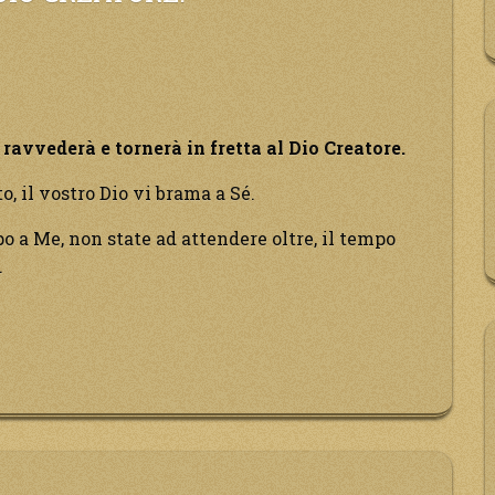
.”
avvederà e tornerà in fretta al Dio Creatore.
to, il vostro Dio vi brama a Sé.
po a Me, non state ad attendere oltre, il tempo
.
a
tà
erà