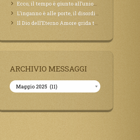
Ecco, il tempo è giunto all’unione del Padre con il figlio, non avete che da attendere pochissimo.
L’inganno è alle porte, il disordine degli ordinati urlerà perdono, ma sarà troppo tardi, il tradimento è stato grande!
Il Dio dell’Eterno Amore grida tutto il Suo bene per i Suoi,richiama a Sé i lontani, affinché si pentano e tornino a Lui:
ARCHIVIO MESSAGGI
Archivio
Messaggi