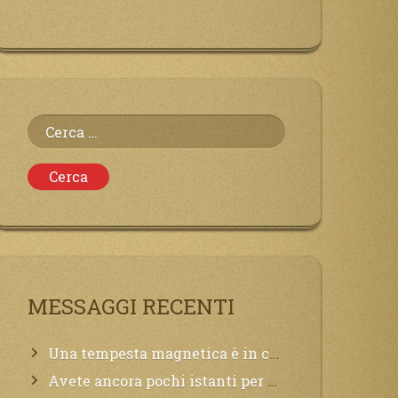
Ricerca
per:
MESSAGGI RECENTI
Una tempesta magnetica è in corso, questa generazione patirà. Il black out non tarderà ad arrivare e tutta la Terra sarà oscurata.
Avete ancora pochi istanti per convertirvi, non perdete tempo, la sciagura arriverà all’improvviso e per chi non si sarà preparato saranno dolori.