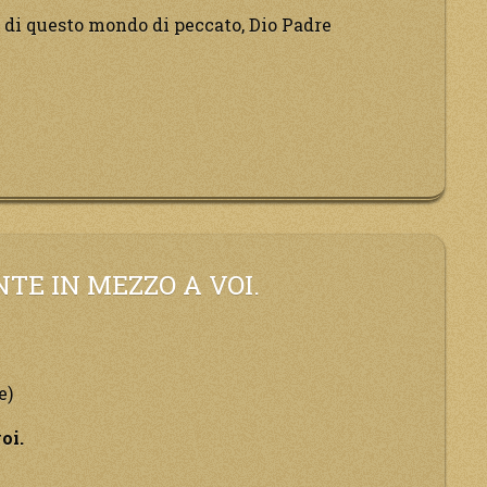
e di questo mondo di peccato, Dio Padre
e
NTE IN MEZZO A VOI.
e)
o,
oi.
cia