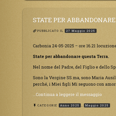
fuoco,
tutto
precip
STATE PER ABBANDONARE
all’imp
PUBBLICATO IL
27 Maggio 2025
Carbonia 24-05-2025 – ore 16.21 locuzion
State per abbandonare questa Terra.
Nel nome del Padre, del Figlio e dello Sp
Sono la Vergine SS.ma, sono Maria Ausilia
perché, i Miei figli Mi seguono con amor
“State
…Continua a leggere il messaggio
per
CATEGORIE
Anno 2025
,
Maggio 2025
abband
questa