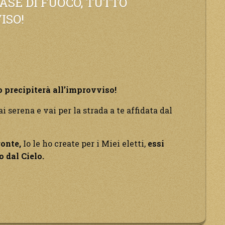
ASE DI FUOCO, TUTTO
ISO!
o precipiterà all’improvviso!
i serena e vai per la strada a te affidata dal
ronte,
Io le ho create per i Miei eletti,
essi
 dal Cielo.
do