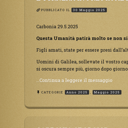
è
segnato
PUBBLICATO IL
30 Maggio 2025
Carbonia 29.5.2025
Questa Umanità patirà molto se non si r
Figli amati, state per essere presi dall’al
Uomini di Galilea, sollevate il vostro ca
si oscura sempre più, giorno dopo giorno
“Quest
…Continua a leggere il messaggio
Umani
CATEGORIE
Anno 2025
,
Maggio 2025
patirà
molto
se
non
si
ravved