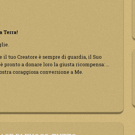
à
a Terra!
lie.
e.”
 il tuo Creatore è sempre di guardia, il Suo
 è pronto a donare loro la giusta ricompensa: …
vostra coraggiosa conversione a Me.
nia
025”