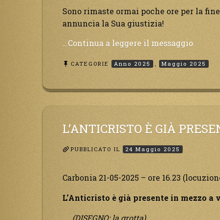
Sono rimaste ormai poche ore per la fin
annuncia la Sua giustizia!
“Sono
…Continua a leggere il messaggio
rimast
CATEGORIE
Anno 2025
,
Maggio 2025
ormai
poche
ore
per
la
fine
L’ANTICRISTO È GIÀ PRESE
di
questo
PUBBLICATO IL
24 Maggio 2025
mondo
di
Carbonia 21-05-2025 – ore 16.23 (locuzion
peccat
Dio
L’Anticristo è già presente in mezzo a v
Padre
(DISEGNO: la grotta)
annun