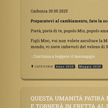
Carbonia 30.05.2025
Preparatevi al cambiamento, fate la sce
Pietà, pietà di te, popolo Mio, popolo amat
Figli Miei, voi non volete ascoltare la 
mondo, vi siete imbevuti del veleno di Sa
“Prepa
…Continua a leggere il messaggio
al
CATEGORIE
Anno 2025
,
Maggio 2025
cambi
fate
la
scelta
giusta,
il
QUESTA UMANITÀ PATIRÀ 
tempo
E TORNERÀ IN FRETTA AL 