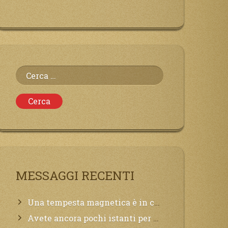
Ricerca
per:
MESSAGGI RECENTI
Una tempesta magnetica è in corso, questa generazione patirà. Il black out non tarderà ad arrivare e tutta la Terra sarà oscurata.
Avete ancora pochi istanti per convertirvi, non perdete tempo, la sciagura arriverà all’improvviso e per chi non si sarà preparato saranno dolori.