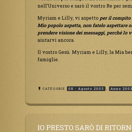
nell’Universo e sarò il vostro Re per sem
Myriam e Lilly, vi aspetto
per il compito 
Mio popolo aspetta, non fatelo aspettare ol
prendere visione dei messaggi, perché Io 
aiutarvi ancora.
Il vostro Gesù. Myriam e Lilly, la Mia be
famiglie.
CATEGORIE
08 - Agosto 2003
,
Anno 200
IO PRESTO SARÒ DI RITORN