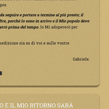
pre.
da seguire e portare a termine al più presto; il
tre, perché Io sono in arrivo e il Mio popolo deve
verrò prima del tempo.
Io Mi adopererò per
nedizione sia su di voi e sulle vostre
Gabriele.
3
O E IL MIO RITORNO SARÀ