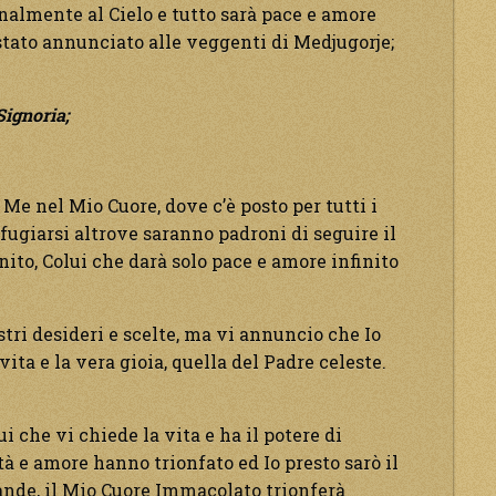
inalmente al Cielo e tutto sarà pace e amore
 stato annunciato alle veggenti di Medjugorje;
Signoria;
e nel Mio Cuore, dove c’è posto per tutti i
ifugiarsi altrove saranno padroni di seguire il
inito, Colui che darà solo pace e amore infinito
vostri desideri e scelte, ma vi annuncio che Io
vita e la vera gioia, quella del Padre celeste.
i che vi chiede la vita e ha il potere di
ità e amore hanno trionfato ed Io presto sarò il
ande, il Mio Cuore Immacolato trionferà