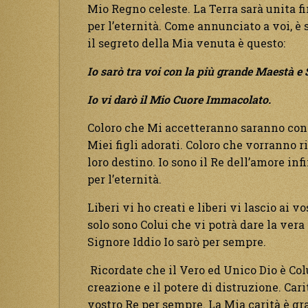
Mio Regno celeste. La Terra sarà unita f
per l’eternità. Come annunciato a voi, è
il segreto della Mia venuta è questo:
Io sarò tra voi con la più grande Maestà e 
Io vi darò il Mio Cuore Immacolato.
Coloro che Mi accetteranno saranno con M
Miei figli adorati. Coloro che vorranno r
loro destino. Io sono il Re dell’amore inf
per l’eternità.
Liberi vi ho creati e liberi vi lascio ai 
solo sono Colui che vi potrà dare la vera 
Signore Iddio Io sarò per sempre.
Ricordate che il Vero ed Unico Dio è Colu
creazione e il potere di distruzione. Car
vostro Re per sempre. La Mia carità è gr