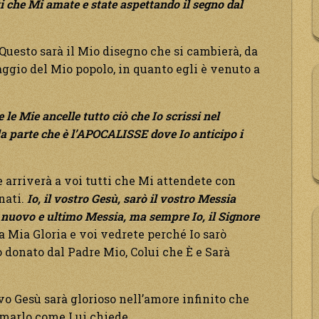
i che Mi amate e state aspettando il segno dal
Questo sarà il Mio disegno che si cambierà, da
ggio del Mio popolo, in quanto egli è venuto a
e le Mie ancelle tutto ciò che Io scrissi nel
a parte che è l’APOCALISSE dove Io anticipo i
e arriverà a voi tutti che Mi attendete con
nati.
Io, il vostro Gesù, sarò il vostro Messia
il nuovo e ultimo Messia, ma sempre Io, il Signore
a Mia Gloria e voi vedrete perché Io sarò
o donato dal Padre Mio, Colui che È e Sarà
vo Gesù sarà glorioso nell’amore infinito che
 amarlo come Lui chiede.