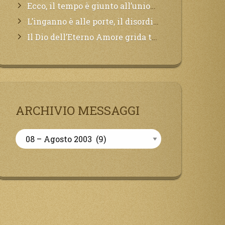
Ecco, il tempo è giunto all’unione del Padre con il figlio, non avete che da attendere pochissimo.
L’inganno è alle porte, il disordine degli ordinati urlerà perdono, ma sarà troppo tardi, il tradimento è stato grande!
Il Dio dell’Eterno Amore grida tutto il Suo bene per i Suoi,richiama a Sé i lontani, affinché si pentano e tornino a Lui:
ARCHIVIO MESSAGGI
Archivio
Messaggi