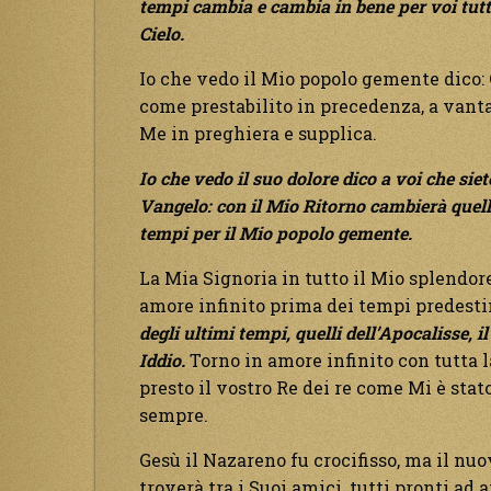
tempi cambia e cambia in bene per voi tutt
Cielo.
Io che vedo il Mio popolo gemente dico: 
come prestabilito in precedenza, a vanta
Me in preghiera e supplica.
Io che vedo il suo dolore dico a voi che siet
Vangelo: con il Mio Ritorno cambierà quell
tempi per il Mio popolo gemente.
La Mia Signoria in tutto il Mio splendor
amore infinito prima dei tempi predesti
degli ultimi tempi, quelli dell’Apocalisse, 
Iddio.
Torno in amore infinito con tutta l
presto il vostro Re dei re come Mi è stat
sempre.
Gesù il Nazareno fu crocifisso, ma il nuo
troverà tra i Suoi amici, tutti pronti ad