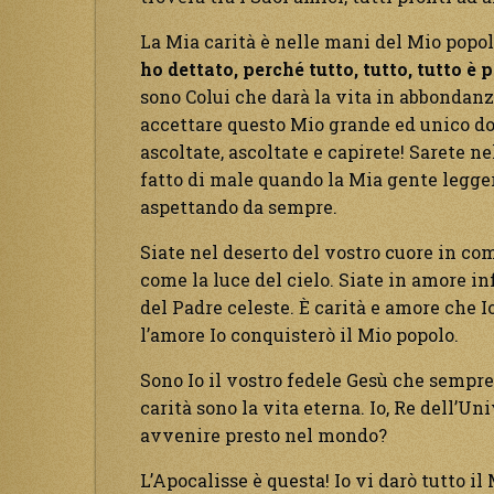
La Mia carità è nelle mani del Mio popolo
ho dettato, perché tutto, tutto, tutto è
sono Colui che darà la vita in abbondanz
accettare questo Mio grande ed unico dono
ascoltate, ascoltate e capirete! Sarete ne
fatto di male quando la Mia gente legge
aspettando da sempre.
Siate nel deserto del vostro cuore in co
come la luce del cielo. Siate in amore in
del Padre celeste. È carità e amore che I
l’amore Io conquisterò il Mio popolo.
Sono Io il vostro fedele Gesù che sempre 
carità sono la vita eterna. Io, Re dell’Un
avvenire presto nel mondo?
L’Apocalisse è questa! Io vi darò tutto i