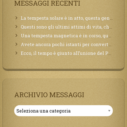
MESSAGGI RECENTI
La tempesta solare è in atto, questa generazione soffrirà molto, la Terra arderà, l’acqua sarà contaminata, il cibo non sarà più nelle vostre mense.
Questi sono gli ultimi attimi di vita, chi si vuole salvare Mi chiami in suo aiuto.
Una tempesta magnetica è in corso, questa generazione patirà. Il black out non tarderà ad arrivare e tutta la Terra sarà oscurata.
Avete ancora pochi istanti per convertirvi, non perdete tempo, la sciagura arriverà all’improvviso e per chi non si sarà preparato saranno dolori.
Ecco, il tempo è giunto all’unione del Padre con il figlio, non avete che da attendere pochissimo.
ARCHIVIO MESSAGGI
Archivio
Messaggi