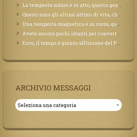
La tempesta solare è in atto, questa generazione soffrirà molto, la Terra arderà, l’acqua sarà contaminata, il cibo non sarà più nelle vostre mense.
Questi sono gli ultimi attimi di vita, chi si vuole salvare Mi chiami in suo aiuto.
Una tempesta magnetica è in corso, questa generazione patirà. Il black out non tarderà ad arrivare e tutta la Terra sarà oscurata.
Avete ancora pochi istanti per convertirvi, non perdete tempo, la sciagura arriverà all’improvviso e per chi non si sarà preparato saranno dolori.
Ecco, il tempo è giunto all’unione del Padre con il figlio, non avete che da attendere pochissimo.
ARCHIVIO MESSAGGI
Archivio
Messaggi