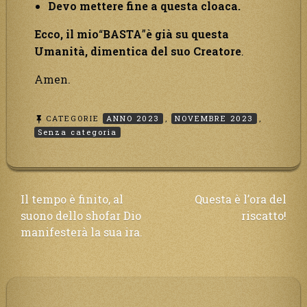
Devo mettere fine a questa cloaca.
Ecco, il mio
“
BASTA
”
è già su questa
Umanità, dimentica del suo Creatore
.
Amen.
CATEGORIE
ANNO 2023
,
NOVEMBRE 2023
,
Senza categoria
Navigazione
Il tempo è finito, al
Questa è l’ora del
suono dello shofar Dio
riscatto!
articoli
manifesterà la sua ira.