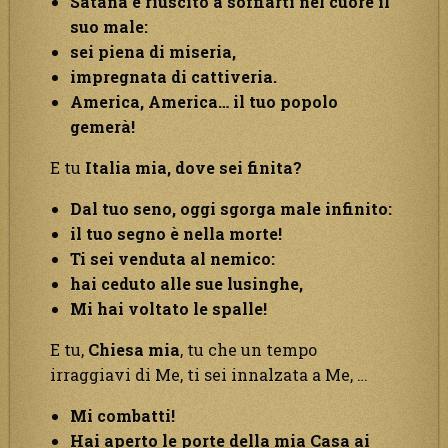
Satana è riuscito a soffiarti nel cuore il
suo male:
sei piena di miseria,
impregnata di cattiveria.
America, America… il tuo popolo
gemerà!
E tu
Italia mia, dove sei finita?
Dal tuo seno, oggi sgorga male infinito:
il tuo segno è nella morte!
Ti sei venduta al nemico:
hai ceduto alle sue lusinghe,
Mi hai voltato le spalle!
E tu,
Chiesa mia
, tu che un tempo
irraggiavi di Me, ti sei innalzata a Me, …
Mi combatti!
Hai aperto le porte della mia Casa ai