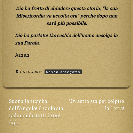
Dio ha fretta di chiudere questa storia, “la sua
Misericordia va accolta ora” perché dopo non
sarà più possibile.
Dio ha parlato! L’orecchio dell’uomo accolga la
sua Parola.
Amen.
CATEGORIE
Senza categoria
Navigazione
Suona la tromba
Un astro sta per colpire
dell’Angelo! Il Cielo sta
la Terra!
articoli
radunando tutti i suoi
figli.