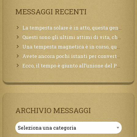
MESSAGGI RECENTI
La tempesta solare è in atto, questa generazione soffrirà molto, la Terra arderà, l’acqua sarà contaminata, il cibo non sarà più nelle vostre mense.
Questi sono gli ultimi attimi di vita, chi si vuole salvare Mi chiami in suo aiuto.
Una tempesta magnetica è in corso, questa generazione patirà. Il black out non tarderà ad arrivare e tutta la Terra sarà oscurata.
Avete ancora pochi istanti per convertirvi, non perdete tempo, la sciagura arriverà all’improvviso e per chi non si sarà preparato saranno dolori.
Ecco, il tempo è giunto all’unione del Padre con il figlio, non avete che da attendere pochissimo.
ARCHIVIO MESSAGGI
Archivio
Messaggi