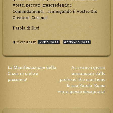
vostri peccati, trasgredendo i
Comandamenti, …rinnegando il vostro Dio
Creatore. Così sia!
Parola di Dio!
CATEGORIE
ANNO 2022
,
GENNAIO 2022
Navigazione
La Manifestazione della
Arrivano i giorni
Croce in cielo è
annunciati dalle
articoli
prossima!
profezie, Dio mantiene
la sua Parola. Roma
verrà presto decapitata!