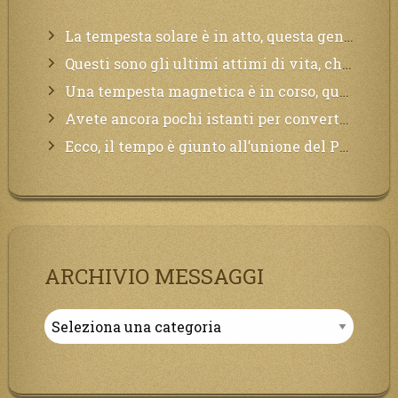
La tempesta solare è in atto, questa generazione soffrirà molto, la Terra arderà, l’acqua sarà contaminata, il cibo non sarà più nelle vostre mense.
Questi sono gli ultimi attimi di vita, chi si vuole salvare Mi chiami in suo aiuto.
Una tempesta magnetica è in corso, questa generazione patirà. Il black out non tarderà ad arrivare e tutta la Terra sarà oscurata.
Avete ancora pochi istanti per convertirvi, non perdete tempo, la sciagura arriverà all’improvviso e per chi non si sarà preparato saranno dolori.
Ecco, il tempo è giunto all’unione del Padre con il figlio, non avete che da attendere pochissimo.
ARCHIVIO MESSAGGI
Archivio
Messaggi