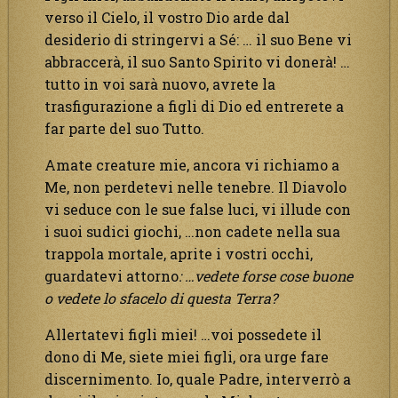
verso il Cielo, il vostro Dio arde dal
desiderio di stringervi a Sé: … il suo Bene vi
abbraccerà, il suo Santo Spirito vi donerà! …
tutto in voi sarà nuovo, avrete la
trasfigurazione a figli di Dio ed entrerete a
far parte del suo Tutto.
Amate creature mie, ancora vi richiamo a
Me, non perdetevi nelle tenebre. Il Diavolo
vi seduce con le sue false luci, vi illude con
i suoi sudici giochi, …non cadete nella sua
trappola mortale, aprite i vostri occhi,
guardatevi attorno
: …vedete forse cose buone
o vedete lo sfacelo di questa Terra?
Allertatevi figli miei! …voi possedete il
dono di Me, siete miei figli, ora urge fare
discernimento. Io, quale Padre, interverrò a