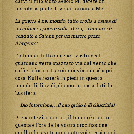
darvi il mio aiuto
se
solo Mi darete un
piccolo segnale di voler tornare a Me.
La guerra è nel mondo, tutto crolla a causa di
un effimero potere sulla Terra, …l’uomo si è
venduto a Satana per un misero pezzo
d’argento!
Figli miei, tutto ciò che i vostri occhi
guardano verrà spazzato via dal vento che
soffierà forte e trascinerà via con sé ogni
cosa. Nulla resterà in piedi in questo
mondo di diavoli, di uomini posseduti da
Lucifero.
Dio interviene, …il suo grido è di Giustizia!
Preparatevi o uomini, il tempo è giunto…
questa è l’ora della vostra crocifissione,
quella che avete preparato voi stessi con i