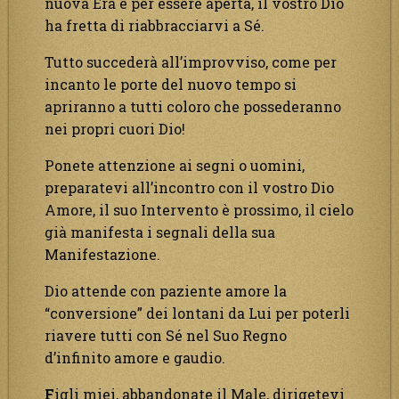
nuova Era è per essere aperta, il vostro Dio
ha fretta di riabbracciarvi a Sé.
Tutto succederà all’improvviso, come per
incanto le porte del nuovo tempo si
apriranno a tutti coloro che possederanno
nei propri cuori Dio!
Ponete attenzione ai segni o uomini,
preparatevi all’incontro con il vostro Dio
Amore, il suo Intervento è prossimo, il cielo
già manifesta i segnali della sua
Manifestazione.
Dio attende con paziente amore la
“conversione” dei lontani da Lui per poterli
riavere tutti con Sé nel Suo Regno
d’infinito amore e gaudio.
F
igli miei, abbandonate il Male, dirigetevi