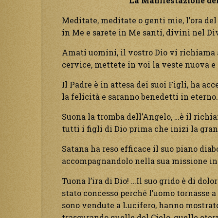
La Manifestazione dell
Meditate, meditate o genti mie, l’ora del
in Me e sarete in Me santi, divini nel Di
Amati uomini, il vostro Dio vi richiama 
cervice, mettete in voi la veste nuova e
Il Padre è in attesa dei suoi Figli, ha ac
la felicità e saranno benedetti in eterno.
Suona la tromba dell’Angelo, …è il richi
tutti i figli di Dio prima che inizi la g
Satana ha reso efficace il suo piano diab
accompagnandolo nella sua missione in
Tuona l’ira di Dio! …Il suo grido è di dolo
stato concesso perché l’uomo tornasse a 
sono vendute a Lucifero, hanno mostrato
trascurando quelle del Cielo, quelle eter