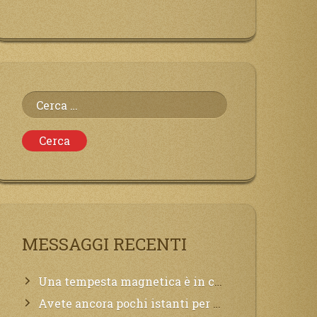
Ricerca
per:
MESSAGGI RECENTI
Una tempesta magnetica è in corso, questa generazione patirà. Il black out non tarderà ad arrivare e tutta la Terra sarà oscurata.
Avete ancora pochi istanti per convertirvi, non perdete tempo, la sciagura arriverà all’improvviso e per chi non si sarà preparato saranno dolori.