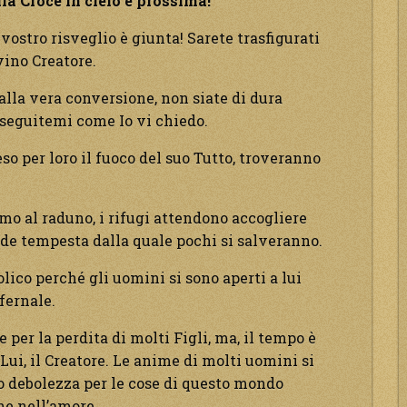
a Croce in cielo è prossima!
 vostro risveglio è giunta! Sarete trasfigurati
vino Creatore.
alla vera conversione, non siate di dura
 seguitemi come Io vi chiedo.
ceso per loro il fuoco del suo Tutto, troveranno
amo al raduno, i rifugi attendono accogliere
rande tempesta dalla quale pochi si salveranno.
olico perché gli uomini si sono aperti a lui
fernale.
re per la perdita di molti Figli, ma, il tempo è
Lui, il Creatore. Le anime di molti uomini si
 debolezza per le cose di questo mondo
ne nell’amore.