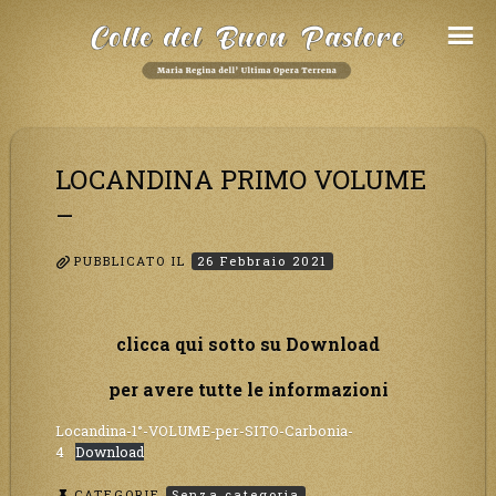
Salta
al
Contenuto
LOCANDINA PRIMO VOLUME
–
PUBBLICATO IL
26 Febbraio 2021
clicca qui sotto su Download
per avere tutte le informazioni
Locandina-1°-VOLUME-per-SITO-Carbonia-
4
Download
CATEGORIE
Senza categoria