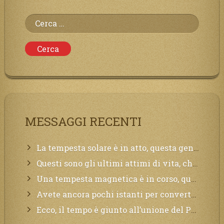
Ricerca
per:
MESSAGGI RECENTI
La tempesta solare è in atto, questa generazione soffrirà molto, la Terra arderà, l’acqua sarà contaminata, il cibo non sarà più nelle vostre mense.
Questi sono gli ultimi attimi di vita, chi si vuole salvare Mi chiami in suo aiuto.
Una tempesta magnetica è in corso, questa generazione patirà. Il black out non tarderà ad arrivare e tutta la Terra sarà oscurata.
Avete ancora pochi istanti per convertirvi, non perdete tempo, la sciagura arriverà all’improvviso e per chi non si sarà preparato saranno dolori.
Ecco, il tempo è giunto all’unione del Padre con il figlio, non avete che da attendere pochissimo.