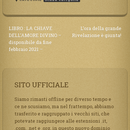
Navigazione
LIBRO : LA CHIAVE
L’ora della grande
DELL’AMORE DIVINO –
Rivelazione è giunta!
articoli
disponibile da fine
febbraio 2021 –
SITO UFFICIALE
Siamo rimasti offline per diverso tempo e
ce ne scusiamo, ma nel frattempo, abbiamo
trasferito e raggruppato i vecchi siti, che
potevate raggiungere alle estensioni .it,
.com, .net e .org, in questo nuovo dominio