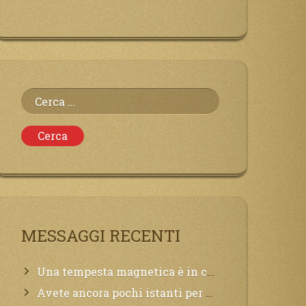
Ricerca
per:
MESSAGGI RECENTI
Una tempesta magnetica è in corso, questa generazione patirà. Il black out non tarderà ad arrivare e tutta la Terra sarà oscurata.
Avete ancora pochi istanti per convertirvi, non perdete tempo, la sciagura arriverà all’improvviso e per chi non si sarà preparato saranno dolori.