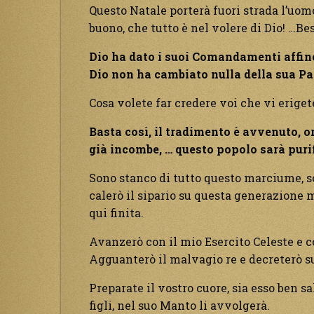
Questo Natale porterà fuori strada l’uom
buono, che tutto è nel volere di Dio! …B
Dio ha dato i suoi Comandamenti affinc
Dio non ha cambiato nulla della sua Pa
Cosa volete far credere voi che vi eriget
Basta così, il tradimento è avvenuto, or
già incombe, … questo popolo sarà purif
Sono stanco di tutto questo marciume, s
calerò il sipario su questa generazione m
qui finita.
Avanzerò con il mio Esercito Celeste e c
Agguanterò il malvagio re e decreterò su 
Preparate il vostro cuore, sia esso ben s
figli, nel suo Manto li avvolgerà.