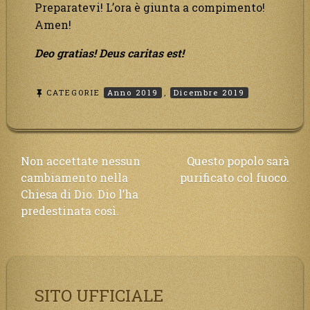
Preparatevi! L’ora è giunta a compimento!
Amen!
Deo gratias! Deus caritas est!
CATEGORIE
Anno 2019
,
Dicembre 2019
Navigazione
Non accettate nessun
Questo popolo sarà
cambiamento nella
purificato col fuoco.
articoli
Chiesa di Dio. Dio l’ha
predestinata così.
SITO UFFICIALE