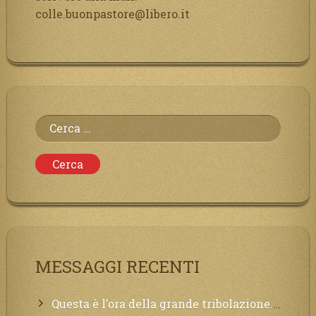
colle.buonpastore@libero.it
Ricerca
per:
MESSAGGI RECENTI
Questa è l’ora della grande tribolazione. Volgetemi il vostro cuore