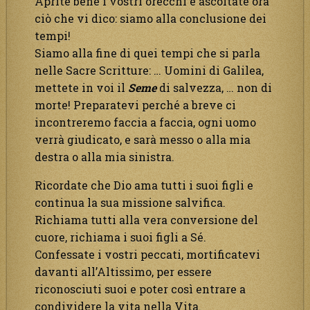
Aprite bene i vostri orecchi e ascoltate ora
ciò che vi dico: siamo alla conclusione dei
tempi!
Siamo alla fine di quei tempi che si parla
nelle Sacre Scritture: … Uomini di Galilea,
mettete in voi il
Seme
di salvezza, … non di
morte! Preparatevi perché a breve ci
incontreremo faccia a faccia, ogni uomo
verrà giudicato, e sarà messo o alla mia
destra o alla mia sinistra.
Ricordate che Dio ama tutti i suoi figli e
continua la sua missione salvifica.
Richiama tutti alla vera conversione del
cuore, richiama i suoi figli a Sé.
Confessate i vostri peccati, mortificatevi
davanti all’Altissimo, per essere
riconosciuti suoi e poter così entrare a
condividere la vita nella Vita.