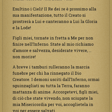
Esultino i Cieli! Il Re dei re è prossimo alla
sua manifestazione, tutto il Creato si
prostrerà a Lui e canteranno a Lui la Gloria
e la Lode!
Figli miei, tornate in fretta a Me per non
finire nell’Inferno. State al mio richiamo
d’amore e salvezza, desiderate vivere, …
non morire!
A breve i tamburi rulleranno la marcia
funebre per chi ha rinnegato il Dio
Creatore. I demoni usciti dall’Inferno, ormai
sguinzagliati su tutta la Terra, faranno
mattanza di anime. Accorgetevi, figli miei,
di ciò che state vivendo, non sciupate la
mia Misericordia per voi, accoglietela in
voi per essere salvati.