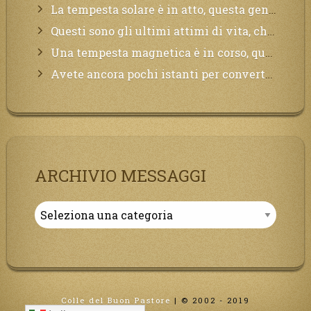
La tempesta solare è in atto, questa generazione soffrirà molto, la Terra arderà, l’acqua sarà contaminata, il cibo non sarà più nelle vostre mense.
Questi sono gli ultimi attimi di vita, chi si vuole salvare Mi chiami in suo aiuto.
Una tempesta magnetica è in corso, questa generazione patirà. Il black out non tarderà ad arrivare e tutta la Terra sarà oscurata.
Avete ancora pochi istanti per convertirvi, non perdete tempo, la sciagura arriverà all’improvviso e per chi non si sarà preparato saranno dolori.
ARCHIVIO MESSAGGI
Archivio
Messaggi
Colle del Buon Pastore
|
© 2002 - 2019