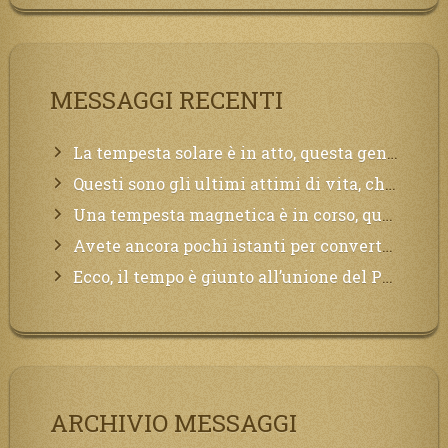
MESSAGGI RECENTI
La tempesta solare è in atto, questa generazione soffrirà molto, la Terra arderà, l’acqua sarà contaminata, il cibo non sarà più nelle vostre mense.
Questi sono gli ultimi attimi di vita, chi si vuole salvare Mi chiami in suo aiuto.
Una tempesta magnetica è in corso, questa generazione patirà. Il black out non tarderà ad arrivare e tutta la Terra sarà oscurata.
Avete ancora pochi istanti per convertirvi, non perdete tempo, la sciagura arriverà all’improvviso e per chi non si sarà preparato saranno dolori.
Ecco, il tempo è giunto all’unione del Padre con il figlio, non avete che da attendere pochissimo.
ARCHIVIO MESSAGGI