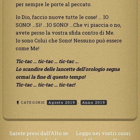
per sempre le porte al peccato.
Io Dio, faccio nuove tutte le cose! … IO
SONO! …Sì! …IO SONO! …Che vi piaccia o no,
avete perso la vostra sfida contro di Me.
Io sono Colui che Sono! Nessuno può essere
come Me!
Tic-tac … tic-tac … tic-tac …
Lo scandire delle lancette dell’orologio segna
ormai la fine di questo tempo!
Tic-tac … tic-tac … tic-tac!
CATEGORIE
Agosto 2019
,
Anno 2019
Navigazione
Sarete presi dall’Alto se
Leggo nei vostri cuori