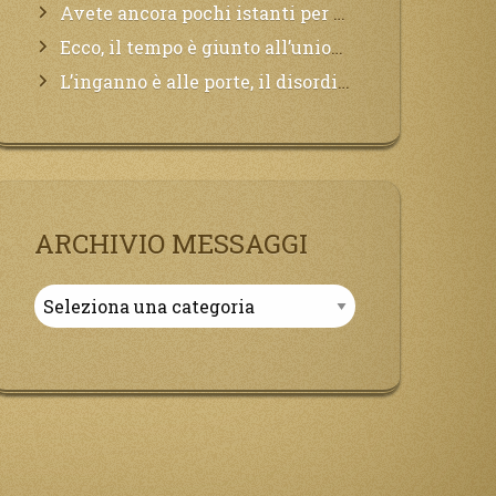
Avete ancora pochi istanti per convertirvi, non perdete tempo, la sciagura arriverà all’improvviso e per chi non si sarà preparato saranno dolori.
Ecco, il tempo è giunto all’unione del Padre con il figlio, non avete che da attendere pochissimo.
L’inganno è alle porte, il disordine degli ordinati urlerà perdono, ma sarà troppo tardi, il tradimento è stato grande!
ARCHIVIO MESSAGGI
Archivio
Messaggi