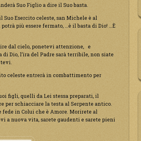
derà Suo Figlio a dire il Suo basta.
l Suo Esercito celeste, san Michele è al
potrà più essere fermato, …è il basta di Dio! …È
re dal cielo, ponetevi attenzione, e
di Dio, l’ira del Padre sarà terribile, non siate
tevi.
cito celeste entrerà in combattimento per
i figli, quelli da Lei stessa preparati, il
re per schiacciare la testa al Serpente antico.
re fede in Colui che è Amore. Morirete al
ovi a nuova vita, sarete gaudenti e sarete pieni