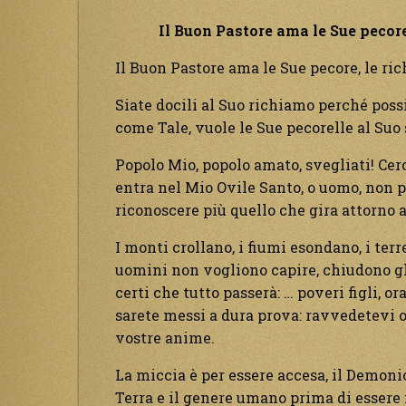
Il Buon Pastore ama le Sue pecore,
Il Buon Pastore ama le Sue pecore, le ric
Siate docili al Suo richiamo perché possi
come Tale, vuole le Sue pecorelle al Suo 
Popolo Mio, popolo amato, svegliati! Cer
entra nel Mio Ovile Santo, o uomo, non 
riconoscere più quello che gira attorno a
I monti crollano, i fiumi esondano, i ter
uomini non vogliono capire, chiudono gl
certi che tutto passerà: … poveri figli, or
sarete messi a dura prova: ravvedetevi 
vostre anime.
La miccia è per essere accesa, il Demoni
Terra e il genere umano prima di essere 