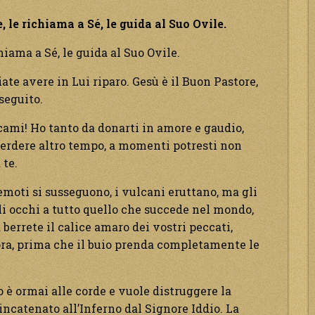
 le richiama a Sé, le guida al Suo Ovile.
hiama a Sé, le guida al Suo Ovile.
ate avere in Lui riparo. Gesù è il Buon Pastore,
seguito.
cami! Ho tanto da donarti in amore e gaudio,
perdere altro tempo, a momenti potresti non
 te.
remoti si susseguono, i vulcani eruttano, ma gli
i occhi a tutto quello che succede nel mondo,
a berrete il calice amaro dei vostri peccati,
ora, prima che il buio prenda completamente le
o è ormai alle corde e vuole distruggere la
incatenato all’Inferno dal Signore Iddio. La