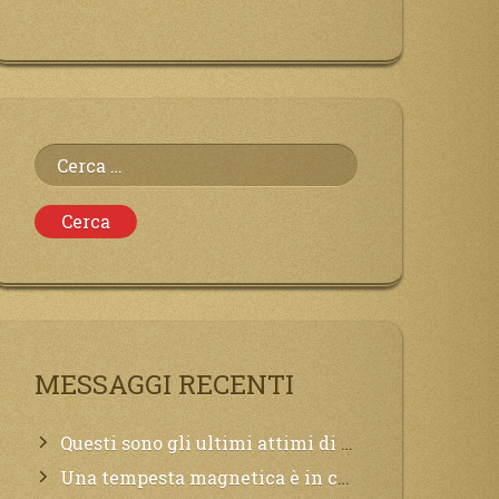
Ricerca
per:
MESSAGGI RECENTI
Questi sono gli ultimi attimi di vita, chi si vuole salvare Mi chiami in suo aiuto.
Una tempesta magnetica è in corso, questa generazione patirà. Il black out non tarderà ad arrivare e tutta la Terra sarà oscurata.