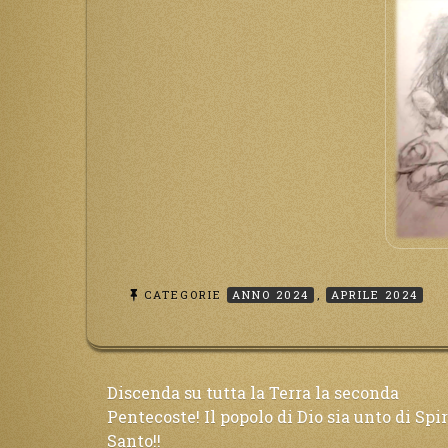
CATEGORIE
ANNO 2024
,
APRILE 2024
Navigazione
Discenda su tutta la Terra la seconda
Pentecoste! Il popolo di Dio sia unto di Spir
Santo!!