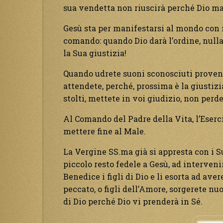
sua vendetta non riuscirà perché Dio man
Gesù sta per manifestarsi al mondo con i
comando: quando Dio darà l’ordine, nulla 
la Sua giustizia!
Quando udrete suoni sconosciuti proveni
attendete, perché, prossima è la giustizia 
stolti, mettete in voi giudizio, non perde
Al Comando del Padre della Vita, l’Eser
mettere fine al Male.
La Vergine SS.ma già si appresta con i Suo
piccolo resto fedele a Gesù, ad interveni
Benedice i figli di Dio e li esorta ad ave
peccato, o figli dell’Amore, sorgerete nu
di Dio perché Dio vi prenderà in Sé.