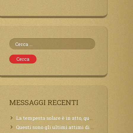
Ricerca
per:
MESSAGGI RECENTI
La tempesta solare è in atto, questa generazione soffrirà molto, la Terra arderà, l’acqua sarà contaminata, il cibo non sarà più nelle vostre mense.
Questi sono gli ultimi attimi di vita, chi si vuole salvare Mi chiami in suo aiuto.