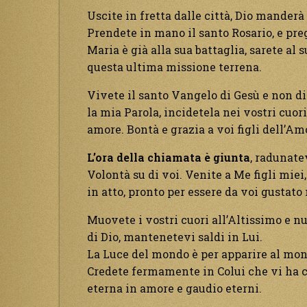
Uscite in fretta dalle città, Dio manderà 
Prendete in mano il santo Rosario, e pr
Maria è già alla sua battaglia, sarete al
questa ultima missione terrena.
Vivete il santo Vangelo di Gesù e non di
la mia Parola, incidetela nei vostri cuor
amore. Bontà e grazia a voi figli dell’Am
L’ora della chiamata è giunta
, radunate
Volontà su di voi. Venite a Me figli miei,
in atto, pronto per essere da voi gustato
Muovete i vostri cuori all’Altissimo e nut
di Dio, mantenetevi saldi in Lui.
La Luce del mondo è per apparire al mond
Credete fermamente in Colui che vi ha cr
eterna in amore e gaudio eterni.