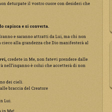
on deturpate il vostro cuore con desideri che
o capisca e si converta.
dranno e saranno attratti da Lui, ma chi non
à cieco alla grandezza che Dio manifesterà al
evi,
credete in Me, non fatevi prendere dalle
drà nell’inganno è colui che accetterà di non
no dei cieli.
alle braccia del Creatore
in Lui.
o in Me!