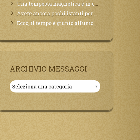
Una tempesta magnetica è in corso, questa generazione patirà. Il black out non tarderà ad arrivare e tutta la Terra sarà oscurata.
Avete ancora pochi istanti per convertirvi, non perdete tempo, la sciagura arriverà all’improvviso e per chi non si sarà preparato saranno dolori.
Ecco, il tempo è giunto all’unione del Padre con il figlio, non avete che da attendere pochissimo.
ARCHIVIO MESSAGGI
Archivio
Messaggi