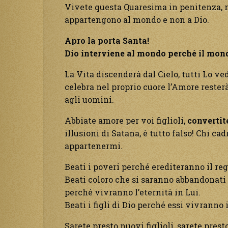
Vivete questa Quaresima in penitenza, n
appartengono al mondo e non a Dio.
Apro la porta Santa!
Dio interviene al mondo perché il mond
La Vita discenderà dal Cielo, tutti Lo ve
celebra nel proprio cuore l’Amore rester
agli uomini.
Abbiate amore per voi figlioli,
convertit
illusioni di Satana, è tutto falso! Chi ca
appartenermi.
Beati i poveri perché erediteranno il reg
Beati coloro che si saranno abbandonati 
perché vivranno l’eternità in Lui.
Beati i figli di Dio perché essi vivranno 
Sarete presto nuovi figlioli, sarete prest