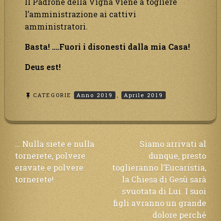
Il Padrone della Vigna viene a togliere
l’amministrazione ai cattivi
amministratori.
Basta! ….Fuori i disonesti dalla mia Casa!
Deus est!
CATEGORIE
Anno 2019
,
Aprile 2019
Navigazione
… Nulla siete e nulla
Siamo arrivati al
tornerete, polvere
dunque, presto
articoli
eravate e polvere
toglieranno l’Eucaristia,
tornerete!
la Chiesa di Gesù sarà
svuotata di Lui. I suoi
figli avranno un grande
dolore perché