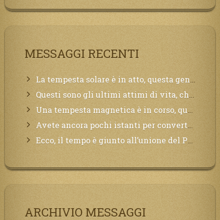
MESSAGGI RECENTI
La tempesta solare è in atto, questa generazione soffrirà molto, la Terra arderà, l’acqua sarà contaminata, il cibo non sarà più nelle vostre mense.
Questi sono gli ultimi attimi di vita, chi si vuole salvare Mi chiami in suo aiuto.
Una tempesta magnetica è in corso, questa generazione patirà. Il black out non tarderà ad arrivare e tutta la Terra sarà oscurata.
Avete ancora pochi istanti per convertirvi, non perdete tempo, la sciagura arriverà all’improvviso e per chi non si sarà preparato saranno dolori.
Ecco, il tempo è giunto all’unione del Padre con il figlio, non avete che da attendere pochissimo.
ARCHIVIO MESSAGGI