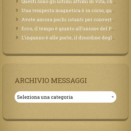
Questi sono gli ultimi attimi di vita, chi si vuole salvare Mi chiami in suo aiuto.
Una tempesta magnetica è in corso, questa generazione patirà. Il black out non tarderà ad arrivare e tutta la Terra sarà oscurata.
Avete ancora pochi istanti per convertirvi, non perdete tempo, la sciagura arriverà all’improvviso e per chi non si sarà preparato saranno dolori.
Ecco, il tempo è giunto all’unione del Padre con il figlio, non avete che da attendere pochissimo.
L’inganno è alle porte, il disordine degli ordinati urlerà perdono, ma sarà troppo tardi, il tradimento è stato grande!
ARCHIVIO MESSAGGI
Archivio
Messaggi