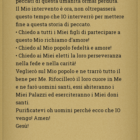
peccati di questa umanità ormai perduta.
Il Mio intervento è ora, non oltrepasserà
questo tempo che IO interverrò per mettere
fine a questa storia di peccato.
• Chiedo a tutti i Miei figli di partecipare a
questo Mio richiamo d’amore!
• Chiedo al Mio popolo fedeltà e amore!
• Chiedo ai Miei eletti la loro perseveranza
nella fede e nella carità!
Veglierò sul Mio popolo e ne trarrò tutto il
bene per Me. Rifocillerò il loro cuore in Me
e ne farò uomini santi, essi abiteranno i
Miei Palazzi ed eserciteranno i Miei doni
santi.
Purificatevi oh uomini perché ecco che IO
vengo! Amen!
Gesù!