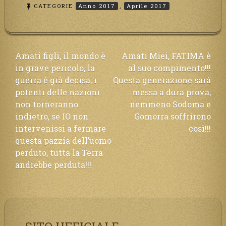
CATEGORIE
Anno 2017
,
Aprile 2017
Navigazione
Amati figli, il mondo è
Amati Miei, FATIMA è
in grave pericolo, la
al suo compimento!!!
articoli
guerra è già decisa, i
Questa generazione sarà
potenti delle nazioni
messa a dura prova,
non torneranno
nemmeno Sodoma e
indietro, se IO non
Gomorra soffrirono
intervenissi a fermare
così!!!
questa pazzia dell’uomo
perduto, tutta la Terra
andrebbe perduta!!!