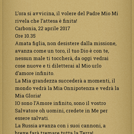
L’ora si avvicina, il volere del Padre Mio Mi
rivela che l’attesa è finita!
Carbonia, 22 aprile 2017
Ore 10.35
Amata figlia, non desistere dalla missione,
avanza come un toro, il tuo Dio è con te,
nessun male ti toccherà, da oggi vedrai
cose nuove e ti diletterai al Mio urlo
d’amore infinito.
La Mia grandezza succederà a momenti, il
mondo vedrà la Mia Onnipotenza e vedrà la
Mia Gloria!
IO sono l’Amore infinito, sono il vostro
Salvatore oh uomini, credete in Me per
essere salvati.
La Russia avanza con i suoi cannoni, a
breve farà tremare tutta la Terra!