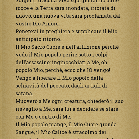
Sorgenti d’acqua viva sgorgheranno dalle
rocce e la Terra sarà inondata, irrorata di
nuovo, una nuova vita sarà proclamata dal
vostro Dio Amore.
Ponetevi in preghiera e supplicate il Mio
anticipato ritorno.
Il Mio Sacro Cuore è nell’afflizione perché
vedo il Mio popolo perire sotto i colpi
dell’assassino: inginocchiati a Me, oh
popolo Mio, perché, ecco che IO vengo!
Vengo a liberare il Mio popolo dalla
schiavitù del peccato, dagli artigli di
satana.
Muoverò a Me ogni creatura, chiederò il suo
risveglio a Me, sarà lui a decidere se stare
con Me o contro di Me.
Il Mio popolo piange, il Mio Cuore gronda
Sangue, il Mio Calice è stracolmo dei