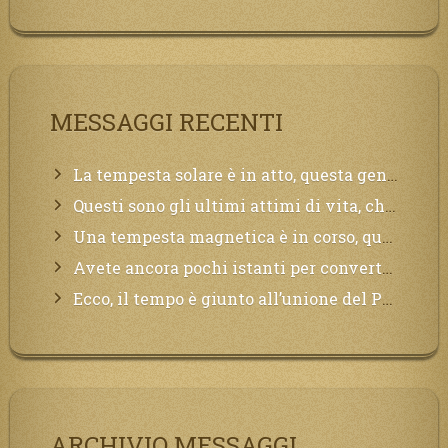
MESSAGGI RECENTI
La tempesta solare è in atto, questa generazione soffrirà molto, la Terra arderà, l’acqua sarà contaminata, il cibo non sarà più nelle vostre mense.
Questi sono gli ultimi attimi di vita, chi si vuole salvare Mi chiami in suo aiuto.
Una tempesta magnetica è in corso, questa generazione patirà. Il black out non tarderà ad arrivare e tutta la Terra sarà oscurata.
Avete ancora pochi istanti per convertirvi, non perdete tempo, la sciagura arriverà all’improvviso e per chi non si sarà preparato saranno dolori.
Ecco, il tempo è giunto all’unione del Padre con il figlio, non avete che da attendere pochissimo.
ARCHIVIO MESSAGGI