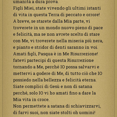
umanità a dura prova.
Figli Miei, state vivendo gli ultimi istanti
di vita in questa Terra di peccato e orrore!
A breve, se starete dalla Mia parte, vi
troverete in un mondo nuovo pieno di pace
e felicità, ma se non avrete scelto di stare
con Me, vi troverete nella miseria più nera,
e pianto e stridor di denti saranno in voi.
Amati figli, Pasqua è in Me Risurrezione!
fatevi partecipi di questa Risurrezione
tornando a Me, perché IO possa salvarvi e
mettervi a godere di Me, di tutto ciò che IO
possiedo nella bellezza e felicità eterna.
Siate complici di Gesù e non di satana
perché, solo IO vi ho amati fino a dare la
Mia vita in croce.
Non permettete a satana di schiavizzarvi,
di farvi suoi, non siate stolti oh uomini!