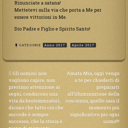
Rinunciate a satana!
Mettetevi sulla via che porta a Me per
essere vittoriosi in Me.
Dio Padre e Figlio e Spirito Santo!
CATEGORIE
Anno 2017
,
Aprile 2017
Navigazione
 Gli uomini non
Amata Mia, oggi vengo
vogliono capire, non
a te per chiederti di
articoli
prestano attenzione ai
prepararti
segni, conducono una
all’illuminazione della
vita da bestemmiatori,
coscienza, quello sarà il
dicono che tutto ciò che
momento più
succede è sempre
significativo per ogni
successo, che la storia è
uomo!!!