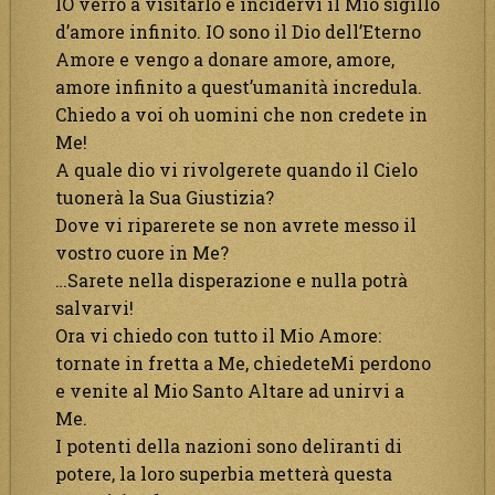
IO verrò a visitarlo e incidervi il Mio sigillo
d’amore infinito. IO sono il Dio dell’Eterno
Amore e vengo a donare amore, amore,
amore infinito a quest’umanità incredula.
Chiedo a voi oh uomini che non credete in
Me!
A quale dio vi rivolgerete quando il Cielo
tuonerà la Sua Giustizia?
Dove vi riparerete se non avrete messo il
vostro cuore in Me?
…Sarete nella disperazione e nulla potrà
salvarvi!
Ora vi chiedo con tutto il Mio Amore:
tornate in fretta a Me, chiedeteMi perdono
e venite al Mio Santo Altare ad unirvi a
Me.
I potenti della nazioni sono deliranti di
potere, la loro superbia metterà questa