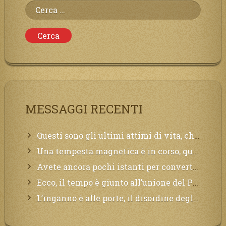
Ricerca
per:
MESSAGGI RECENTI
Questi sono gli ultimi attimi di vita, chi si vuole salvare Mi chiami in suo aiuto.
Una tempesta magnetica è in corso, questa generazione patirà. Il black out non tarderà ad arrivare e tutta la Terra sarà oscurata.
Avete ancora pochi istanti per convertirvi, non perdete tempo, la sciagura arriverà all’improvviso e per chi non si sarà preparato saranno dolori.
Ecco, il tempo è giunto all’unione del Padre con il figlio, non avete che da attendere pochissimo.
L’inganno è alle porte, il disordine degli ordinati urlerà perdono, ma sarà troppo tardi, il tradimento è stato grande!