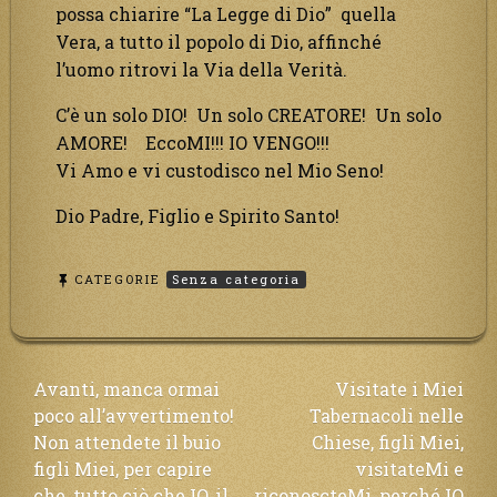
possa chiarire “La Legge di Dio” quella
Vera, a tutto il popolo di Dio, affinché
l’uomo ritrovi la Via della Verità.
C’è un solo DIO! Un solo CREATORE! Un solo
AMORE! EccoMI!!! IO VENGO!!!
Vi Amo e vi custodisco nel Mio Seno!
Dio Padre, Figlio e Spirito Santo!
CATEGORIE
Senza categoria
Navigazione
Avanti, manca ormai
Visitate i Miei
poco all’avvertimento!
Tabernacoli nelle
articoli
Non attendete il buio
Chiese, figli Miei,
figli Miei, per capire
visitateMi e
che, tutto ciò che IO, il
riconoscteMi, perché IO