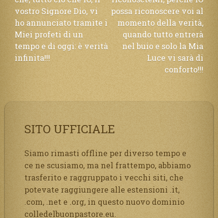
vostro Signore Dio, vi
possa riconoscere voi al
ho annunciato tramite i
momento della verità,
Miei profeti di un
quando tutto entrerà
tempo e di oggi: è verità
nel buio e solo la Mia
infinita!!!
Luce vi sarà di
conforto!!!
SITO UFFICIALE
Siamo rimasti offline per diverso tempo e
ce ne scusiamo, ma nel frattempo, abbiamo
trasferito e raggruppato i vecchi siti, che
potevate raggiungere alle estensioni .it,
.com, .net e .org, in questo nuovo dominio
colledelbuonpastore.eu.