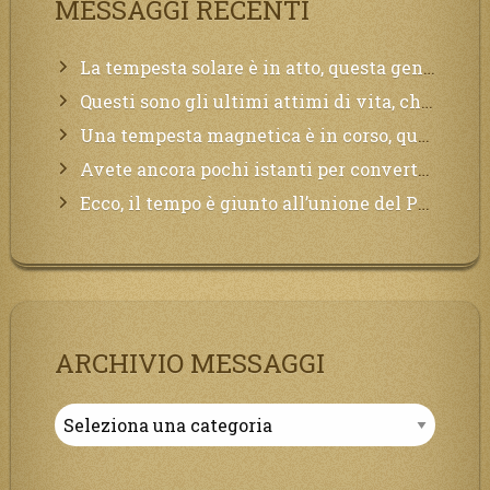
MESSAGGI RECENTI
La tempesta solare è in atto, questa generazione soffrirà molto, la Terra arderà, l’acqua sarà contaminata, il cibo non sarà più nelle vostre mense.
Questi sono gli ultimi attimi di vita, chi si vuole salvare Mi chiami in suo aiuto.
Una tempesta magnetica è in corso, questa generazione patirà. Il black out non tarderà ad arrivare e tutta la Terra sarà oscurata.
Avete ancora pochi istanti per convertirvi, non perdete tempo, la sciagura arriverà all’improvviso e per chi non si sarà preparato saranno dolori.
Ecco, il tempo è giunto all’unione del Padre con il figlio, non avete che da attendere pochissimo.
ARCHIVIO MESSAGGI
Archivio
Messaggi