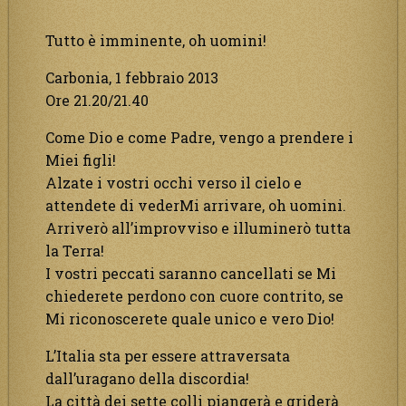
Tutto è imminente, oh uomini!
Carbonia, 1 febbraio 2013
Ore 21.20/21.40
Come Dio e come Padre, vengo a prendere i
Miei figli!
Alzate i vostri occhi verso il cielo e
attendete di vederMi arrivare, oh uomini.
Arriverò all’improvviso e illuminerò tutta
la Terra!
I vostri peccati saranno cancellati se Mi
chiederete perdono con cuore contrito, se
Mi riconoscerete quale unico e vero Dio!
L’Italia sta per essere attraversata
dall’uragano della discordia!
La città dei sette colli piangerà e griderà