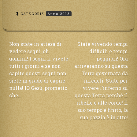
CATEGORIE
Anno 2013
Navigazione
Non state in attesa di
State vivendo tempi
vedere segni, oh
difficili e tempi
articoli
uomini! I segni li vivete
peggiori! Ora
tutti i giorni e se non
arriveranno su questa
capite questi segni non
Terra governata da
siete in grado di capire
infedeli. State per
nulla! IO Gesù, prometto
vivere l’inferno su
che…
questa Terra perché il
ribelle è alle corde! Il
suo tempo è finito, la
sua pazzia è in atto!