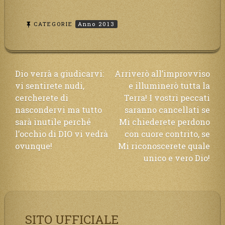
CATEGORIE
Anno 2013
Navigazione
Dio verrà a giudicarvi:
Arriverò all’improvviso
vi sentirete nudi,
e illuminerò tutta la
articoli
cercherete di
Terra! I vostri peccati
nascondervi ma tutto
saranno cancellati se
sarà inutile perché
Mi chiederete perdono
l’occhio di DIO vi vedrà
con cuore contrito, se
ovunque!
Mi riconoscerete quale
unico e vero Dio!
SITO UFFICIALE