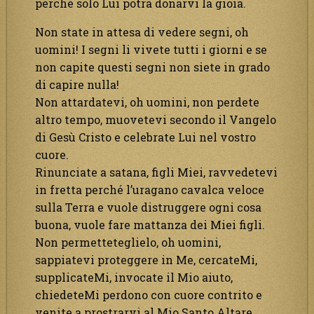
perché solo Lui potrà donarvi la gioia.
Non state in attesa di vedere segni, oh
uomini! I segni li vivete tutti i giorni e se
non capite questi segni non siete in grado
di capire nulla!
Non attardatevi, oh uomini, non perdete
altro tempo, muovetevi secondo il Vangelo
di Gesù Cristo e celebrate Lui nel vostro
cuore.
Rinunciate a satana, figli Miei, ravvedetevi
in fretta perché l’uragano cavalca veloce
sulla Terra e vuole distruggere ogni cosa
buona, vuole fare mattanza dei Miei figli.
Non permetteteglielo, oh uomini,
sappiatevi proteggere in Me, cercateMi,
supplicateMi, invocate il Mio aiuto,
chiedeteMi perdono con cuore contrito e
venite a prostrarvi al Mio Santo Altare