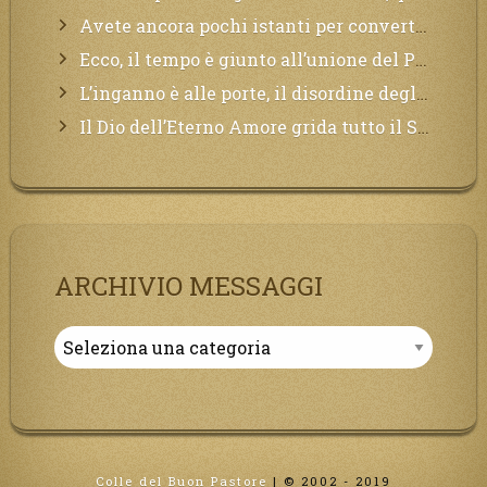
Avete ancora pochi istanti per convertirvi, non perdete tempo, la sciagura arriverà all’improvviso e per chi non si sarà preparato saranno dolori.
Ecco, il tempo è giunto all’unione del Padre con il figlio, non avete che da attendere pochissimo.
L’inganno è alle porte, il disordine degli ordinati urlerà perdono, ma sarà troppo tardi, il tradimento è stato grande!
Il Dio dell’Eterno Amore grida tutto il Suo bene per i Suoi,richiama a Sé i lontani, affinché si pentano e tornino a Lui:
ARCHIVIO MESSAGGI
Archivio
Messaggi
Colle del Buon Pastore
|
© 2002 - 2019