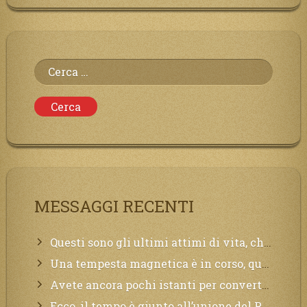
Ricerca
per:
MESSAGGI RECENTI
Questi sono gli ultimi attimi di vita, chi si vuole salvare Mi chiami in suo aiuto.
Una tempesta magnetica è in corso, questa generazione patirà. Il black out non tarderà ad arrivare e tutta la Terra sarà oscurata.
Avete ancora pochi istanti per convertirvi, non perdete tempo, la sciagura arriverà all’improvviso e per chi non si sarà preparato saranno dolori.
Ecco, il tempo è giunto all’unione del Padre con il figlio, non avete che da attendere pochissimo.