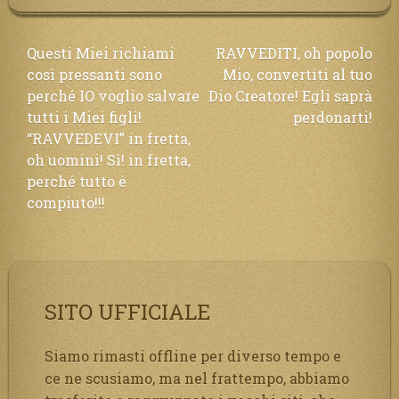
Navigazione
Questi Miei richiami
RAVVEDITI, oh popolo
così pressanti sono
Mio, convertiti al tuo
articoli
perché IO voglio salvare
Dio Creatore! Egli saprà
tutti i Miei figli!
perdonarti!
“RAVVEDEVI” in fretta,
oh uomini! Sì! in fretta,
perché tutto è
compiuto!!!
SITO UFFICIALE
Siamo rimasti offline per diverso tempo e
ce ne scusiamo, ma nel frattempo, abbiamo