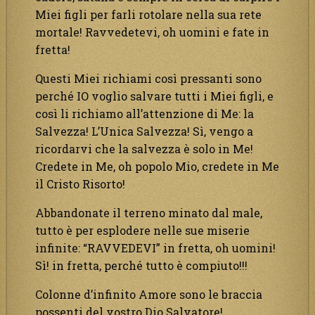
Miei figli per farli rotolare nella sua rete
mortale! Ravvedetevi, oh uomini e fate in
fretta!
Questi Miei richiami così pressanti sono
perché IO voglio salvare tutti i Miei figli, e
così li richiamo all’attenzione di Me: la
Salvezza! L’Unica Salvezza! Sì, vengo a
ricordarvi che la salvezza è solo in Me!
Credete in Me, oh popolo Mio, credete in Me
il Cristo Risorto!
Abbandonate il terreno minato dal male,
tutto è per esplodere nelle sue miserie
infinite: “RAVVEDEVI” in fretta, oh uomini!
Sì! in fretta, perché tutto è compiuto!!!
Colonne d’infinito Amore sono le braccia
possenti del vostro Dio Salvatore!