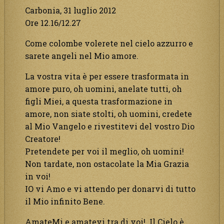
Carbonia, 31 luglio 2012
Ore 12.16/12.27
Come colombe volerete nel cielo azzurro e
sarete angeli nel Mio amore.
La vostra vita è per essere trasformata in
amore puro, oh uomini, anelate tutti, oh
figli Miei, a questa trasformazione in
amore, non siate stolti, oh uomini, credete
al Mio Vangelo e rivestitevi del vostro Dio
Creatore!
Pretendete per voi il meglio, oh uomini!
Non tardate, non ostacolate la Mia Grazia
in voi!
IO vi Amo e vi attendo per donarvi di tutto
il Mio infinito Bene.
AmateMi e amatevi tra di voi! Il Cielo è