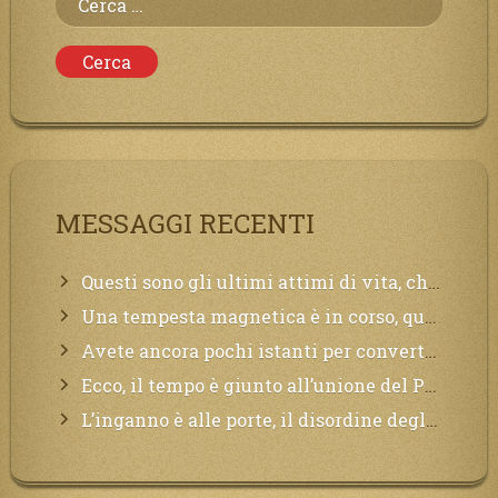
per:
MESSAGGI RECENTI
Questi sono gli ultimi attimi di vita, chi si vuole salvare Mi chiami in suo aiuto.
Una tempesta magnetica è in corso, questa generazione patirà. Il black out non tarderà ad arrivare e tutta la Terra sarà oscurata.
Avete ancora pochi istanti per convertirvi, non perdete tempo, la sciagura arriverà all’improvviso e per chi non si sarà preparato saranno dolori.
Ecco, il tempo è giunto all’unione del Padre con il figlio, non avete che da attendere pochissimo.
L’inganno è alle porte, il disordine degli ordinati urlerà perdono, ma sarà troppo tardi, il tradimento è stato grande!