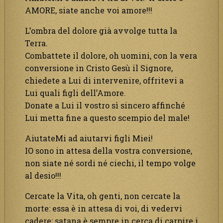
AMORE, siate anche voi amore!!!
L’ombra del dolore già avvolge tutta la
Terra.
Combattete il dolore, oh uomini, con la vera
conversione in Cristo Gesù il Signore,
chiedete a Lui di intervenire, offritevi a
Lui quali figli dell’Amore.
Donate a Lui il vostro sì sincero affinché
Lui metta fine a questo scempio del male!
AiutateMi ad aiutarvi figli Miei!
IO sono in attesa della vostra conversione,
non siate né sordi né ciechi, il tempo volge
al desio!!!
Cercate la Vita, oh genti, non cercate la
morte: essa è in attesa di voi, di vedervi
cadere; satana è sempre in cerca di carpire i