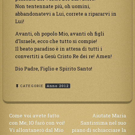
Non tentennate più, oh uomini,
abbandonatevi a Lui, correte a ripararvi in
Lui!
Avanti, oh popolo Mio, avanti oh figli
d’Israele, ecco che tutto si compie!
Il beato paradiso è in attesa di tutti i
convertiti a Gesù Cristo Re dei re! Amen!
Dio Padre, Figlio e Spirito Santo!
CATEGORIE
Anno 2012
Navigazione
Come voi avete fatto
Aiutate Maria
con Me, IO farò con voi!
Santissima nel suo
articoli
Vi allontanerò dal Mio
piano di schiacciare la