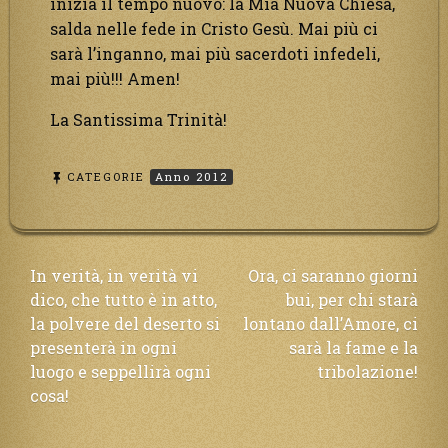
inizia il tempo nuovo: la Mia Nuova Chiesa,
salda nelle fede in Cristo Gesù. Mai più ci
sarà l’inganno, mai più sacerdoti infedeli,
mai più!!! Amen!
La Santissima Trinità!
CATEGORIE
Anno 2012
Navigazione
In verità, in verità vi
Ora, ci saranno giorni
dico, che tutto è in atto,
bui, per chi starà
articoli
la polvere del deserto si
lontano dall’Amore, ci
presenterà in ogni
sarà la fame e la
luogo e seppellirà ogni
tribolazione!
cosa!