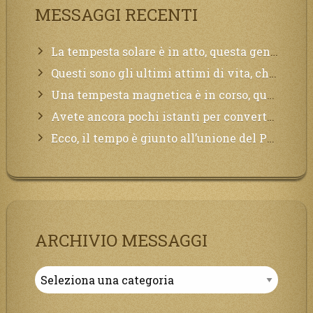
MESSAGGI RECENTI
La tempesta solare è in atto, questa generazione soffrirà molto, la Terra arderà, l’acqua sarà contaminata, il cibo non sarà più nelle vostre mense.
Questi sono gli ultimi attimi di vita, chi si vuole salvare Mi chiami in suo aiuto.
Una tempesta magnetica è in corso, questa generazione patirà. Il black out non tarderà ad arrivare e tutta la Terra sarà oscurata.
Avete ancora pochi istanti per convertirvi, non perdete tempo, la sciagura arriverà all’improvviso e per chi non si sarà preparato saranno dolori.
Ecco, il tempo è giunto all’unione del Padre con il figlio, non avete che da attendere pochissimo.
ARCHIVIO MESSAGGI
Archivio
Messaggi