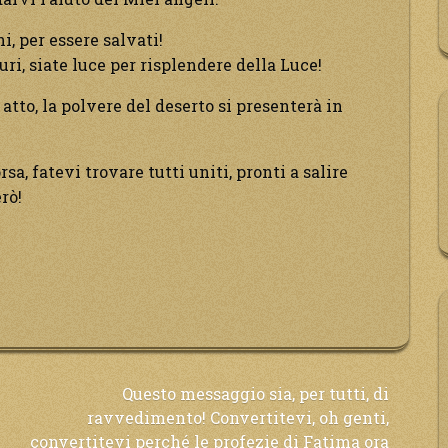
i, per essere salvati!
uri, siate luce per risplendere della Luce!
n atto, la polvere del deserto si presenterà in
sa, fatevi trovare tutti uniti, pronti a salire
rò!
Questo messaggio sia, per tutti, di
ravvedimento! Convertitevi, oh genti,
convertitevi perché le profezie di Fatima ora