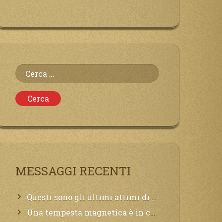
Ricerca
per:
MESSAGGI RECENTI
Questi sono gli ultimi attimi di vita, chi si vuole salvare Mi chiami in suo aiuto.
Una tempesta magnetica è in corso, questa generazione patirà. Il black out non tarderà ad arrivare e tutta la Terra sarà oscurata.