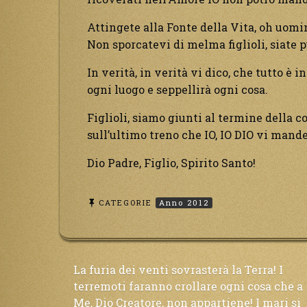
Attingete alla Fonte della Vita, oh uomin
Non sporcatevi di melma figlioli, siate p
In verità, in verità vi dico, che tutto è i
ogni luogo e seppellirà ogni cosa.
Figlioli, siamo giunti al termine della cor
sull’ultimo treno che IO, IO DIO vi mande
Dio Padre, Figlio, Spirito Santo!
CATEGORIE
Anno 2012
Navigazione
La furia dei venti sovrasterà la Terra! I
terremoti faranno crollare ogni cosa che a
Me, Dio Creatore, non appartiene! I mari si