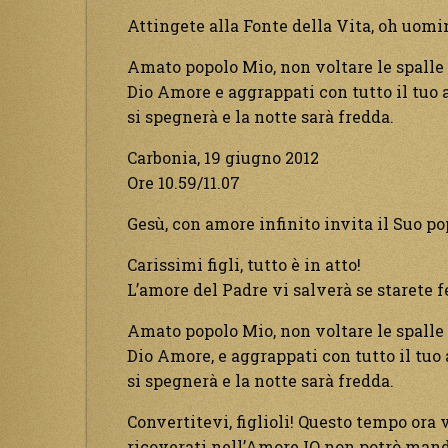
Attingete alla Fonte della Vita, oh uomin
Amato popolo Mio, non voltare le spalle
Dio Amore e aggrappati con tutto il tuo a
si spegnerà e la notte sarà fredda.
Carbonia, 19 giugno 2012
Ore 10.59/11.07
Gesù, con amore infinito invita il Suo po
Carissimi figli, tutto è in atto!
L’amore del Padre vi salverà se starete f
Amato popolo Mio, non voltare le spalle 
Dio Amore, e aggrappati con tutto il tuo 
si spegnerà e la notte sarà fredda.
Convertitevi, figlioli! Questo tempo ora 
ricoverati nell’Amore IO non potrò manda