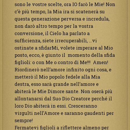
sono le vostre scelte, ora IO farò le Mie! Non
c’è più tempo, la Mia ira si scatenerà su
questa generazione perversa e incredula,
non darò altro tempo per la vostra
conversione, il Cielo ha parlato a
sufficienza, siete irrecuperabili, …vi
ostinate a sfidarMi, volete imperare al Mio
posto, ecco, è giunto il momento della sfida
figlioli: o con Me o contro di Me!!! Amen!
Riordinerò nell’amore infinito ogni cosa, e
metterò il Mio popolo fedele alla Mia
destra, esso sarà grande nell’amore e
abiterà le Mie Dimore sante. Non oserà più
allontanarsi dal Suo Dio Creatore perché il
loro Dio abiterà in essi. Cresceranno
virgulti nell’Amore e saranno gaudenti per
sempre!
Fermatevi figlioli a riflettere almeno per