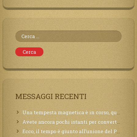
Ricerca
per:
MESSAGGI RECENTI
Una tempesta magnetica è in corso, questa generazione patirà. Il black out non tarderà ad arrivare e tutta la Terra sarà oscurata.
Avete ancora pochi istanti per convertirvi, non perdete tempo, la sciagura arriverà all’improvviso e per chi non si sarà preparato saranno dolori.
Ecco, il tempo è giunto all’unione del Padre con il figlio, non avete che da attendere pochissimo.