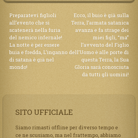
Navigazione
Preparatevi figlioli
Ecco, il buio è già sulla
all’evento che si
Terra, l’armata satanica
articoli
scatenerà nella furia
avanza e fa strage dei
del nemico infernale!
miei figli, “ma”
La notte è per essere
l’avvento del Figlio
buia e fredda, L’inganno
dell’Uomo è alle porte di
di satana è già nel
questa Terra, la Sua
mondo!
Gloria sarà conosciuta
da tutti gli uomini!
SITO UFFICIALE
Siamo rimasti offline per diverso tempo e
ce ne scusiamo, ma nel frattempo, abbiamo