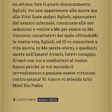
un attimo, fate il giusto discernimento,
figlioli, voi non appartenete alla morte ma
alla Vita! Siate audaci figlioli, sganciatevi
dal nemico infernale, rinunciate alle sue
seduzioni e venite a Me per essere in Me
vincitori, riscattatevi dal male offrendoMi
la vostra vita, figlioli, ed IO vi risusciterò a
vita nuova, in Me sarete eterni, e gaudenti
sarete nell’amore! Avanti, fatevi coraggio,
IO sarò con voi e combatterò al vostro
fianco perché in voi succeda il
ravvedimento e possiate essere vittoriosi
contro satana! Vi Amo e vi attendo tutti
Miei! Dio Padre
CATEGORIE
Anno 2012