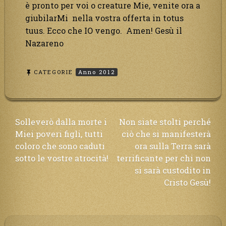
è pronto per voi o creature Mie, venite ora a
giubilarMi nella vostra offerta in totus
tuus. Ecco che IO vengo. Amen! Gesù il
Nazareno
CATEGORIE
Anno 2012
Navigazione
Solleverò dalla morte i
Non siate stolti perché
Miei poveri figli, tutti
ciò che si manifesterà
articoli
coloro che sono caduti
ora sulla Terra sarà
sotto le vostre atrocità!
terrificante per chi non
si sarà custodito in
Cristo Gesù!