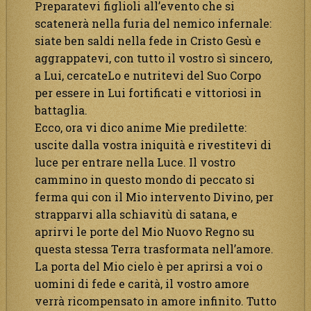
Preparatevi figlioli all’evento che si
scatenerà nella furia del nemico infernale:
siate ben saldi nella fede in Cristo Gesù e
aggrappatevi, con tutto il vostro sì sincero,
a Lui, cercateLo e nutritevi del Suo Corpo
per essere in Lui fortificati e vittoriosi in
battaglia.
Ecco, ora vi dico anime Mie predilette:
uscite dalla vostra iniquità e rivestitevi di
luce per entrare nella Luce. Il vostro
cammino in questo mondo di peccato si
ferma qui con il Mio intervento Divino, per
strapparvi alla schiavitù di satana, e
aprirvi le porte del Mio Nuovo Regno su
questa stessa Terra trasformata nell’amore.
La porta del Mio cielo è per aprirsi a voi o
uomini di fede e carità, il vostro amore
verrà ricompensato in amore infinito. Tutto