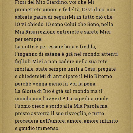
Fiori del Mio Giardino, voi che Mi
promettete amore e fedeltà, IO vi dico: non
abbiate paura di seguirMi in tutto ciò che
IO vi chiedo. IO sono Colui che Sono, nella
Mia Risurrezione entrerete e sarete Miei
per sempre.
La notte è per essere buia e fredda,
l’inganno di satana è già nel mondo: attenti
figlioli Miei a non cadere nella sua rete
mortale, state sempre uniti a Gesù, pregate
e chiedeteMi di anticipare il Mio Ritorno
perché venga meno in voi la pena.
La Gloria di Dio è già sul mondo ma il
mondo non l’avverte! La superbia rende
l’uomo cieco e sordo alla Mia Parola ma
presto avverrà il suo risveglio, e tutto
procederà nell’amore, amore, amore infinito
e gaudio immenso.