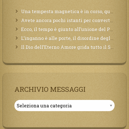
Una tempesta magnetica è in corso, questa generazione patirà. Il black out non tarderà ad arrivare e tutta la Terra sarà oscurata.
Avete ancora pochi istanti per convertirvi, non perdete tempo, la sciagura arriverà all’improvviso e per chi non si sarà preparato saranno dolori.
Ecco, il tempo è giunto all’unione del Padre con il figlio, non avete che da attendere pochissimo.
L’inganno è alle porte, il disordine degli ordinati urlerà perdono, ma sarà troppo tardi, il tradimento è stato grande!
Il Dio dell’Eterno Amore grida tutto il Suo bene per i Suoi,richiama a Sé i lontani, affinché si pentano e tornino a Lui:
ARCHIVIO MESSAGGI
Archivio
Messaggi