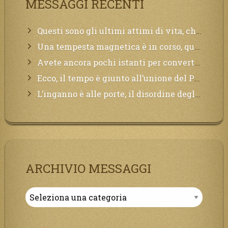
MESSAGGI RECENTI
Questi sono gli ultimi attimi di vita, chi si vuole salvare Mi chiami in suo aiuto.
Una tempesta magnetica è in corso, questa generazione patirà. Il black out non tarderà ad arrivare e tutta la Terra sarà oscurata.
Avete ancora pochi istanti per convertirvi, non perdete tempo, la sciagura arriverà all’improvviso e per chi non si sarà preparato saranno dolori.
Ecco, il tempo è giunto all’unione del Padre con il figlio, non avete che da attendere pochissimo.
L’inganno è alle porte, il disordine degli ordinati urlerà perdono, ma sarà troppo tardi, il tradimento è stato grande!
ARCHIVIO MESSAGGI
Archivio
Messaggi