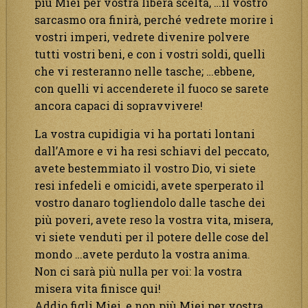
più Miei per vostra libera scelta, …il vostro
sarcasmo ora finirà, perché vedrete morire i
vostri imperi, vedrete divenire polvere
tutti vostri beni, e con i vostri soldi, quelli
che vi resteranno nelle tasche; …ebbene,
con quelli vi accenderete il fuoco se sarete
ancora capaci di sopravvivere!
La vostra cupidigia vi ha portati lontani
dall’Amore e vi ha resi schiavi del peccato,
avete bestemmiato il vostro Dio, vi siete
resi infedeli e omicidi, avete sperperato il
vostro danaro togliendolo dalle tasche dei
più poveri, avete reso la vostra vita, misera,
vi siete venduti per il potere delle cose del
mondo …avete perduto la vostra anima.
Non ci sarà più nulla per voi: la vostra
misera vita finisce qui!
Addio figli Miei, e non più Miei per vostra