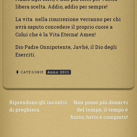
libera scelta. Addio, addio per sempre!
La vita nella risurrezione verranno per chi
avrà saputo concedere il proprio cuore a
Colui che è la Vita Eterna! Amen!
Dio Padre Onnipotente, Javhé, il Dio degli
Eserciti.
CATEGORIE
Anno 2011
Navigazione
Riprendono gli incontri
Non posso più donarvi
di preghiera.
del tempo, il tempo è
articoli
finito, tutto è compiuto!