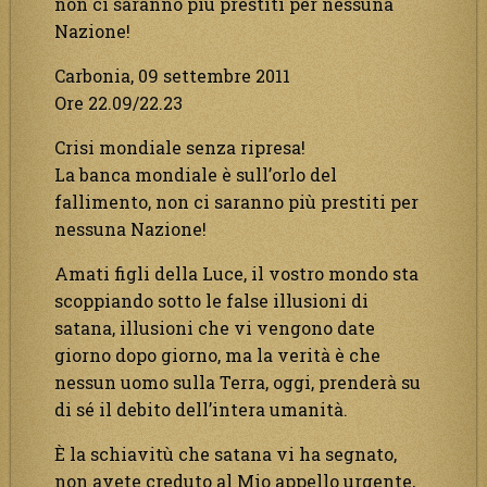
non ci saranno più prestiti per nessuna
Nazione!
Carbonia, 09 settembre 2011
Ore 22.09/22.23
Crisi mondiale senza ripresa!
La banca mondiale è sull’orlo del
fallimento, non ci saranno più prestiti per
nessuna Nazione!
Amati figli della Luce, il vostro mondo sta
scoppiando sotto le false illusioni di
satana, illusioni che vi vengono date
giorno dopo giorno, ma la verità è che
nessun uomo sulla Terra, oggi, prenderà su
di sé il debito dell’intera umanità.
È la schiavitù che satana vi ha segnato,
non avete creduto al Mio appello urgente,