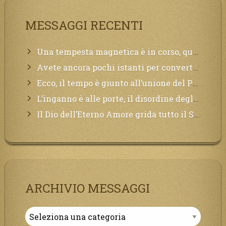
MESSAGGI RECENTI
Una tempesta magnetica è in corso, questa generazione patirà. Il black out non tarderà ad arrivare e tutta la Terra sarà oscurata.
Avete ancora pochi istanti per convertirvi, non perdete tempo, la sciagura arriverà all’improvviso e per chi non si sarà preparato saranno dolori.
Ecco, il tempo è giunto all’unione del Padre con il figlio, non avete che da attendere pochissimo.
L’inganno è alle porte, il disordine degli ordinati urlerà perdono, ma sarà troppo tardi, il tradimento è stato grande!
Il Dio dell’Eterno Amore grida tutto il Suo bene per i Suoi,richiama a Sé i lontani, affinché si pentano e tornino a Lui:
ARCHIVIO MESSAGGI
Archivio
Messaggi