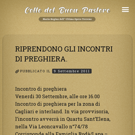
Salta
al
Contenuto
RIPRENDONO GLI INCONTRI
DI PREGHIERA.
PUBBLICATO IL
9 Settembre 2011
Incontro di preghiera
Venerdi 30 Settembre, alle ore 16.00
Incontro di preghiera per la zona di
Cagliari e interland. In via provvisoria,
l’incontro avverrà in Quartu Sant’Elena,
nella Via Leoncavallo n°74/78
Corrisponde alla Famiglia Rodà/Lapa –