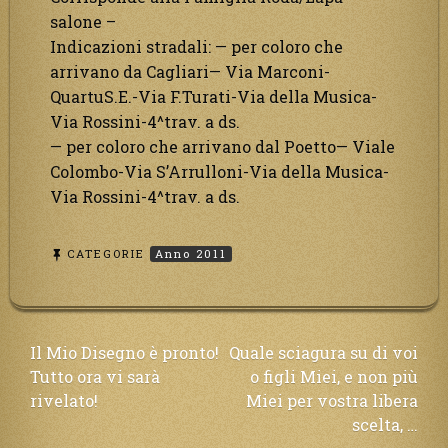
salone –
Indicazioni stradali: — per coloro che
arrivano da Cagliari— Via Marconi-
QuartuS.E.-Via F.Turati-Via della Musica-
Via Rossini-4^trav. a ds.
— per coloro che arrivano dal Poetto— Viale
Colombo-Via S’Arrulloni-Via della Musica-
Via Rossini-4^trav. a ds.
CATEGORIE
Anno 2011
Navigazione
Il Mio Disegno è pronto!
Quale sciagura su di voi
Tutto ora vi sarà
o figli Miei, e non più
articoli
rivelato!
Miei per vostra libera
scelta, …