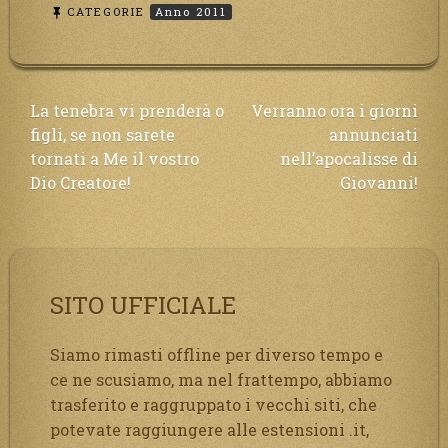
CATEGORIE
Anno 2011
Navigazione
La tenebra vi prenderà o
Verranno ora i giorni
figli, se non sarete
annunciati
articoli
tornati a Me il vostro
nell’apocalisse di
Dio Creatore!
Giovanni!
SITO UFFICIALE
Siamo rimasti offline per diverso tempo e
ce ne scusiamo, ma nel frattempo, abbiamo
trasferito e raggruppato i vecchi siti, che
potevate raggiungere alle estensioni .it,