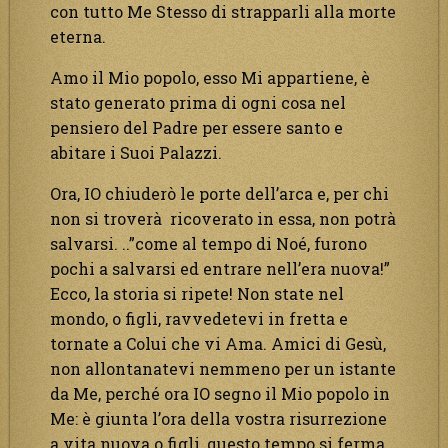
con tutto Me Stesso di strapparli alla morte
eterna.
Amo il Mio popolo, esso Mi appartiene, è
stato generato prima di ogni cosa nel
pensiero del Padre per essere santo e
abitare i Suoi Palazzi.
Ora, IO chiuderò le porte dell’arca e, per chi
non si troverà ricoverato in essa, non potrà
salvarsi. ..”come al tempo di Noé, furono
pochi a salvarsi ed entrare nell’era nuova!”
Ecco, la storia si ripete! Non state nel
mondo, o figli, ravvedetevi in fretta e
tornate a Colui che vi Ama. Amici di Gesù,
non allontanatevi nemmeno per un istante
da Me, perché ora IO segno il Mio popolo in
Me: è giunta l’ora della vostra risurrezione
a vita nuova o figli, questo tempo si ferma