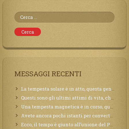
Ricerca
per:
MESSAGGI RECENTI
La tempesta solare è in atto, questa generazione soffrirà molto, la Terra arderà, l’acqua sarà contaminata, il cibo non sarà più nelle vostre mense.
Questi sono gli ultimi attimi di vita, chi si vuole salvare Mi chiami in suo aiuto.
Una tempesta magnetica è in corso, questa generazione patirà. Il black out non tarderà ad arrivare e tutta la Terra sarà oscurata.
Avete ancora pochi istanti per convertirvi, non perdete tempo, la sciagura arriverà all’improvviso e per chi non si sarà preparato saranno dolori.
Ecco, il tempo è giunto all’unione del Padre con il figlio, non avete che da attendere pochissimo.