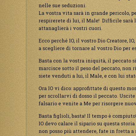
nelle sue seduzioni.
La vostra vita sarà in grande pericolo, pe
respirerete di lui, il Male! Difficile sar
attanaglierà i vostri cuori.
Ecco perché IO, il vostro Dio Creatore, IO
a scegliere di tornare al vostro Dio per e
Basta con la vostra iniquità, il peccato si
marcisce sotto il peso del peccato, non r
siete venduti a lui, il Male, e con lui stat
Ora IO vi dico: approfittate di questo 
per scrollarvi di dosso il peccato. Uscit
falsario e venite a Me per risorgere nuov
Basta figlioli, basta! Il tempo è compiuto
IO devo calare il sipario su questa storia
non posso più attendere, fate in fretta a