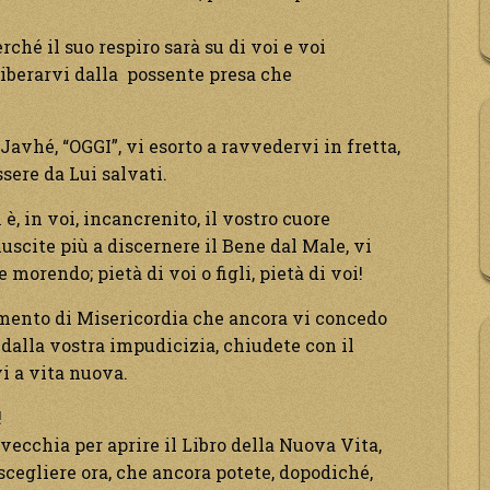
rché il suo respiro sarà su di voi e voi
à liberarvi dalla possente presa che
, Javhé, “OGGI”, vi esorto a ravvedervi in fretta,
ssere da Lui salvati.
 è, in voi, incancrenito, il vostro cuore
iuscite più a discernere il Bene dal Male, vi
e morendo; pietà di voi o figli, pietà di voi!
momento di Misericordia che ancora vi concedo
e dalla vostra impudicizia, chiudete con il
i a vita nuova.
!
 vecchia per aprire il Libro della Nuova Vita,
 scegliere ora, che ancora potete, dopodiché,