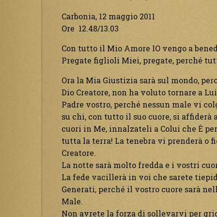
Carbonia, 12 maggio 2011
Ore 12.48/13.03
Con tutto il Mio Amore IO vengo a benedi
Pregate figlioli Miei, pregate, perché tut
Ora la Mia Giustizia sarà sul mondo, pe
Dio Creatore, non ha voluto tornare a Lui.
Padre vostro, perché nessun male vi colg
su chi, con tutto il suo cuore, si affiderà
cuori in Me, innalzateli a Colui che È pe
tutta la terra! La tenebra vi prenderà o fi
Creatore.
La notte sarà molto fredda e i vostri cuor
La fede vacillerà in voi che sarete tiepi
Generati, perché il vostro cuore sarà nel
Male.
Non avrete la forza di sollevarvi per gr