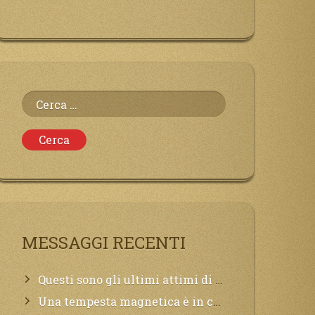
Ricerca
per:
MESSAGGI RECENTI
Questi sono gli ultimi attimi di vita, chi si vuole salvare Mi chiami in suo aiuto.
Una tempesta magnetica è in corso, questa generazione patirà. Il black out non tarderà ad arrivare e tutta la Terra sarà oscurata.