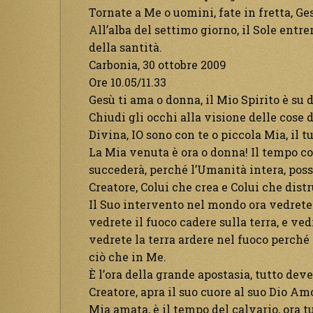
Tornate a Me o uomini, fate in fretta, Ges
All’alba del settimo giorno, il Sole entre
della santità.
Carbonia, 30 ottobre 2009
Ore 10.05/11.33
Gesù ti ama o donna, il Mio Spirito è su d
Chiudi gli occhi alla visione delle cose
Divina, IO sono con te o piccola Mia, il tu
La Mia venuta è ora o donna! Il tempo co
succederà, perché l’Umanità intera, possa
Creatore, Colui che crea e Colui che dist
Il Suo intervento nel mondo ora vedrete! 
vedrete il fuoco cadere sulla terra, e ved
vedrete la terra ardere nel fuoco perché
ciò che in Me.
È l’ora della grande apostasia, tutto deve
Creatore, apra il suo cuore al suo Dio Am
Mia amata, è il tempo del calvario, ora t