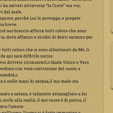
ha salvati attraverso “la Croce” ora voi,
vi dal male.
ignore, perché Lui le protegga, e pregate
ia breve.
ol suo braccio afferra tutti coloro che sono
 via, dove affanno e stridor di denti saranno per
 tutti coloro che si sono allontanati da Me, li
da qui sarà difficile uscire.
a voi dovrete riconoscerLo Quale Unico e Vero
 perdono con vera contrizione del cuore, e
amandoLo.
ra è nelle mani di satana,il suo male sta
onato a satana, è talmente attanagliato a lui
occhi alla realtà, il suo cuore è di pietra, il
era l’amore.
o nell’uomo, l’uomo si è fatto immagine e