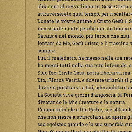
chiamati al ravvedimento, Gesù Cristo vi 
attraverserete quel tempo, per riscattar
Donate le vostre anime a Cristo Gesù il S
incessantemente perché questo tempo s
Satana è nel mondo, più feroce che mai, c
lontani da Me, Gesù Cristo, e li trascina
sempre.
Lui, il maledetto, ha messo nella sua rete
ha messi tutti nella sua rete infernale, e 
Solo Dio, Cristo Gesù, potrà liberarvi, m
Dio, l’Unica Verità, e dovrete urlarGli il
dovrete prostrarvi a Lui, adorandoLo e 
La Società vive giorni d’angoscia, la Ter
divorando le Mie Creature e la natura.
L’uomo infedele a Dio Padre, si è abband
che non riesce a svincolarsi, ad aprire gli 
suo egoismo grande e la sua superbia sup
Non c’è più nulla di ciò che Dio ha mess