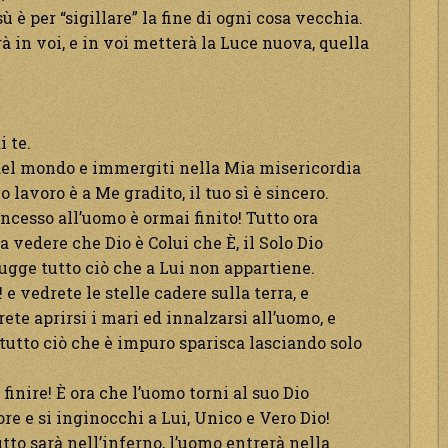
ù è per “sigillare” la fine di ogni cosa vecchia.
rà in voi, e in voi metterà la Luce nuova, quella
i te.
 del mondo e immergiti nella Mia misericordia
o lavoro è a Me gradito, il tuo sì è sincero.
ncesso all’uomo è ormai finito! Tutto ora
 vedere che Dio è Colui che È, il Solo Dio
rugge tutto ciò che a Lui non appartiene.
e vedrete le stelle cadere sulla terra, e
rete aprirsi i mari ed innalzarsi all’uomo, e
 tutto ciò che è impuro sparisca lasciando solo
 finire! È ora che l’uomo torni al suo Dio
ore e si inginocchi a Lui, Unico e Vero Dio!
utto sarà nell’inferno, l’uomo entrerà nella