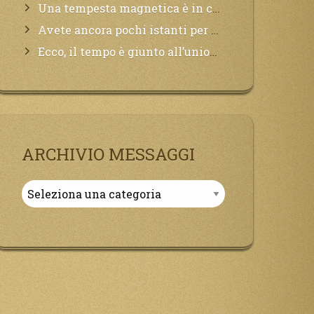
Una tempesta magnetica è in corso, questa generazione patirà. Il black out non tarderà ad arrivare e tutta la Terra sarà oscurata.
Avete ancora pochi istanti per convertirvi, non perdete tempo, la sciagura arriverà all’improvviso e per chi non si sarà preparato saranno dolori.
Ecco, il tempo è giunto all’unione del Padre con il figlio, non avete che da attendere pochissimo.
ARCHIVIO MESSAGGI
Archivio
Messaggi