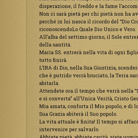
disperazione, il freddo e la fame l’acc
Non ci sarà pietà per chi pietà non ha av
perché in lui nasca il ricordo del “Dio Cr
riconoscendoLo Quale Dio Unico e Vero.
All’alba del settimo giorno, il Sole entre
della santità.
Maria SS. entrerà nella vita di ogni figl
tutto finirà.
L’IRA di Dio, nella Sua Giustizia, scender
che è putrido verrà bruciato, la Terra sa
abitarla.
Attendete ora il tempo che verrà nella “S
e si converta” all’Unica Verità, Cristo Ge
Mia amata, conforta il Mio popolo, e di lo
Sua Grazia abiterà il Suo popolo.
La vita attuale è finita! Il tempo si aff
intervenire per salvarlo.
Abbiate pietà, abbiate carità, siate uomi