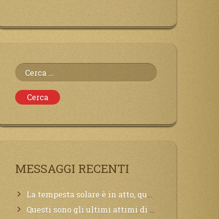
Ricerca
per:
MESSAGGI RECENTI
La tempesta solare è in atto, questa generazione soffrirà molto, la Terra arderà, l’acqua sarà contaminata, il cibo non sarà più nelle vostre mense.
Questi sono gli ultimi attimi di vita, chi si vuole salvare Mi chiami in suo aiuto.