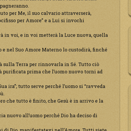
ompagneranno.
uto per Me, il suo calvario attraverserà,
ocifisso per Amore” e a Lui si invochi
rà in voi, e in voi metterà la Luce nuova, quella
io e nel Suo Amore Materno lo custodirà, finché
à sulla Terra per rinnovarla in Sé. Tutto ciò
rà purificata prima che l’uomo nuovo torni ad
ua ira”; tutto serve perché l’uomo si “ravveda
sù.
ro che tutto è finito, che Gesù è in arrivo e la
accia nuovo all’uomo perché Dio ha deciso di
ni di Dio, manifestatevi nell’Amore. Tutti siete