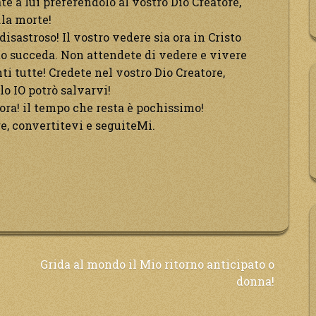
e a lui preferendolo al vostro Dio Creatore,
.la morte!
disastroso! Il vostro vedere sia ora in Cristo
tto succeda. Non attendete di vedere e vivere
i tutte! Credete nel vostro Dio Creatore,
olo IO potrò salvarvi!
ora! il tempo che resta è pochissimo!
re, convertitevi e seguiteMi.
Grida al mondo il Mio ritorno anticipato o
donna!