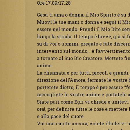
Ore 17.09/17.28
Gesù ti ama o donna, il Mio Spirito è su d
Muovi le tue mani o donna e segui il Mio D
essere nel mondo. Prendi il Mio Dire sem
lungo la strada. Il tempo è breve, già si
su di voi o uomini, pregate e fate discer
intervento sul mondo, ..è l’avvertimento
a tornare al Suo Dio Creatore. Mettete fi
anime.
La chiamata è per tutti, piccoli e grandi.
direzione dell’Amore, fermate le vostre b
porterete dietro, il tempo è per essere “f
raccogliete le vostre anime e portatele 
Siate puri come Egli vi chiede e unitevi
ora!, per definire tutte le cose e mettere
e alla pace del cuore.
Voi non capite ancora, volete illudervi n