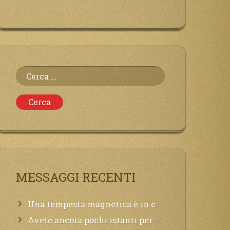
Ricerca
per:
MESSAGGI RECENTI
Una tempesta magnetica è in corso, questa generazione patirà. Il black out non tarderà ad arrivare e tutta la Terra sarà oscurata.
Avete ancora pochi istanti per convertirvi, non perdete tempo, la sciagura arriverà all’improvviso e per chi non si sarà preparato saranno dolori.