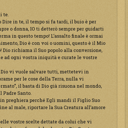
i te.
ire in te, il tempo si fa tardi, il buio è per
pre o donna, IO ti detterò sempre per guidarti
 ferma in questo tempo! L’assalto finale è ormai
nimento, Dio è con voi o uomini, questo è il Mio
! Dio richiama il Suo popolo alla conversione,
ne ad ogni vostra iniquità e curate le vostre
 Dio vi vuole salvare tutti, mettetevi in
rame per le cose della Terra, nulla vi
ermato”, il basta di Dio già risuona nel mondo,
al Padre Santo.
 in preghiera perché Egli mandi il Figlio Suo
 fine al male, riportare la Sua Creatura all’amore
elle vostre scelte dettate da colui che vi