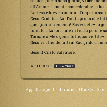
seduce giorno dopo giorno, vi abbandonat
all’Amore, e andate concedendovi a lui, .
L’attesa è breve o uomini! l’impatto sarà 
Gesù. Gridate a Lui l’aiuto prima che tu
quei giorni tremendi! Ravvedetevi o gent
tornate a Lui ora, fate in fretta perché s
Tornate a Me o genti tutte, convertitevi 
Gesù vi attende tutti al Suo grido d’amo
Gesù il Cristo Salvatore.
CATEGORIE
Anno 2009
Navigazione
Appello urgente al ritorno al Dio Creatore.
articoli