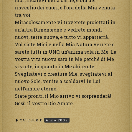
mortificatevi nella carne, è ora del
risveglio dei cuori, è l’ora della Mia venuta
tra voi!
Miracolosamente vi troverete proiettati in
un’altra Dimensione e vedrete mondi
nuovi, terre nuove, e tutto vi apparterrà.
Voi siete Miei e nella Mia Natura verrete e
sarete tutti in UNO, un’anima sola in Me. La
vostra vita nuova sarà in Me perché di Me
vivrete, in quanto in Me abiterete.
Svegliatevi o creature Mie, svegliatevi al
nuovo Sole, venite a scaldarvi in Lui
nell’amore eterno.
Siate pronti, il Mio arrivo vi sorprenderà!
Gesù il vostro Dio Amore.
CATEGORIE
Anno 2009