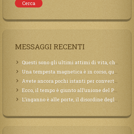
MESSAGGI RECENTI
Questi sono gli ultimi attimi di vita, chi si vuole salvare Mi chiami in suo aiuto.
Una tempesta magnetica è in corso, questa generazione patirà. Il black out non tarderà ad arrivare e tutta la Terra sarà oscurata.
Avete ancora pochi istanti per convertirvi, non perdete tempo, la sciagura arriverà all’improvviso e per chi non si sarà preparato saranno dolori.
Ecco, il tempo è giunto all’unione del Padre con il figlio, non avete che da attendere pochissimo.
L’inganno è alle porte, il disordine degli ordinati urlerà perdono, ma sarà troppo tardi, il tradimento è stato grande!