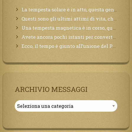
La tempesta solare è in atto, questa generazione soffrirà molto, la Terra arderà, l’acqua sarà contaminata, il cibo non sarà più nelle vostre mense.
Questi sono gli ultimi attimi di vita, chi si vuole salvare Mi chiami in suo aiuto.
Una tempesta magnetica è in corso, questa generazione patirà. Il black out non tarderà ad arrivare e tutta la Terra sarà oscurata.
Avete ancora pochi istanti per convertirvi, non perdete tempo, la sciagura arriverà all’improvviso e per chi non si sarà preparato saranno dolori.
Ecco, il tempo è giunto all’unione del Padre con il figlio, non avete che da attendere pochissimo.
ARCHIVIO MESSAGGI
Archivio
Messaggi