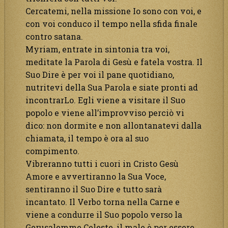
Cercatemi, nella missione Io sono con voi, e
con voi conduco il tempo nella sfida finale
contro satana.
Myriam, entrate in sintonia tra voi,
meditate la Parola di Gesù e fatela vostra. Il
Suo Dire è per voi il pane quotidiano,
nutritevi della Sua Parola e siate pronti ad
incontrarLo. Egli viene a visitare il Suo
popolo e viene all’improvviso perciò vi
dico: non dormite e non allontanatevi dalla
chiamata, il tempo è ora al suo
compimento.
Vibreranno tutti i cuori in Cristo Gesù
Amore e avvertiranno la Sua Voce,
sentiranno il Suo Dire e tutto sarà
incantato. Il Verbo torna nella Carne e
viene a condurre il Suo popolo verso la
Gerusalemme Celeste, il male è per essere