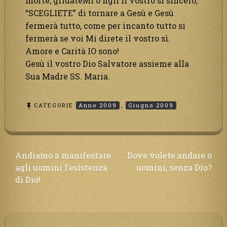
morte, gridateMi o figli il vostro si sincero,
“SCEGLIETE” di tornare a Gesù e Gesù
fermerà tutto, come per incanto tutto si
fermerà se voi Mi direte il vostro sì.
Amore e Carità IO sono!
Gesù il vostro Dio Salvatore assieme alla
Sua Madre SS. Maria.
CATEGORIE
Anno 2009
,
Giugno 2009
Navigazione
Andiamo a manifestare
Dove volete andare o
agli uomini l’esistenza
uomini, senza Dio?
articoli
di Dio!