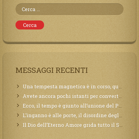
Ricerca
per:
MESSAGGI RECENTI
Una tempesta magnetica è in corso, questa generazione patirà. Il black out non tarderà ad arrivare e tutta la Terra sarà oscurata.
Avete ancora pochi istanti per convertirvi, non perdete tempo, la sciagura arriverà all’improvviso e per chi non si sarà preparato saranno dolori.
Ecco, il tempo è giunto all’unione del Padre con il figlio, non avete che da attendere pochissimo.
L’inganno è alle porte, il disordine degli ordinati urlerà perdono, ma sarà troppo tardi, il tradimento è stato grande!
Il Dio dell’Eterno Amore grida tutto il Suo bene per i Suoi,richiama a Sé i lontani, affinché si pentano e tornino a Lui: