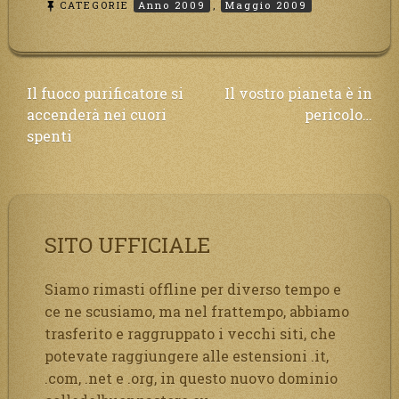
CATEGORIE
Anno 2009
,
Maggio 2009
Navigazione
Il fuoco purificatore si
Il vostro pianeta è in
accenderà nei cuori
pericolo…
articoli
spenti
SITO UFFICIALE
Siamo rimasti offline per diverso tempo e
ce ne scusiamo, ma nel frattempo, abbiamo
trasferito e raggruppato i vecchi siti, che
potevate raggiungere alle estensioni .it,
.com, .net e .org, in questo nuovo dominio